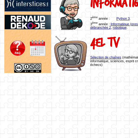
Informati
ème
2
année :
Python 3
.
ème
3
année :
Informatique (pre
débranchée 2
,
robotique
.
4EL TV
Sélection de chaînes
(mathémat
informatique, sciences, esprit cr
échecs)