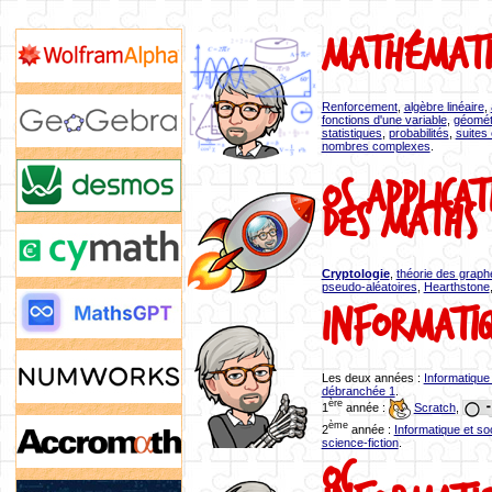
Mathémati
Renforcement
,
algèbre linéaire
,
fonctions d'une variable
,
géomét
statistiques
,
probabilités
,
suites 
nombres complexes
.
OS Applicat
des maths
Cryptologie
,
théorie des graph
pseudo-aléatoires
,
Hearthstone
Informati
Les deux années :
Informatique
débranchée 1
.
ère
1
année :
Scratch
,
ème
2
année :
Informatique et so
science-fiction
.
OC