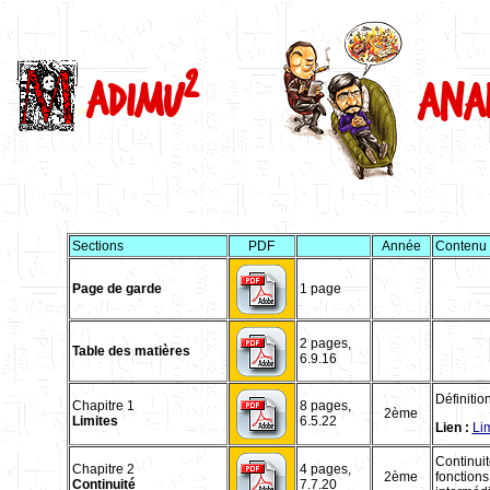
2
adimu
Anal
m
Sections
PDF
Année
Contenu
Page de garde
1 page
2 pages,
Table des matières
6.9.16
Définition
Chapitre 1
8 pages,
2ème
Limites
6.5.22
Lien :
Lim
Continuit
Chapitre 2
4 pages,
2ème
fonctions
Continuité
7.7.20