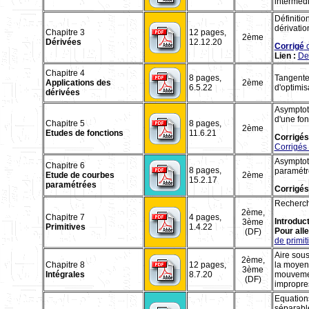
intermédi
Définitio
dérivatio
Chapitre 3
12 pages,
2ème
Dérivées
12.12.20
Corrigé
d
Lien :
Der
Chapitre 4
8 pages,
Tangente
Applications des
2ème
6.5.22
d'optimi
dérivées
Asymptote
d'une fon
Chapitre 5
8 pages,
2ème
Etudes de fonctions
11.6.21
Corrigés
Corrigés 
Asymptote
Chapitre 6
8 pages,
paramétr
Etude de courbes
2ème
15.2.17
paramétrées
Corrigés 
Recherche
2ème,
Chapitre 7
4 pages,
Introduc
3ème
Primitives
1.4.22
Pour alle
(DF)
de primit
Aire sou
2ème,
Chapitre 8
12 pages,
la moyenn
3ème
Intégrales
8.7.20
mouvement
(DF)
impropre
Equations 
séparable