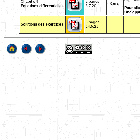
Chapitre 9
5 pages,
3ème
Equations différentielles
8.7.20
Pour alle
Une appli
5 pages,
Solutions des exercices
24.5.21