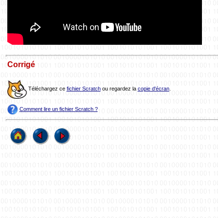
Corrigé
Téléchargez ce
fichier Scratch
ou regardez la
copie d'écran
.
Comment lire un fichier Scratch ?