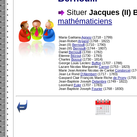
Situer
Jacques (II) 
mathématiciens
Maria Gaëtana
Agnesi
(1718 - 1799)
Jean-Robert
Argand
(1768 - 1822)
Jean (II)
Bernoulli
(1710 - 1790)
Jean (III)
Bernoulli
(1744 - 1807)
Daniel
Bernoulli
(1700 - 1782)
Etienne
Bézout
(1730 - 1793)
Charles
Bossut
(1730 - 1814)
George Louis Leclerc
Buffon
(1707 - 1788)
Lazare Nicolas Marguerite
Carnot
(1753 - 1823)
Marie Jean Antoine Nicolas de Caritat
Condorcet
(174
Jean Le Rond
D'Alembert
(1717 - 1783)
Gaspard Clair François Marie Riche
de Prony
(1755 
Jean-Baptiste Joseph
Delambre
(1749 - 1822)
Leonhard
Euler
(1707 - 1783)
Jean Baptiste Joseph
Fourier
(1768 - 1830)