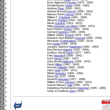
Ernst Sigismund
Fischer
(1875 - 1954)
Ronald Aylmer
Fisher
(1890 - 1962)
Andreas
Floer
(1956 - 1991)
Andrew Russell
Forsyth
(1858 - 1942)
Maurice René
Fréchet
(1878 - 1973)
William F.
Friedman
(1891 - 1969)
Albrecht
Fröhlich
(1916 - 2001)
Martin
Gardner
(1914 - 2010)
Hilda
Geiringer von Mises
(1893 - 1973)
Karl Friedrich
Geiser
(1843 - 1934)
Gerhard
Gentzen
(1909 - 1945)
William Sealey
Gosset
(1876 - 1937)
Edouard Jean-Baptiste
Goursat
(1858 - 1936)
Alexander
Grothendieck
(1928 - 2014)
Kurt
Gödel
(1906 - 1978)
Jacques Salomon
Hadamard
(1865 - 1963)
Paul Richard
Halmos
(1916 - 2006)
Godfrey Harold
Hardy
(1877 - 1947)
Felix
Hausdorff
(1868 - 1942)
Erich
Hecke
(1887 - 1947)
Hans Arnold
Heilbronn
(1908 - 1975)
David
Hilbert
(1862 - 1943)
Herman
Hollerith
(1860 - 1929)
Heinz
Hopf
(1894 - 1971)
Witold
Hurewicz
(1904 - 1956)
Kiyosi
Itô
(1915 - 2008)
Kenkichi
Iwasawa
(1917 - 1998)
William Ernest
Johnson
(1858 - 1931)
Gaston Maurice
Julia
(1893 - 1978)
Dattatreya Ramachandra
Kaprekar
(1905 - 1986)
Linda Jo Goldway
Keen
(1940)