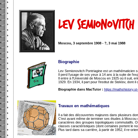
Lev Semionovitch 
Moscou, 3 septembre 1908 - ?, 3 mai 1988
Biographie
Lev Semionovitch Pontriagine est un mathématicien so
Il perd l'usage de ses yeux à 14 ans à la suite de l'ex
Il entre à l'Université de Moscou en 1925 où il suit, 
1929. En 1934, il part pour l'institut de Steklov, dont
Biographie dans MacTutor :
https://mathshistory.s
Travaux en mathématiques
Il a fait des découvertes majeures dans plusieurs dom
C'est avant même de terminer ses études à Moscou que 
caractères des groupes topologiques commutatifs. On p
classes caractéristiques (dont certaines portent le n
Plus tard dans sa carrière, à partir de 1952, il re-or