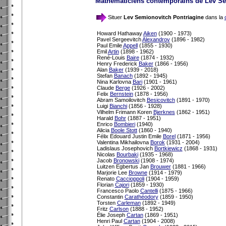
Mathématiciens contemporains de Lev Se
Situer
Lev Semionovitch Pontriagine
dans la
Howard Hathaway
Aiken
(1900 - 1973)
Pavel Sergeevitch
Alexandrov
(1896 - 1982)
Paul Emile
Appell
(1855 - 1930)
Emil
Artin
(1898 - 1962)
René-Louis
Baire
(1874 - 1932)
Henry Frederick
Baker
(1866 - 1956)
Alan
Baker
(1939 - 2018)
Stefan
Banach
(1892 - 1945)
Nina Karlovna
Bari
(1901 - 1961)
Claude
Berge
(1926 - 2002)
Felix
Bernstein
(1878 - 1956)
Abram Samoilovitch
Besicovitch
(1891 - 1970)
Luigi
Bianchi
(1856 - 1928)
Vilhelm Frimann Koren
Bjerknes
(1862 - 1951)
Harald
Bohr
(1887 - 1951)
Enrico
Bombieri
(1940)
Alicia
Boole Stott
(1860 - 1940)
Félix Edouard Justin Emile
Borel
(1871 - 1956)
Valentina Mikhailovna
Borok
(1931 - 2004)
Ladislaus Josephovich
Bortkiewicz
(1868 - 1931)
Nicolas
Bourbaki
(1935 - 1968)
Jacob
Bronowski
(1908 - 1974)
Luitzen Egbertus Jan
Brouwer
(1881 - 1966)
Marjorie Lee
Browne
(1914 - 1979)
Renato
Caccioppoli
(1904 - 1959)
Florian
Cajori
(1859 - 1930)
Francesco Paolo
Cantelli
(1875 - 1966)
Constantin
Carathéodory
(1859 - 1950)
Torsten
Carleman
(1892 - 1949)
Fritz
Carlson
(1888 - 1952)
Élie Joseph
Cartan
(1869 - 1951)
Henri Paul
Cartan
(1904 - 2008)