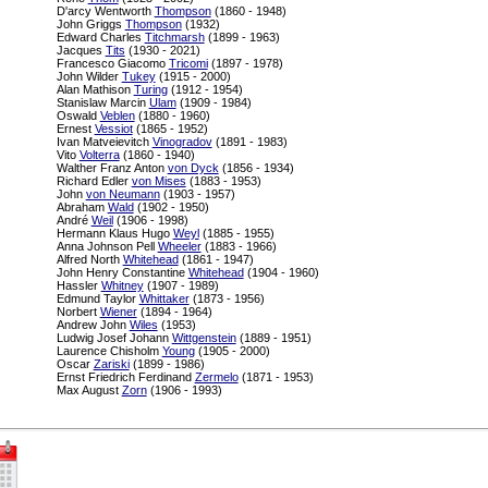
D'arcy Wentworth
Thompson
(1860 - 1948)
John Griggs
Thompson
(1932)
Edward Charles
Titchmarsh
(1899 - 1963)
Jacques
Tits
(1930 - 2021)
Francesco Giacomo
Tricomi
(1897 - 1978)
John Wilder
Tukey
(1915 - 2000)
Alan Mathison
Turing
(1912 - 1954)
Stanislaw Marcin
Ulam
(1909 - 1984)
Oswald
Veblen
(1880 - 1960)
Ernest
Vessiot
(1865 - 1952)
Ivan Matveievitch
Vinogradov
(1891 - 1983)
Vito
Volterra
(1860 - 1940)
Walther Franz Anton
von Dyck
(1856 - 1934)
Richard Edler
von Mises
(1883 - 1953)
John
von Neumann
(1903 - 1957)
Abraham
Wald
(1902 - 1950)
André
Weil
(1906 - 1998)
Hermann Klaus Hugo
Weyl
(1885 - 1955)
Anna Johnson Pell
Wheeler
(1883 - 1966)
Alfred North
Whitehead
(1861 - 1947)
John Henry Constantine
Whitehead
(1904 - 1960)
Hassler
Whitney
(1907 - 1989)
Edmund Taylor
Whittaker
(1873 - 1956)
Norbert
Wiener
(1894 - 1964)
Andrew John
Wiles
(1953)
Ludwig Josef Johann
Wittgenstein
(1889 - 1951)
Laurence Chisholm
Young
(1905 - 2000)
Oscar
Zariski
(1899 - 1986)
Ernst Friedrich Ferdinand
Zermelo
(1871 - 1953)
Max August
Zorn
(1906 - 1993)