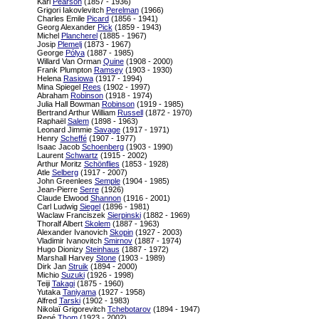
Karl
Pearson
(1857 - 1936)
Grigori Iakovlevitch
Perelman
(1966)
Charles Emile
Picard
(1856 - 1941)
Georg Alexander
Pick
(1859 - 1943)
Michel
Plancherel
(1885 - 1967)
Josip
Plemelj
(1873 - 1967)
George
Pólya
(1887 - 1985)
Willard Van Orman
Quine
(1908 - 2000)
Frank Plumpton
Ramsey
(1903 - 1930)
Helena
Rasiowa
(1917 - 1994)
Mina Spiegel
Rees
(1902 - 1997)
Abraham
Robinson
(1918 - 1974)
Julia Hall Bowman
Robinson
(1919 - 1985)
Bertrand Arthur William
Russell
(1872 - 1970)
Raphaël
Salem
(1898 - 1963)
Leonard Jimmie
Savage
(1917 - 1971)
Henry
Scheffé
(1907 - 1977)
Isaac Jacob
Schoenberg
(1903 - 1990)
Laurent
Schwartz
(1915 - 2002)
Arthur Moritz
Schönflies
(1853 - 1928)
Atle
Selberg
(1917 - 2007)
John Greenlees
Semple
(1904 - 1985)
Jean-Pierre
Serre
(1926)
Claude Elwood
Shannon
(1916 - 2001)
Carl Ludwig
Siegel
(1896 - 1981)
Waclaw Franciszek
Sierpinski
(1882 - 1969)
Thoralf Albert
Skolem
(1887 - 1963)
Alexander Ivanovich
Skopin
(1927 - 2003)
Vladimir Ivanovitch
Smirnov
(1887 - 1974)
Hugo Dionizy
Steinhaus
(1887 - 1972)
Marshall Harvey
Stone
(1903 - 1989)
Dirk Jan
Struik
(1894 - 2000)
Michio
Suzuki
(1926 - 1998)
Teiji
Takagi
(1875 - 1960)
Yutaka
Taniyama
(1927 - 1958)
Alfred
Tarski
(1902 - 1983)
Nikolaï Grigorevitch
Tchebotarov
(1894 - 1947)
René
Thom
(1923 - 2002)