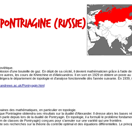
Pontriagine (Russie)
viétique.
plosion d'une bouteille de gaz. En dépit de sa cécité, il devient mathématicien grâce à l'aide 
entre autres, les cours de Khintchine et d'Aleksandrov. Il en sort en 1929 et obtient un post
 il dirigera le département de topologie et d'analyse fonctionnelle dès l'année suivante. En 193
t-andrews.ac.uk/Pontryagin.html
aines des mathématiques, en particulier en topologie.
Pontriagine obtiendra ses résultats sur la dualité d'Alexander. Il dresse alors les bases néc
arle depuis lors de la dualité de Pontryagin. En topologie, il a formulé le problème fondamen
om de classes de Pontryagin) conçues pour s'annuler sur une variété qui une frontière.
iente ses recherches sur la théorie du contrôle optimal et des équations différentielles. Le p