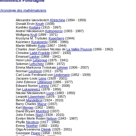
mionovitch Pontriagine
chronologie des mathématiciens
Alexandre Iakovlevitch
Khintchine
(1894 - 1959)
Donald Ervin
Knuth
(1938)
Kunihiko
Kodaira
(1915 - 1997)
Andreï Nikolaïevich
Kolmogorov
(1903 - 1987)
Wolfgang
Krull
(1899 - 1971)
Krystyna M. Trybulec
Kuperberg
(1944)
Kazimierz
Kuratowski
(1896 - 1980)
Martin Wilhelm
Kutta
(1867 - 1944)
Charles Jean Gustave Nicolas de
La Vallée Poussin
(1866 - 1962)
Christine
Ladd-Franklin
(1847 - 1930)
Emanuel
Lasker
(1868 - 1941)
Henri Léon
Lebesgue
(1875 - 1941)
Solomon
Lefschetz
(1884 - 1972)
Emma Markovna Trotskaia
Lehmer
(1906 - 2007)
Norman
Levinson
(1912 - 1975)
Carl Louis Ferdinand von
Lindemann
(1852 - 1939)
Jacques-Louis
Lions
(1928 - 2001)
John Edensor
Littlewood
(1885 - 1977)
Edward Norton
Lorenz
(1917 - 2008)
Jan
Lukasiewicz
(1878 - 1956)
Nikolaï Nikolaïevitch
Luzin
(1883 - 1950)
Leopold
Löwenheim
(1878 - 1957)
Benoît
Mandelbrot
(1924 - 2010)
Barry Charles
Mazur
(1937)
Karl
Menger
(1902 - 1985)
David Bryant
Mumford
(1937)
John Forbes
Nash
(1928 - 2015)
Evelyn Merle Roden
Nelson
(1943 - 1987)
Phyllis
Nicolson
(1917 - 1968)
Emmy
Noether
(1882 - 1935)
Olga Arsenievna
Oleinik
(1925 - 2001)
Giuseppe
Peano
(1858 - 1932)