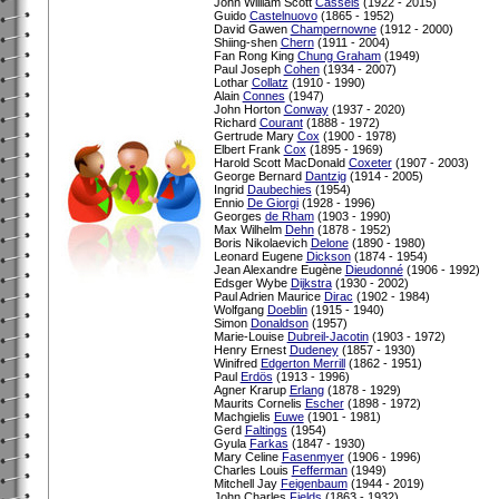
John William Scott
Cassels
(1922 - 2015)
Guido
Castelnuovo
(1865 - 1952)
David Gawen
Champernowne
(1912 - 2000)
Shiing-shen
Chern
(1911 - 2004)
Fan Rong King
Chung Graham
(1949)
Paul Joseph
Cohen
(1934 - 2007)
Lothar
Collatz
(1910 - 1990)
Alain
Connes
(1947)
John Horton
Conway
(1937 - 2020)
Richard
Courant
(1888 - 1972)
Gertrude Mary
Cox
(1900 - 1978)
Elbert Frank
Cox
(1895 - 1969)
Harold Scott MacDonald
Coxeter
(1907 - 2003)
George Bernard
Dantzig
(1914 - 2005)
Ingrid
Daubechies
(1954)
Ennio
De Giorgi
(1928 - 1996)
Georges
de Rham
(1903 - 1990)
Max Wilhelm
Dehn
(1878 - 1952)
Boris Nikolaevich
Delone
(1890 - 1980)
Leonard Eugene
Dickson
(1874 - 1954)
Jean Alexandre Eugène
Dieudonné
(1906 - 1992)
Edsger Wybe
Dijkstra
(1930 - 2002)
Paul Adrien Maurice
Dirac
(1902 - 1984)
Wolfgang
Doeblin
(1915 - 1940)
Simon
Donaldson
(1957)
Marie-Louise
Dubreil-Jacotin
(1903 - 1972)
Henry Ernest
Dudeney
(1857 - 1930)
Winifred
Edgerton Merrill
(1862 - 1951)
Paul
Erdös
(1913 - 1996)
Agner Krarup
Erlang
(1878 - 1929)
Maurits Cornelis
Escher
(1898 - 1972)
Machgielis
Euwe
(1901 - 1981)
Gerd
Faltings
(1954)
Gyula
Farkas
(1847 - 1930)
Mary Celine
Fasenmyer
(1906 - 1996)
Charles Louis
Fefferman
(1949)
Mitchell Jay
Feigenbaum
(1944 - 2019)
John Charles
Fields
(1863 - 1932)