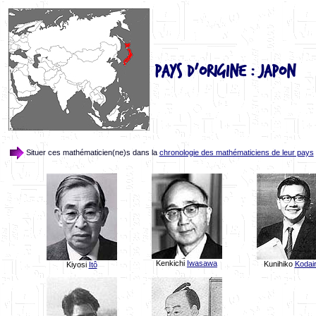
Pays d'origine : Japon
Situer ces mathématicien(ne)s dans la
chronologie des mathématiciens de leur pays
Kenkichi
Iwasawa
Kunihiko
Kodai
Kiyosi
Itô