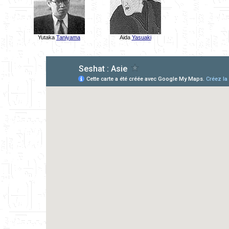
Yutaka
Taniyama
Aida
Yasuaki