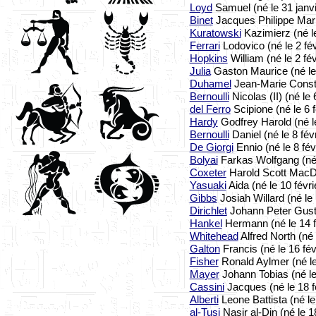
Loyd
Samuel (né le 31 janv
Binet
Jacques Philippe Marie
Kuratowski
Kazimierz (né le
Ferrari
Lodovico (né le 2 fév
Hopkins
William (né le 2 fé
Julia
Gaston Maurice (né le 
Duhamel
Jean-Marie Constan
Bernoulli
Nicolas (II) (né le 
del Ferro
Scipione (né le 6 f
Hardy
Godfrey Harold (né le
Bernoulli
Daniel (né le 8 fév
De Giorgi
Ennio (né le 8 fév
Bolyai
Farkas Wolfgang (né 
Coxeter
Harold Scott MacDo
Yasuaki
Aida (né le 10 févri
Gibbs
Josiah Willard (né le 
Dirichlet
Johann Peter Gusta
Hankel
Hermann (né le 14 f
Whitehead
Alfred North (né 
Galton
Francis (né le 16 fév
Fisher
Ronald Aylmer (né le
Mayer
Johann Tobias (né le
Cassini
Jacques (né le 18 f
Alberti
Leone Battista (né le
al-Tusi
Nasir al-Din (né le 1