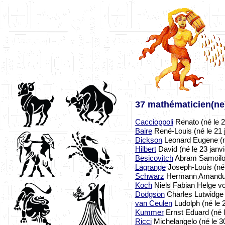
37 mathématicien(ne
Caccioppoli
Renato (né le 2
Baire
René-Louis (né le 21 
Dickson
Leonard Eugene (né
Hilbert
David (né le 23 janv
Besicovitch
Abram Samoilovi
Lagrange
Joseph-Louis (né 
Schwarz
Hermann Amandus 
Koch
Niels Fabian Helge von
Dodgson
Charles Lutwidge (
van Ceulen
Ludolph (né le 2
Kummer
Ernst Eduard (né l
Ricci
Michelangelo (né le 30