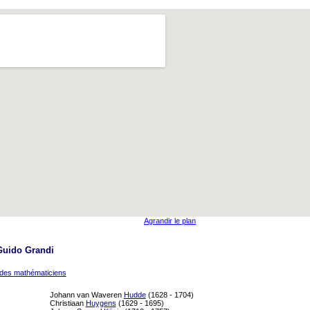
Agrandir le plan
Guido Grandi
 des mathématiciens
Johann van Waveren
Hudde
(1628 - 1704)
Christiaan
Huygens
(1629 - 1695)