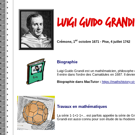
Luigi Guido Grandi
er
Crémone, 1
octobre 1671 - Pise, 4 juillet 1742
Biographie
Luigi Guido Grandi est un mathématicien, philosophe et
Il entre dans l'ordre des Camaldules en 1687. Il dev
Biographie dans MacTutor :
https://mathshistory.s
Travaux en mathématiques
La série 1-1+1-1+... est parfois appelée la série de G
Grandi est aussi connu pour son étude de la rhodonnée