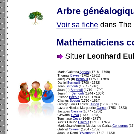
Arbre généalogiq
Voir sa fiche
dans The 
Mathématiciens c
Situer
Leonhard Eul
Maria Gaëtana
Agnesi
(1718 - 1799)
Thomas
Bayes
(1702 - 1761)
Jacques (II)
Bernoulli
(1759 - 1789)
Daniel
Bernoulli
(1700 - 1782)
Jean
Bernoulli
(1667 - 1748)
Jean (II)
Bernoulli
(1710 - 1790)
Jean (III)
Bernoulli
(1744 - 1807)
Etienne
Bézout
(1730 - 1793)
Charles
Bossut
(1730 - 1814)
George Louis Leclerc
Buffon
(1707 - 1788)
Lazare Nicolas Marguerite
Carnot
(1753 - 1823)
Jacques
Cassini
(1677 - 1756)
Giovanni
Ceva
(1647 - 1734)
Tommaso
Ceva
(1648 - 1737)
Alexis Claude
Clairaut
(1713 - 1765)
Marie Jean Antoine Nicolas de Caritat
Condorcet
(174
Gabriel
Cramer
(1704 - 1752)
Jean Le Rond
D'Alembert
(1717 - 1783)