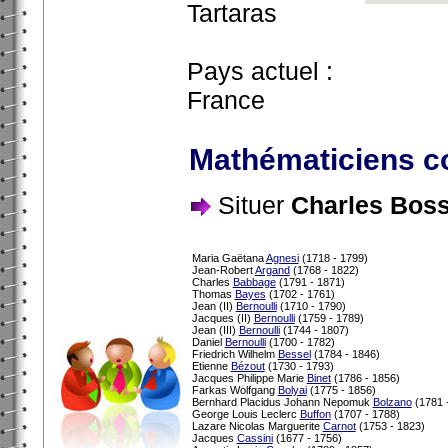
Tartaras
Pays actuel :
France
Mathématiciens c
Situer
Charles Boss
Maria Gaëtana
Agnesi
(1718 - 1799)
Jean-Robert
Argand
(1768 - 1822)
Charles
Babbage
(1791 - 1871)
Thomas
Bayes
(1702 - 1761)
Jean (II)
Bernoulli
(1710 - 1790)
Jacques (II)
Bernoulli
(1759 - 1789)
Jean (III)
Bernoulli
(1744 - 1807)
Daniel
Bernoulli
(1700 - 1782)
Friedrich Wilhelm
Bessel
(1784 - 1846)
Etienne
Bézout
(1730 - 1793)
Jacques Philippe Marie
Binet
(1786 - 1856)
Farkas Wolfgang
Bolyai
(1775 - 1856)
Bernhard Placidus Johann Nepomuk
Bolzano
(1781 
George Louis Leclerc
Buffon
(1707 - 1788)
Lazare Nicolas Marguerite
Carnot
(1753 - 1823)
Jacques
Cassini
(1677 - 1756)