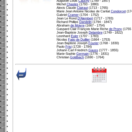
Augustin Louis
Cauchy
(1789 - 1857)
Michel
Chasles
(1793 - 1880)
Alexis Claude
Clairaut
(1713 - 1765)
Marie Jean Antoine Nicolas de Caritat
Condorcet
(174
Gabriel
Cramer
(1704 - 1752)
Jean Le Rond
D'Alembert
(1717 - 1783)
Richard Phillips
Dandelin
(1794 - 1847)
Abraham
de Moivre
(1667 - 1754)
Gaspard Clair François Marie Riche
de Prony
(1755 
Jean-Baptiste Joseph
Delambre
(1749 - 1822)
Leonhard
Euler
(1707 - 1783)
Nicolas
Fatio de Duillier
(1664 - 1753)
Jean Baptiste Joseph
Fourier
(1768 - 1830)
Paolo
Frisi
(1728 - 1784)
Johann Carl Friedrich
Gauss
(1777 - 1855)
Marie-Sophie
Germain
(1776 - 1831)
Christian
Goldbach
(1690 - 1764)