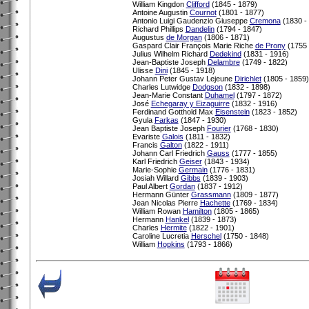
William Kingdon
Clifford
(1845 - 1879)
Antoine Augustin
Cournot
(1801 - 1877)
Antonio Luigi Gaudenzio Giuseppe
Cremona
(1830 -
Richard Phillips
Dandelin
(1794 - 1847)
Augustus
de Morgan
(1806 - 1871)
Gaspard Clair François Marie Riche
de Prony
(1755 
Julius Wilhelm Richard
Dedekind
(1831 - 1916)
Jean-Baptiste Joseph
Delambre
(1749 - 1822)
Ulisse
Dini
(1845 - 1918)
Johann Peter Gustav Lejeune
Dirichlet
(1805 - 1859)
Charles Lutwidge
Dodgson
(1832 - 1898)
Jean-Marie Constant
Duhamel
(1797 - 1872)
José
Echegaray y Eizaguirre
(1832 - 1916)
Ferdinand Gotthold Max
Eisenstein
(1823 - 1852)
Gyula
Farkas
(1847 - 1930)
Jean Baptiste Joseph
Fourier
(1768 - 1830)
Evariste
Galois
(1811 - 1832)
Francis
Galton
(1822 - 1911)
Johann Carl Friedrich
Gauss
(1777 - 1855)
Karl Friedrich
Geiser
(1843 - 1934)
Marie-Sophie
Germain
(1776 - 1831)
Josiah Willard
Gibbs
(1839 - 1903)
Paul Albert
Gordan
(1837 - 1912)
Hermann Günter
Grassmann
(1809 - 1877)
Jean Nicolas Pierre
Hachette
(1769 - 1834)
William Rowan
Hamilton
(1805 - 1865)
Hermann
Hankel
(1839 - 1873)
Charles
Hermite
(1822 - 1901)
Caroline Lucretia
Herschel
(1750 - 1848)
William
Hopkins
(1793 - 1866)