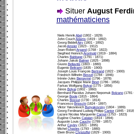
Situer
August Ferd
mathématiciens
Niels Henrik
Abel
(1802 - 1829)
John Couch
Adams
(1819 - 1892)
Georg Biddell
Airy
(1801 - 1892)
Jacob
Amsler
(1823 - 1912)
Jean-Robert
Argand
(1768 - 1822)
Siegfried Heinrich
Aronhold
(1819 - 1884)
Charles
Babbage
(1791 - 1871)
Johann Jakob
Balmer
(1825 - 1898)
Giusto
Bellavitis
(1803 - 1880)
Eugenio
Beltrami
(1835 - 1900)
Joseph Louis François
Bertrand
(1822 - 1900)
Friedrich Wilhelm
Bessel
(1784 - 1846)
Irénée-Jules
Bienaymé
(1796 - 1878)
Jacques Philippe Marie
Binet
(1786 - 1856)
Farkas Wolfgang
Bolyai
(1775 - 1856)
János
Bolyai
(1802 - 1860)
Bernhard Placidus Johann Nepomuk
Bolzano
(1781 
George
Boole
(1815 - 1864)
Charles
Bossut
(1730 - 1814)
Francesco
Brioschi
(1824 - 1897)
Viktor Yakovlevich
Bunyakovsky
(1804 - 1889)
Georg Ferdinand Ludwig Philipp
Cantor
(1845 - 1918
Lazare Nicolas Marguerite
Carnot
(1753 - 1823)
Eugène Charles
Catalan
(1814 - 1894)
Augustin Louis
Cauchy
(1789 - 1857)
Arthur
Cayley
(1821 - 1895)
Michel
Chasles
(1793 - 1880)
Elwin Bruno
Christoffel
(1829 - 1900)