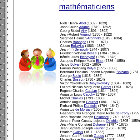
mathématiciens
Niels Henrik
Abel
(1802 - 1829)
John Couch
Adams
(1819 - 1892)
Georg Biddell
Airy
(1801 - 1892)
Jean-Robert
Argand
(1768 - 1822)
Siegfried Heinrich
Aronhold
(1819 - 1884)
Charles
Babbage
(1791 - 1871)
Giusto
Bellavitis
(1803 - 1880)
Jean (III)
Bernoulli
(1744 - 1807)
Friedrich Wilhelm
Bessel
(1784 - 1846)
Irénée-Jules
Bienaymé
(1796 - 1878)
Jacques Philippe Marie
Binet
(1786 - 1856)
János
Bolyai
(1802 - 1860)
Farkas Wolfgang
Bolyai
(1775 - 1856)
Bernhard Placidus Johann Nepomuk
Bolzano
(1781 
George
Boole
(1815 - 1864)
Charles
Bossut
(1730 - 1814)
Viktor Yakovlevich
Bunyakovsky
(1804 - 1889)
Lazare Nicolas Marguerite
Carnot
(1753 - 1823)
Eugène Charles
Catalan
(1814 - 1894)
Augustin Louis
Cauchy
(1789 - 1857)
Michel
Chasles
(1793 - 1880)
Antoine Augustin
Cournot
(1801 - 1877)
Richard Phillips
Dandelin
(1794 - 1847)
Augustus
de Morgan
(1806 - 1871)
Gaspard Clair François Marie Riche
de Prony
(1755 
Jean-Baptiste Joseph
Delambre
(1749 - 1822)
Johann Peter Gustav Lejeune
Dirichlet
(1805 - 1859)
Jean-Marie Constant
Duhamel
(1797 - 1872)
Jean Baptiste Joseph
Fourier
(1768 - 1830)
Evariste
Galois
(1811 - 1832)
Johann Carl Friedrich
Gauss
(1777 - 1855)
Marie-Sophie
Germain
(1776 - 1831)