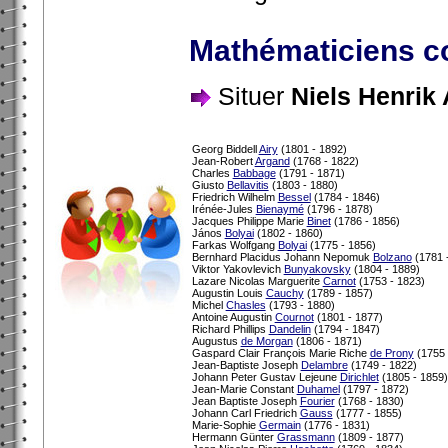
Mathématiciens co
Situer
Niels Henrik 
Georg Biddell
Airy
(1801 - 1892)
Jean-Robert
Argand
(1768 - 1822)
Charles
Babbage
(1791 - 1871)
Giusto
Bellavitis
(1803 - 1880)
Friedrich Wilhelm
Bessel
(1784 - 1846)
Irénée-Jules
Bienaymé
(1796 - 1878)
Jacques Philippe Marie
Binet
(1786 - 1856)
János
Bolyai
(1802 - 1860)
Farkas Wolfgang
Bolyai
(1775 - 1856)
Bernhard Placidus Johann Nepomuk
Bolzano
(1781 
Viktor Yakovlevich
Bunyakovsky
(1804 - 1889)
Lazare Nicolas Marguerite
Carnot
(1753 - 1823)
Augustin Louis
Cauchy
(1789 - 1857)
Michel
Chasles
(1793 - 1880)
Antoine Augustin
Cournot
(1801 - 1877)
Richard Phillips
Dandelin
(1794 - 1847)
Augustus
de Morgan
(1806 - 1871)
Gaspard Clair François Marie Riche
de Prony
(1755 
Jean-Baptiste Joseph
Delambre
(1749 - 1822)
Johann Peter Gustav Lejeune
Dirichlet
(1805 - 1859)
Jean-Marie Constant
Duhamel
(1797 - 1872)
Jean Baptiste Joseph
Fourier
(1768 - 1830)
Johann Carl Friedrich
Gauss
(1777 - 1855)
Marie-Sophie
Germain
(1776 - 1831)
Hermann Günter
Grassmann
(1809 - 1877)