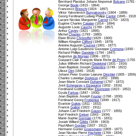
Bernhard Placidus Johann Nepomuk
Bolzano
(1781 
George
Boole
(1815 - 1864)
Francesco
Brioschi
(1824 - 1897)
Viktor Yakovlevich
Bunyakovsky
(1804 - 1889)
Georg Ferdinand Ludwig Philipp
Cantor
(1845 - 1918
Lazare Nicolas Marguerite
Carnot
(1753 - 1823)
Eugène Charles
Catalan
(1814 - 1894)
Augustin Louis
Cauchy
(1789 - 1857)
Arthur
Cayley
(1821 - 1895)
Michel
Chasles
(1793 - 1880)
Elwin Bruno
Christoffel
(1829 - 1900)
William Kingdon
Clifford
(1845 - 1879)
Antoine Augustin
Cournot
(1801 - 1877)
Antonio Luigi Gaudenzio Giuseppe
Cremona
(1830 -
Richard Phillips
Dandelin
(1794 - 1847)
Augustus
de Morgan
(1806 - 1871)
Gaspard Clair François Marie Riche
de Prony
(1755 
Julius Wilhelm Richard
Dedekind
(1831 - 1916)
Jean-Baptiste Joseph
Delambre
(1749 - 1822)
Ulisse
Dini
(1845 - 1918)
Johann Peter Gustav Lejeune
Dirichlet
(1805 - 1859)
Charles Lutwidge
Dodgson
(1832 - 1898)
Jean-Marie Constant
Duhamel
(1797 - 1872)
José
Echegaray y Eizaguirre
(1832 - 1916)
Ferdinand Gotthold Max
Eisenstein
(1823 - 1852)
Gyula
Farkas
(1847 - 1930)
Jean Baptiste Joseph
Fourier
(1768 - 1830)
Ferdinand Georg
Frobenius
(1849 - 1917)
Evariste
Galois
(1811 - 1832)
Francis
Galton
(1822 - 1911)
Johann Carl Friedrich
Gauss
(1777 - 1855)
Karl Friedrich
Geiser
(1843 - 1934)
Marie-Sophie
Germain
(1776 - 1831)
Josiah Willard
Gibbs
(1839 - 1903)
Paul Albert
Gordan
(1837 - 1912)
Hermann Günter
Grassmann
(1809 - 1877)
Jean Nicolas Pierre
Hachette
(1769 - 1834)