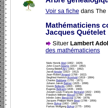
Voir sa fiche
dans The 
Mathématiciens c
Jacques Quételet
Situer
Lambert Adol
des mathématiciens
Niels Henrik
Abel
(1802 - 1829)
John Couch
Adams
(1819 - 1892)
Georg Biddell
Airy
(1801 - 1892)
Jacob
Amsler
(1823 - 1912)
Jean-Robert
Argand
(1768 - 1822)
Siegfried Heinrich
Aronhold
(1819 - 1884)
Charles
Babbage
(1791 - 1871)
Johann Jakob
Balmer
(1825 - 1898)
Giusto
Bellavitis
(1803 - 1880)
Eugenio
Beltrami
(1835 - 1900)
Joseph Louis François
Bertrand
(1822 - 1900)
Friedrich Wilhelm
Bessel
(1784 - 1846)
Irénée-Jules
Bienaymé
(1796 - 1878)
Jacques Philippe Marie
Binet
(1786 - 1856)
János
Bolyai
(1802 - 1860)
Farkas Wolfgang
Bolyai
(1775 - 1856)