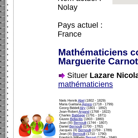
Nolay
Pays actuel :
France
Mathématiciens c
Marguerite Carnot
Situer
Lazare Nicol
mathématiciens
Niels Henrik
Abel
(1802 - 1829)
Maria Gaëtana
Agnesi
(1718 - 1799)
Georg Biddell
Airy
(1801 - 1892)
Jean-Robert
Argand
(1768 - 1822)
Charles
Babbage
(1791 - 1871)
Giusto
Bellavitis
(1803 - 1880)
Jean (III)
Bernoulli
(1744 - 1807)
Daniel
Bernoulli
(1700 - 1782)
Jacques (II)
Bernoulli
(1759 - 1789)
Jean (II)
Bernoulli
(1710 - 1790)
Friedrich Wilhelm
Bessel
(1784 - 1846)