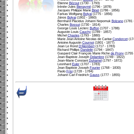
Etienne
Bézout
(1730 - 1793)
Irénée-Jules
Bienaymé
(1796 - 1878)
Jacques Philippe Marie
Binet
(1786 - 1856)
Farkas Wolfgang
Bolyai
(1775 - 1856)
János
Bolyai
(1802 - 1860)
Bernhard Placidus Johann Nepomuk
Bolzano
(1781 
Charles
Bossut
(1730 - 1814)
George Louis Leclerc
Buffon
(1707 - 1788)
Augustin Louis
Cauchy
(1789 - 1857)
Michel
Chasles
(1793 - 1880)
Marie Jean Antoine Nicolas de Caritat
Condorcet
(174
Antoine Augustin
Cournot
(1801 - 1877)
Jean Le Rond
D'Alembert
(1717 - 1783)
Richard Phillips
Dandelin
(1794 - 1847)
Gaspard Clair François Marie Riche
de Prony
(1755 
Jean-Baptiste Joseph
Delambre
(1749 - 1822)
Jean-Marie Constant
Duhamel
(1797 - 1872)
Leonhard
Euler
(1707 - 1783)
Jean Baptiste Joseph
Fourier
(1768 - 1830)
Paolo
Frisi
(1728 - 1784)
Johann Carl Friedrich
Gauss
(1777 - 1855)