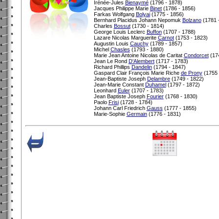
Irénée-Jules
Bienaymé
(1796 - 1878)
Jacques Philippe Marie
Binet
(1786 - 1856)
Farkas Wolfgang
Bolyai
(1775 - 1856)
Bernhard Placidus Johann Nepomuk
Bolzano
(1781 
Charles
Bossut
(1730 - 1814)
George Louis Leclerc
Buffon
(1707 - 1788)
Lazare Nicolas Marguerite
Carnot
(1753 - 1823)
Augustin Louis
Cauchy
(1789 - 1857)
Michel
Chasles
(1793 - 1880)
Marie Jean Antoine Nicolas de Caritat
Condorcet
(174
Jean Le Rond
D'Alembert
(1717 - 1783)
Richard Phillips
Dandelin
(1794 - 1847)
Gaspard Clair François Marie Riche
de Prony
(1755 
Jean-Baptiste Joseph
Delambre
(1749 - 1822)
Jean-Marie Constant
Duhamel
(1797 - 1872)
Leonhard
Euler
(1707 - 1783)
Jean Baptiste Joseph
Fourier
(1768 - 1830)
Paolo
Frisi
(1728 - 1784)
Johann Carl Friedrich
Gauss
(1777 - 1855)
Marie-Sophie
Germain
(1776 - 1831)