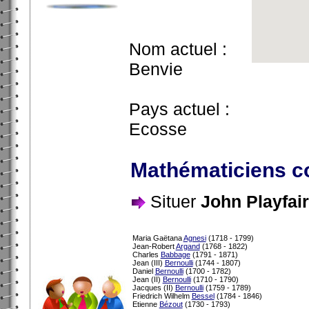
Nom actuel :
Benvie
Pays actuel :
Ecosse
Mathématiciens c
Situer
John Playfair
Maria Gaëtana
Agnesi
(1718 - 1799)
Jean-Robert
Argand
(1768 - 1822)
Charles
Babbage
(1791 - 1871)
Jean (III)
Bernoulli
(1744 - 1807)
Daniel
Bernoulli
(1700 - 1782)
Jean (II)
Bernoulli
(1710 - 1790)
Jacques (II)
Bernoulli
(1759 - 1789)
Friedrich Wilhelm
Bessel
(1784 - 1846)
Etienne
Bézout
(1730 - 1793)