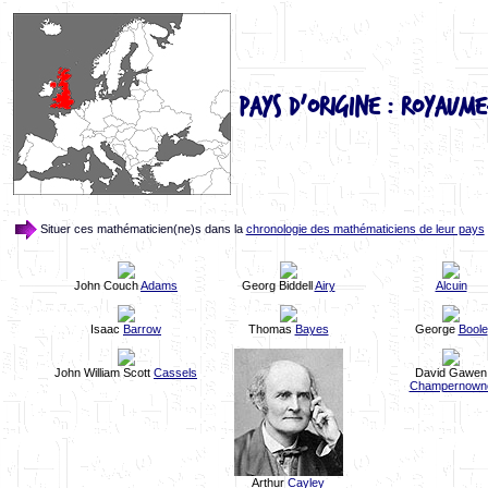
Pays d'origine : Royaum
Situer ces mathématicien(ne)s dans la
chronologie des mathématiciens de leur pays
John Couch
Adams
Georg Biddell
Airy
Alcuin
Isaac
Barrow
Thomas
Bayes
George
Boole
John William Scott
Cassels
David Gawen
Champernown
Arthur
Cayley