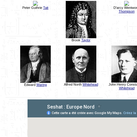
Peter Guthrie
Tait
D'arcy Wentwor
Thompson
Brook
Taylor
Alfred North
Whitehead
John Henry Consta
Edward
Waring
Whitehead