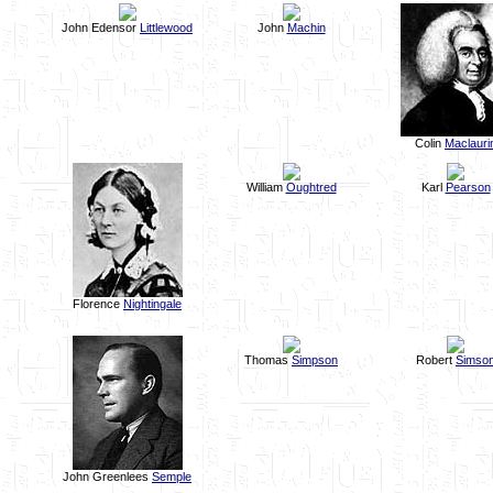
John Edensor
Littlewood
John
Machin
Colin
Maclauri
William
Oughtred
Karl
Pearson
Florence
Nightingale
Thomas
Simpson
Robert
Simso
John Greenlees
Semple