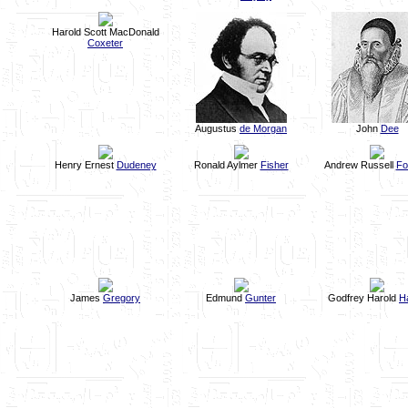
Harold Scott MacDonald
Coxeter
Augustus
de Morgan
John
Dee
Henry Ernest
Dudeney
Ronald Aylmer
Fisher
Andrew Russell
Fo
James
Gregory
Edmund
Gunter
Godfrey Harold
H