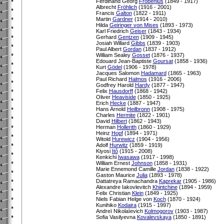
Ferdinand Georg
Frobenius
(1849 - 1917)
Albrecht
Fröhlich
(1916 - 2001)
Francis
Galton
(1822 - 1911)
Martin
Gardner
(1914 - 2010)
Hilda
Geiringer von Mises
(1893 - 1973)
Karl Friedrich
Geiser
(1843 - 1934)
Gerhard
Gentzen
(1909 - 1945)
Josiah Willard
Gibbs
(1839 - 1903)
Paul Albert
Gordan
(1837 - 1912)
William Sealey
Gosset
(1876 - 1937)
Edouard Jean-Baptiste
Goursat
(1858 - 1936)
Kurt
Gödel
(1906 - 1978)
Jacques Salomon
Hadamard
(1865 - 1963)
Paul Richard
Halmos
(1916 - 2006)
Godfrey Harold
Hardy
(1877 - 1947)
Felix
Hausdorff
(1868 - 1942)
Oliver
Heaviside
(1850 - 1925)
Erich
Hecke
(1887 - 1947)
Hans Arnold
Heilbronn
(1908 - 1975)
Charles
Hermite
(1822 - 1901)
David
Hilbert
(1862 - 1943)
Herman
Hollerith
(1860 - 1929)
Heinz
Hopf
(1894 - 1971)
Witold
Hurewicz
(1904 - 1956)
Adolf
Hurwitz
(1859 - 1919)
Kiyosi
Itô
(1915 - 2008)
Kenkichi
Iwasawa
(1917 - 1998)
William Ernest
Johnson
(1858 - 1931)
Marie Ennemond Camille
Jordan
(1838 - 1922)
Gaston Maurice
Julia
(1893 - 1978)
Dattatreya Ramachandra
Kaprekar
(1905 - 1986)
Alexandre Iakovlevitch
Khintchine
(1894 - 1959)
Felix Christian
Klein
(1849 - 1925)
Niels Fabian Helge von
Koch
(1870 - 1924)
Kunihiko
Kodaira
(1915 - 1997)
Andreï Nikolaïevich
Kolmogorov
(1903 - 1987)
Sofia Vasilyevna
Kovalevskaya
(1850 - 1891)