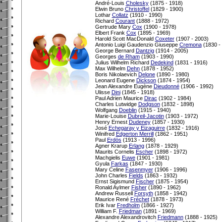
André-Louis
Cholesky
(1875 - 1918)
Elwin Bruno
Christoffel
(1829 - 1900)
Lothar
Collatz
(1910 - 1990)
Richard
Courant
(1888 - 1972)
Gertrude Mary
Cox
(1900 - 1978)
Elbert Frank
Cox
(1895 - 1969)
Harold Scott MacDonald
Coxeter
(1907 - 2003)
Antonio Luigi Gaudenzio Giuseppe
Cremona
(1830 -
George Bernard
Dantzig
(1914 - 2005)
Georges
de Rham
(1903 - 1990)
Julius Wilhelm Richard
Dedekind
(1831 - 1916)
Max Wilhelm
Dehn
(1878 - 1952)
Boris Nikolaevich
Delone
(1890 - 1980)
Leonard Eugene
Dickson
(1874 - 1954)
Jean Alexandre Eugène
Dieudonné
(1906 - 1992)
Ulisse
Dini
(1845 - 1918)
Paul Adrien Maurice
Dirac
(1902 - 1984)
Charles Lutwidge
Dodgson
(1832 - 1898)
Wolfgang
Doeblin
(1915 - 1940)
Marie-Louise
Dubreil-Jacotin
(1903 - 1972)
Henry Ernest
Dudeney
(1857 - 1930)
José
Echegaray y Eizaguirre
(1832 - 1916)
Winifred
Edgerton Merrill
(1862 - 1951)
Paul
Erdös
(1913 - 1996)
Agner Krarup
Erlang
(1878 - 1929)
Maurits Cornelis
Escher
(1898 - 1972)
Machgielis
Euwe
(1901 - 1981)
Gyula
Farkas
(1847 - 1930)
Mary Celine
Fasenmyer
(1906 - 1996)
John Charles
Fields
(1863 - 1932)
Ernst Sigismund
Fischer
(1875 - 1954)
Ronald Aylmer
Fisher
(1890 - 1962)
Andrew Russell
Forsyth
(1858 - 1942)
Maurice René
Fréchet
(1878 - 1973)
Erik Ivar
Fredholm
(1866 - 1927)
William F.
Friedman
(1891 - 1969)
Alexandre Alexandrovitch
Friedmann
(1888 - 1925)