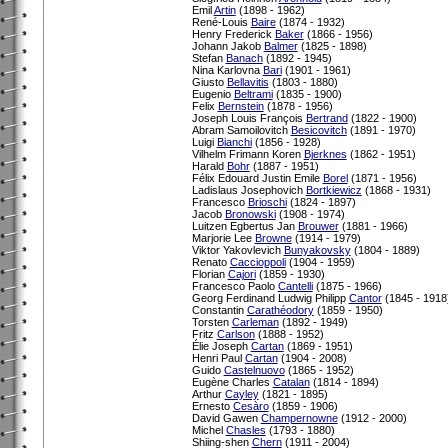
Emil
Artin
(1898 - 1962)
René-Louis
Baire
(1874 - 1932)
Henry Frederick
Baker
(1866 - 1956)
Johann Jakob
Balmer
(1825 - 1898)
Stefan
Banach
(1892 - 1945)
Nina Karlovna
Bari
(1901 - 1961)
Giusto
Bellavitis
(1803 - 1880)
Eugenio
Beltrami
(1835 - 1900)
Felix
Bernstein
(1878 - 1956)
Joseph Louis François
Bertrand
(1822 - 1900)
Abram Samoilovitch
Besicovitch
(1891 - 1970)
Luigi
Bianchi
(1856 - 1928)
Vilhelm Frimann Koren
Bjerknes
(1862 - 1951)
Harald
Bohr
(1887 - 1951)
Félix Edouard Justin Emile
Borel
(1871 - 1956)
Ladislaus Josephovich
Bortkiewicz
(1868 - 1931)
Francesco
Brioschi
(1824 - 1897)
Jacob
Bronowski
(1908 - 1974)
Luitzen Egbertus Jan
Brouwer
(1881 - 1966)
Marjorie Lee
Browne
(1914 - 1979)
Viktor Yakovlevich
Bunyakovsky
(1804 - 1889)
Renato
Caccioppoli
(1904 - 1959)
Florian
Cajori
(1859 - 1930)
Francesco Paolo
Cantelli
(1875 - 1966)
Georg Ferdinand Ludwig Philipp
Cantor
(1845 - 1918
Constantin
Carathéodory
(1859 - 1950)
Torsten
Carleman
(1892 - 1949)
Fritz
Carlson
(1888 - 1952)
Élie Joseph
Cartan
(1869 - 1951)
Henri Paul
Cartan
(1904 - 2008)
Guido
Castelnuovo
(1865 - 1952)
Eugène Charles
Catalan
(1814 - 1894)
Arthur
Cayley
(1821 - 1895)
Ernesto
Cesàro
(1859 - 1906)
David Gawen
Champernowne
(1912 - 2000)
Michel
Chasles
(1793 - 1880)
Shiing-shen
Chern
(1911 - 2004)