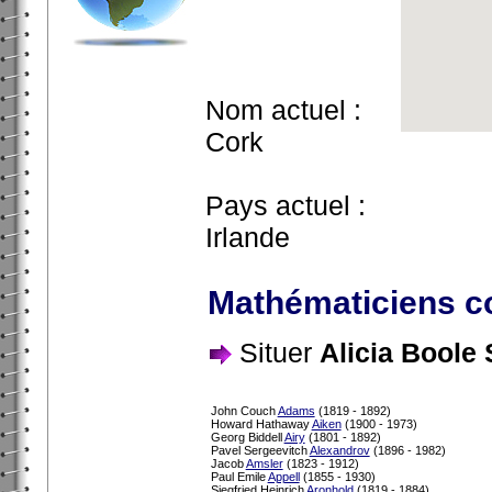
Nom actuel :
Cork
Pays actuel :
Irlande
Mathématiciens co
Situer
Alicia Boole 
John Couch
Adams
(1819 - 1892)
Howard Hathaway
Aiken
(1900 - 1973)
Georg Biddell
Airy
(1801 - 1892)
Pavel Sergeevitch
Alexandrov
(1896 - 1982)
Jacob
Amsler
(1823 - 1912)
Paul Emile
Appell
(1855 - 1930)
Siegfried Heinrich
Aronhold
(1819 - 1884)