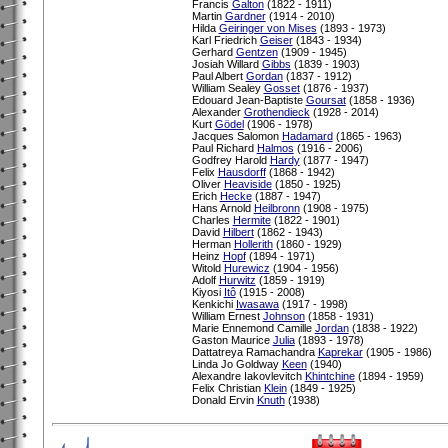
Francis
Galton
(1822 - 1911)
Martin
Gardner
(1914 - 2010)
Hilda
Geiringer von Mises
(1893 - 1973)
Karl Friedrich
Geiser
(1843 - 1934)
Gerhard
Gentzen
(1909 - 1945)
Josiah Willard
Gibbs
(1839 - 1903)
Paul Albert
Gordan
(1837 - 1912)
William Sealey
Gosset
(1876 - 1937)
Edouard Jean-Baptiste
Goursat
(1858 - 1936)
Alexander
Grothendieck
(1928 - 2014)
Kurt
Gödel
(1906 - 1978)
Jacques Salomon
Hadamard
(1865 - 1963)
Paul Richard
Halmos
(1916 - 2006)
Godfrey Harold
Hardy
(1877 - 1947)
Felix
Hausdorff
(1868 - 1942)
Oliver
Heaviside
(1850 - 1925)
Erich
Hecke
(1887 - 1947)
Hans Arnold
Heilbronn
(1908 - 1975)
Charles
Hermite
(1822 - 1901)
David
Hilbert
(1862 - 1943)
Herman
Hollerith
(1860 - 1929)
Heinz
Hopf
(1894 - 1971)
Witold
Hurewicz
(1904 - 1956)
Adolf
Hurwitz
(1859 - 1919)
Kiyosi
Itô
(1915 - 2008)
Kenkichi
Iwasawa
(1917 - 1998)
William Ernest
Johnson
(1858 - 1931)
Marie Ennemond Camille
Jordan
(1838 - 1922)
Gaston Maurice
Julia
(1893 - 1978)
Dattatreya Ramachandra
Kaprekar
(1905 - 1986)
Linda Jo Goldway
Keen
(1940)
Alexandre Iakovlevitch
Khintchine
(1894 - 1959)
Felix Christian
Klein
(1849 - 1925)
Donald Ervin
Knuth
(1938)