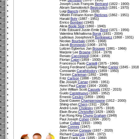
Joseph Louis François
Bertrand
(1822 - 1900)
Abram Samoilovitch
Besicovitch
(1891 - 1970)
Luigi
Bianchi
(1856 - 1928)
Vilhelm Frimann Koren
Bjerknes
(1862 - 1951)
Harald
Bohr
(1887 - 1951)
Enrico
Bombieri
(1940)
Alicia
Boole Stott
(1860 - 1940)
Félix Edouard Justin Emile
Borel
(1871 - 1956)
Valentina Mikhailovna
Borok
(1931 - 2004)
Ladislaus Josephovich
Bortkiewicz
(1868 - 1931)
Nicolas
Bourbaki
(1935 - 1968)
Jacob
Bronowski
(1908 - 1974)
Luitzen Egbertus Jan
Brouwer
(1881 - 1966)
Marjorie Lee
Browne
(1914 - 1979)
Renato
Caccioppoli
(1904 - 1959)
Florian
Cajori
(1859 - 1930)
Francesco Paolo
Cantelli
(1875 - 1966)
Georg Ferdinand Ludwig Philipp
Cantor
(1845 - 1918
Constantin
Carathéodory
(1859 - 1950)
Torsten
Carleman
(1892 - 1949)
Fritz
Carlson
(1888 - 1952)
Élie Joseph
Cartan
(1869 - 1951)
Henri Paul
Cartan
(1904 - 2008)
John William Scott
Cassels
(1922 - 2015)
Guido
Castelnuovo
(1865 - 1952)
Ernesto
Cesàro
(1859 - 1906)
David Gawen
Champernowne
(1912 - 2000)
Shiing-shen
Chern
(1911 - 2004)
André-Louis
Cholesky
(1875 - 1918)
Elwin Bruno
Christoffel
(1829 - 1900)
Fan Rong King
Chung Graham
(1949)
Paul Joseph
Cohen
(1934 - 2007)
Lothar
Collatz
(1910 - 1990)
Alain
Connes
(1947)
John Horton
Conway
(1937 - 2020)
Richard
Courant
(1888 - 1972)
Elbert Frank
Cox
(1895 - 1969)