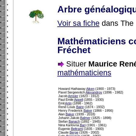
Arbre généalogiq
Voir sa fiche
dans The 
Mathématiciens c
Fréchet
Situer
Maurice René
mathématiciens
Howard Hathaway
Aiken
(1900 - 1973)
Pavel Sergeevitch
Alexandrov
(1896 - 1982)
Jacob
Amsler
(1823 - 1912)
Paul Emile
Appell
(1855 - 1930)
Emil
Artin
(1898 - 1962)
René-Louis
Baire
(1874 - 1932)
Henry Frederick
Baker
(1866 - 1956)
Alan
Baker
(1939 - 2018)
Johann Jakob
Balmer
(1825 - 1898)
Stefan
Banach
(1892 - 1945)
Nina Karlovna
Bari
(1901 - 1961)
Eugenio
Beltrami
(1835 - 1900)
Claude
Berge
(1926 - 2002)
Felix
Bernstein
(1878 - 1956)