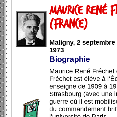
Maurice René F
(France)
Maligny, 2 septembre 1
1973
Biographie
Maurice René Fréchet e
Fréchet est élève à l'É
enseigne de 1909 à 192
Strasbourg (avec une i
guerre où il est mobil
du commandement brita
l'université de Paris.