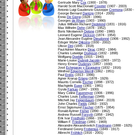
Gertrude Mary
Cox
(1900 - 1978)
Harold Scott MacDonald
Coxeter
(1907 - 2003)
Antonio Luigi Gaudenzio Giuseppe
Cremona
(1830 -
George Bernard
Dantzig
(1914 - 2005)
Ennio
De Giorgi
(1928 - 1996)
Georges
de Rham
(1903 - 1990)
Julius Wilhelm Richard
Dedekind
(1831 - 1916)
Max Wilhelm
Dehn
(1878 - 1952)
Boris Nikolaevich
Delone
(1890 - 1980)
Leonard Eugene
Dickson
(1874 - 1954)
Jean Alexandre Eugène
Dieudonné
(1906 - 1992)
Edsger Wybe
Dijkstra
(1930 - 2002)
Ulisse
Dini
(1845 - 1918)
Paul Adrien Maurice
Dirac
(1902 - 1984)
Charles Lutwidge
Dodgson
(1832 - 1898)
Wolfgang
Doeblin
(1915 - 1940)
Marie-Louise
Dubreil-Jacotin
(1903 - 1972)
Henry Ernest
Dudeney
(1857 - 1930)
José
Echegaray y Eizaguirre
(1832 - 1916)
Winifred
Edgerton Merrill
(1862 - 1951)
Paul
Erdös
(1913 - 1996)
Agner Krarup
Erlang
(1878 - 1929)
Maurits Cornelis
Escher
(1898 - 1972)
Machgielis
Euwe
(1901 - 1981)
Gyula
Farkas
(1847 - 1930)
Mary Celine
Fasenmyer
(1906 - 1996)
Charles Louis
Fefferman
(1949)
Mitchell Jay
Feigenbaum
(1944 - 2019)
John Charles
Fields
(1863 - 1932)
Ernst Sigismund
Fischer
(1875 - 1954)
Ronald Aylmer
Fisher
(1890 - 1962)
Andrew Russell
Forsyth
(1858 - 1942)
Erik Ivar
Fredholm
(1866 - 1927)
William F.
Friedman
(1891 - 1969)
Alexandre Alexandrovitch
Friedmann
(1888 - 1925)
Ferdinand Georg
Frobenius
(1849 - 1917)
Albrecht
Fröhlich
(1916 - 2001)