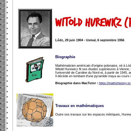
Witold Hurewicz 
Lódz, 29 juin 1904 - Uxmal, 6 septembre 1956
Biographie
Mathématicien américain d'origine polonaise, né à Ló
Witold Hurewicz fit ses études supérieures à Vienne, où
l'université de Caroline du Nord et, à partir de 1945,
Il décède en tombant d'une pyramide maya au cours d
Biographie dans MacTutor :
https://mathshistory.s
Travaux en mathématiques
Outre ses travaux sur les espaces métriques, Hurewi