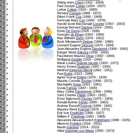
Shiing-shen
Chern
(1911 - 2004)
Paul Joseph
Cohen
(1934 - 2007)
Lothar
Collatz
(1910 - 1990)
Richard
Courant
(1888 - 1972)
Elbert Frank
Cox
(1895 - 1969)
Gertrude Mary
Cox
(1900 - 1978)
Harold Scott MacDonald
Coxeter
(1907 - 2003)
George Bernard
Dantzig
(1914 - 2005)
Ennio
De Giorgi
(1928 - 1996)
Georges
de Rham
(1903 - 1990)
Max Wilhelm
Dehn
(1878 - 1952)
Boris Nikolaevich
Delone
(1890 - 1980)
Leonard Eugene
Dickson
(1874 - 1954)
Jean Alexandre Eugène
Dieudonné
(1906 - 1992)
Edsger Wybe
Dijkstra
(1930 - 2002)
Paul Adrien Maurice
Dirac
(1902 - 1984)
Wolfgang
Doeblin
(1915 - 1940)
Marie-Louise
Dubreil-Jacotin
(1903 - 1972)
Henry Ernest
Dudeney
(1857 - 1930)
Winifred
Edgerton Merrill
(1862 - 1951)
Paul
Erdös
(1913 - 1996)
Agner Krarup
Erlang
(1878 - 1929)
Maurits Cornelis
Escher
(1898 - 1972)
Machgielis
Euwe
(1901 - 1981)
Gyula
Farkas
(1847 - 1930)
Mary Celine
Fasenmyer
(1906 - 1996)
John Charles
Fields
(1863 - 1932)
Ernst Sigismund
Fischer
(1875 - 1954)
Ronald Aylmer
Fisher
(1890 - 1962)
Andrew Russell
Forsyth
(1858 - 1942)
Maurice René
Fréchet
(1878 - 1973)
Erik Ivar
Fredholm
(1866 - 1927)
William F.
Friedman
(1891 - 1969)
Alexandre Alexandrovitch
Friedmann
(1888 - 1925)
Albrecht
Fröhlich
(1916 - 2001)
Martin
Gardner
(1914 - 2010)
Hilda
Geiringer von Mises
(1893 - 1973)