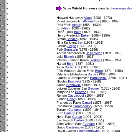
Situer
Witold Hurewicz
dans la
chronologie de
Howard Hathaway
Aiken
(1900 - 1973)
Pavel Sergeevitch
Alexandrov
(1896 - 1982)
Paul Emile
Appell
(1855 - 1930)
Emil
Artin
(1898 - 1962)
René-Louis
Baire
(1874 - 1932)
Henry Frederick
Baker
(1866 - 1956)
Stefan
Banach
(1892 - 1945)
Nina Karlovna
Bari
(1901 - 1961)
Claude
Berge
(1926 - 2002)
Felix
Bernstein
(1878 - 1956)
Abram Samoilovitch
Besicovitch
(1891 - 1970)
Luigi
Bianchi
(1856 - 1928)
Vilhelm Frimann Koren
Bjerknes
(1862 - 1951)
Harald
Bohr
(1887 - 1951)
Alicia
Boole Stott
(1860 - 1940)
Félix Edouard Justin Emile
Borel
(1871 - 1956)
Valentina Mikhailovna
Borok
(1931 - 2004)
Ladislaus Josephovich
Bortkiewicz
(1868 - 1931)
Nicolas
Bourbaki
(1935 - 1968)
Jacob
Bronowski
(1908 - 1974)
Luitzen Egbertus Jan
Brouwer
(1881 - 1966)
Marjorie Lee
Browne
(1914 - 1979)
Renato
Caccioppoli
(1904 - 1959)
Florian
Cajori
(1859 - 1930)
Francesco Paolo
Cantelli
(1875 - 1966)
Constantin
Carathéodory
(1859 - 1950)
Torsten
Carleman
(1892 - 1949)
Fritz
Carlson
(1888 - 1952)
Henri Paul
Cartan
(1904 - 2008)
Élie Joseph
Cartan
(1869 - 1951)
John William Scott
Cassels
(1922 - 2015)
Guido
Castelnuovo
(1865 - 1952)
David Gawen
Champernowne
(1912 - 2000)