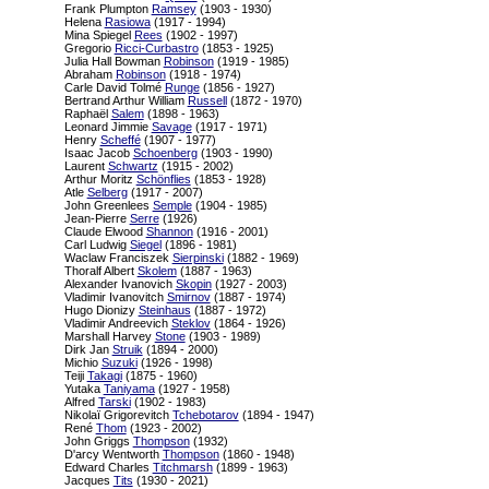
Frank Plumpton
Ramsey
(1903 - 1930)
Helena
Rasiowa
(1917 - 1994)
Mina Spiegel
Rees
(1902 - 1997)
Gregorio
Ricci-Curbastro
(1853 - 1925)
Julia Hall Bowman
Robinson
(1919 - 1985)
Abraham
Robinson
(1918 - 1974)
Carle David Tolmé
Runge
(1856 - 1927)
Bertrand Arthur William
Russell
(1872 - 1970)
Raphaël
Salem
(1898 - 1963)
Leonard Jimmie
Savage
(1917 - 1971)
Henry
Scheffé
(1907 - 1977)
Isaac Jacob
Schoenberg
(1903 - 1990)
Laurent
Schwartz
(1915 - 2002)
Arthur Moritz
Schönflies
(1853 - 1928)
Atle
Selberg
(1917 - 2007)
John Greenlees
Semple
(1904 - 1985)
Jean-Pierre
Serre
(1926)
Claude Elwood
Shannon
(1916 - 2001)
Carl Ludwig
Siegel
(1896 - 1981)
Waclaw Franciszek
Sierpinski
(1882 - 1969)
Thoralf Albert
Skolem
(1887 - 1963)
Alexander Ivanovich
Skopin
(1927 - 2003)
Vladimir Ivanovitch
Smirnov
(1887 - 1974)
Hugo Dionizy
Steinhaus
(1887 - 1972)
Vladimir Andreevich
Steklov
(1864 - 1926)
Marshall Harvey
Stone
(1903 - 1989)
Dirk Jan
Struik
(1894 - 2000)
Michio
Suzuki
(1926 - 1998)
Teiji
Takagi
(1875 - 1960)
Yutaka
Taniyama
(1927 - 1958)
Alfred
Tarski
(1902 - 1983)
Nikolaï Grigorevitch
Tchebotarov
(1894 - 1947)
René
Thom
(1923 - 2002)
John Griggs
Thompson
(1932)
D'arcy Wentworth
Thompson
(1860 - 1948)
Edward Charles
Titchmarsh
(1899 - 1963)
Jacques
Tits
(1930 - 2021)