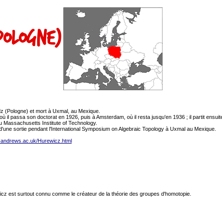
(Pologne)
dz (Pologne) et mort à Uxmal, au Mexique.
 il passa son doctorat en 1926, puis à Amsterdam, où il resta jusqu'en 1936 ; il partit ensuite 
 au Massachusetts Institute of Technology.
'une sortie pendant l'International Symposium on Algebraic Topology à Uxmal au Mexique.
t-andrews.ac.uk/Hurewicz.html
cz est surtout connu comme le créateur de la théorie des groupes d'homotopie.