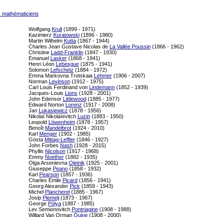
s mathématiciens
Wolfgang
Krull
(1899 - 1971)
Kazimierz
Kuratowski
(1896 - 1980)
Martin Wilhelm
Kutta
(1867 - 1944)
Charles Jean Gustave Nicolas de
La Vallée Poussin
(1866 - 1962)
Christine
Ladd-Franklin
(1847 - 1930)
Emanuel
Lasker
(1868 - 1941)
Henri Léon
Lebesgue
(1875 - 1941)
Solomon
Lefschetz
(1884 - 1972)
Emma Markovna Trotskaia
Lehmer
(1906 - 2007)
Norman
Levinson
(1912 - 1975)
Carl Louis Ferdinand von
Lindemann
(1852 - 1939)
Jacques-Louis
Lions
(1928 - 2001)
John Edensor
Littlewood
(1885 - 1977)
Edward Norton
Lorenz
(1917 - 2008)
Jan
Lukasiewicz
(1878 - 1956)
Nikolaï Nikolaïevitch
Luzin
(1883 - 1950)
Leopold
Löwenheim
(1878 - 1957)
Benoît
Mandelbrot
(1924 - 2010)
Karl
Menger
(1902 - 1985)
Gösta
Mittag-Leffler
(1846 - 1927)
John Forbes
Nash
(1928 - 2015)
Phyllis
Nicolson
(1917 - 1968)
Emmy
Noether
(1882 - 1935)
Olga Arsenievna
Oleinik
(1925 - 2001)
Giuseppe
Peano
(1858 - 1932)
Karl
Pearson
(1857 - 1936)
Charles Emile
Picard
(1856 - 1941)
Georg Alexander
Pick
(1859 - 1943)
Michel
Plancherel
(1885 - 1967)
Josip
Plemelj
(1873 - 1967)
George
Pólya
(1887 - 1985)
Lev Semionovitch
Pontriagine
(1908 - 1988)
Willard Van Orman
Quine
(1908 - 2000)