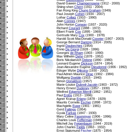
David Gawen
Champernowne
(1912 - 2000)
Shiing-shen
Chern
(1911 - 2004)
Fan Rong King
Chung Graham
(1949)
Paul Joseph
Cohen
(1934 - 2007)
Lothar
Collatz
(1910 - 1990)
Alain
Connes
(1947)
John Horton
Conway
(1937 - 2020)
Richard
Courant
(1888 - 1972)
Elbert Frank
Cox
(1895 - 1969)
Gertrude Mary
Cox
(1900 - 1978)
Harold Scott MacDonald
Coxeter
(1907 - 2003)
George Bernard
Dantzig
(1914 - 2005)
Ingrid
Daubechies
(1954)
Ennio
De Giorgi
(1928 - 1996)
Georges
de Rham
(1903 - 1990)
Max Wilhelm
Dehn
(1878 - 1952)
Boris Nikolaevich
Delone
(1890 - 1980)
Leonard Eugene
Dickson
(1874 - 1954)
Jean Alexandre Eugène
Dieudonné
(1906 - 1992)
Edsger Wybe
Dijkstra
(1930 - 2002)
Paul Adrien Maurice
Dirac
(1902 - 1984)
Wolfgang
Doeblin
(1915 - 1940)
Simon
Donaldson
(1957)
Marie-Louise
Dubreil-Jacotin
(1903 - 1972)
Henry Ernest
Dudeney
(1857 - 1930)
Winifred
Edgerton Merrill
(1862 - 1951)
Paul
Erdös
(1913 - 1996)
Agner Krarup
Erlang
(1878 - 1929)
Maurits Cornelis
Escher
(1898 - 1972)
Machgielis
Euwe
(1901 - 1981)
Gerd
Faltings
(1954)
Gyula
Farkas
(1847 - 1930)
Mary Celine
Fasenmyer
(1906 - 1996)
Charles Louis
Fefferman
(1949)
Mitchell Jay
Feigenbaum
(1944 - 2019)
John Charles
Fields
(1863 - 1932)
Ernst Sigismund
Fischer
(1875 - 1954)