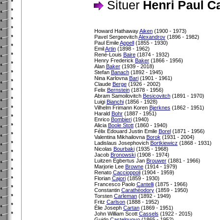
Situer
Henri Paul C
Howard Hathaway
Aiken
(1900 - 1973)
Pavel Sergeevitch
Alexandrov
(1896 - 1982)
Paul Emile
Appell
(1855 - 1930)
Emil
Artin
(1898 - 1962)
René-Louis
Baire
(1874 - 1932)
Henry Frederick
Baker
(1866 - 1956)
Alan
Baker
(1939 - 2018)
Stefan
Banach
(1892 - 1945)
Nina Karlovna
Bari
(1901 - 1961)
Claude
Berge
(1926 - 2002)
Felix
Bernstein
(1878 - 1956)
Abram Samoilovitch
Besicovitch
(1891 - 1970)
Luigi
Bianchi
(1856 - 1928)
Vilhelm Frimann Koren
Bjerknes
(1862 - 1951)
Harald
Bohr
(1887 - 1951)
Enrico
Bombieri
(1940)
Alicia
Boole Stott
(1860 - 1940)
Félix Edouard Justin Emile
Borel
(1871 - 1956)
Valentina Mikhailovna
Borok
(1931 - 2004)
Ladislaus Josephovich
Bortkiewicz
(1868 - 1931)
Nicolas
Bourbaki
(1935 - 1968)
Jacob
Bronowski
(1908 - 1974)
Luitzen Egbertus Jan
Brouwer
(1881 - 1966)
Marjorie Lee
Browne
(1914 - 1979)
Renato
Caccioppoli
(1904 - 1959)
Florian
Cajori
(1859 - 1930)
Francesco Paolo
Cantelli
(1875 - 1966)
Constantin
Carathéodory
(1859 - 1950)
Torsten
Carleman
(1892 - 1949)
Fritz
Carlson
(1888 - 1952)
Élie Joseph
Cartan
(1869 - 1951)
John William Scott
Cassels
(1922 - 2015)
Guido
Castelnuovo
(1865 - 1952)