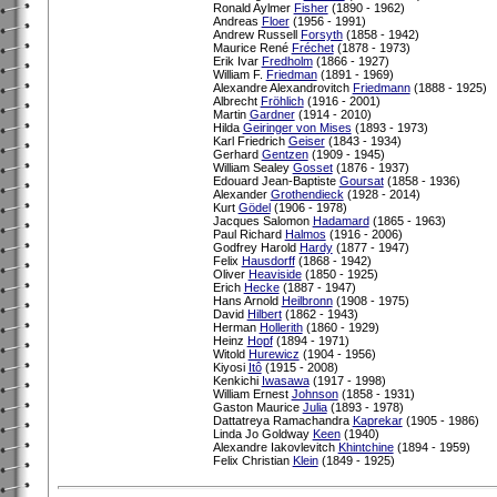
Ronald Aylmer
Fisher
(1890 - 1962)
Andreas
Floer
(1956 - 1991)
Andrew Russell
Forsyth
(1858 - 1942)
Maurice René
Fréchet
(1878 - 1973)
Erik Ivar
Fredholm
(1866 - 1927)
William F.
Friedman
(1891 - 1969)
Alexandre Alexandrovitch
Friedmann
(1888 - 1925)
Albrecht
Fröhlich
(1916 - 2001)
Martin
Gardner
(1914 - 2010)
Hilda
Geiringer von Mises
(1893 - 1973)
Karl Friedrich
Geiser
(1843 - 1934)
Gerhard
Gentzen
(1909 - 1945)
William Sealey
Gosset
(1876 - 1937)
Edouard Jean-Baptiste
Goursat
(1858 - 1936)
Alexander
Grothendieck
(1928 - 2014)
Kurt
Gödel
(1906 - 1978)
Jacques Salomon
Hadamard
(1865 - 1963)
Paul Richard
Halmos
(1916 - 2006)
Godfrey Harold
Hardy
(1877 - 1947)
Felix
Hausdorff
(1868 - 1942)
Oliver
Heaviside
(1850 - 1925)
Erich
Hecke
(1887 - 1947)
Hans Arnold
Heilbronn
(1908 - 1975)
David
Hilbert
(1862 - 1943)
Herman
Hollerith
(1860 - 1929)
Heinz
Hopf
(1894 - 1971)
Witold
Hurewicz
(1904 - 1956)
Kiyosi
Itô
(1915 - 2008)
Kenkichi
Iwasawa
(1917 - 1998)
William Ernest
Johnson
(1858 - 1931)
Gaston Maurice
Julia
(1893 - 1978)
Dattatreya Ramachandra
Kaprekar
(1905 - 1986)
Linda Jo Goldway
Keen
(1940)
Alexandre Iakovlevitch
Khintchine
(1894 - 1959)
Felix Christian
Klein
(1849 - 1925)