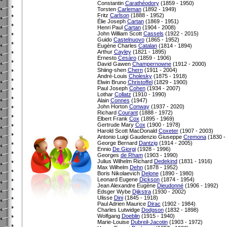
Constantin
Carathéodory
(1859 - 1950)
Torsten
Carleman
(1892 - 1949)
Fritz
Carlson
(1888 - 1952)
Élie Joseph
Cartan
(1869 - 1951)
Henri Paul
Cartan
(1904 - 2008)
John William Scott
Cassels
(1922 - 2015)
Guido
Castelnuovo
(1865 - 1952)
Eugène Charles
Catalan
(1814 - 1894)
Arthur
Cayley
(1821 - 1895)
Ernesto
Cesàro
(1859 - 1906)
David Gawen
Champernowne
(1912 - 2000)
Shiing-shen
Chern
(1911 - 2004)
André-Louis
Cholesky
(1875 - 1918)
Elwin Bruno
Christoffel
(1829 - 1900)
Paul Joseph
Cohen
(1934 - 2007)
Lothar
Collatz
(1910 - 1990)
Alain
Connes
(1947)
John Horton
Conway
(1937 - 2020)
Richard
Courant
(1888 - 1972)
Elbert Frank
Cox
(1895 - 1969)
Gertrude Mary
Cox
(1900 - 1978)
Harold Scott MacDonald
Coxeter
(1907 - 2003)
Antonio Luigi Gaudenzio Giuseppe
Cremona
(1830 -
George Bernard
Dantzig
(1914 - 2005)
Ennio
De Giorgi
(1928 - 1996)
Georges
de Rham
(1903 - 1990)
Julius Wilhelm Richard
Dedekind
(1831 - 1916)
Max Wilhelm
Dehn
(1878 - 1952)
Boris Nikolaevich
Delone
(1890 - 1980)
Leonard Eugene
Dickson
(1874 - 1954)
Jean Alexandre Eugène
Dieudonné
(1906 - 1992)
Edsger Wybe
Dijkstra
(1930 - 2002)
Ulisse
Dini
(1845 - 1918)
Paul Adrien Maurice
Dirac
(1902 - 1984)
Charles Lutwidge
Dodgson
(1832 - 1898)
Wolfgang
Doeblin
(1915 - 1940)
Marie-Louise
Dubreil-Jacotin
(1903 - 1972)