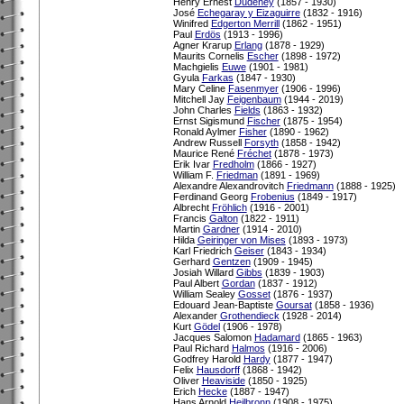
Henry Ernest
Dudeney
(1857 - 1930)
José
Echegaray y Eizaguirre
(1832 - 1916)
Winifred
Edgerton Merrill
(1862 - 1951)
Paul
Erdös
(1913 - 1996)
Agner Krarup
Erlang
(1878 - 1929)
Maurits Cornelis
Escher
(1898 - 1972)
Machgielis
Euwe
(1901 - 1981)
Gyula
Farkas
(1847 - 1930)
Mary Celine
Fasenmyer
(1906 - 1996)
Mitchell Jay
Feigenbaum
(1944 - 2019)
John Charles
Fields
(1863 - 1932)
Ernst Sigismund
Fischer
(1875 - 1954)
Ronald Aylmer
Fisher
(1890 - 1962)
Andrew Russell
Forsyth
(1858 - 1942)
Maurice René
Fréchet
(1878 - 1973)
Erik Ivar
Fredholm
(1866 - 1927)
William F.
Friedman
(1891 - 1969)
Alexandre Alexandrovitch
Friedmann
(1888 - 1925)
Ferdinand Georg
Frobenius
(1849 - 1917)
Albrecht
Fröhlich
(1916 - 2001)
Francis
Galton
(1822 - 1911)
Martin
Gardner
(1914 - 2010)
Hilda
Geiringer von Mises
(1893 - 1973)
Karl Friedrich
Geiser
(1843 - 1934)
Gerhard
Gentzen
(1909 - 1945)
Josiah Willard
Gibbs
(1839 - 1903)
Paul Albert
Gordan
(1837 - 1912)
William Sealey
Gosset
(1876 - 1937)
Edouard Jean-Baptiste
Goursat
(1858 - 1936)
Alexander
Grothendieck
(1928 - 2014)
Kurt
Gödel
(1906 - 1978)
Jacques Salomon
Hadamard
(1865 - 1963)
Paul Richard
Halmos
(1916 - 2006)
Godfrey Harold
Hardy
(1877 - 1947)
Felix
Hausdorff
(1868 - 1942)
Oliver
Heaviside
(1850 - 1925)
Erich
Hecke
(1887 - 1947)
Hans Arnold
Heilbronn
(1908 - 1975)