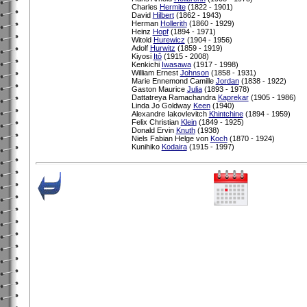
Charles
Hermite
(1822 - 1901)
David
Hilbert
(1862 - 1943)
Herman
Hollerith
(1860 - 1929)
Heinz
Hopf
(1894 - 1971)
Witold
Hurewicz
(1904 - 1956)
Adolf
Hurwitz
(1859 - 1919)
Kiyosi
Itô
(1915 - 2008)
Kenkichi
Iwasawa
(1917 - 1998)
William Ernest
Johnson
(1858 - 1931)
Marie Ennemond Camille
Jordan
(1838 - 1922)
Gaston Maurice
Julia
(1893 - 1978)
Dattatreya Ramachandra
Kaprekar
(1905 - 1986)
Linda Jo Goldway
Keen
(1940)
Alexandre Iakovlevitch
Khintchine
(1894 - 1959)
Felix Christian
Klein
(1849 - 1925)
Donald Ervin
Knuth
(1938)
Niels Fabian Helge von
Koch
(1870 - 1924)
Kunihiko
Kodaira
(1915 - 1997)