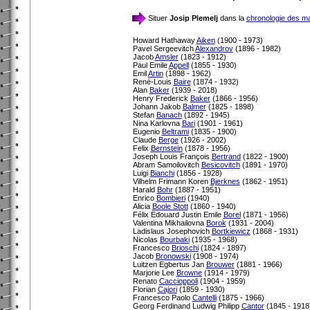
Situer
Josip Plemelj
dans la
chronologie des m
Howard Hathaway
Aiken
(1900 - 1973)
Pavel Sergeevitch
Alexandrov
(1896 - 1982)
Jacob
Amsler
(1823 - 1912)
Paul Emile
Appell
(1855 - 1930)
Emil
Artin
(1898 - 1962)
René-Louis
Baire
(1874 - 1932)
Alan
Baker
(1939 - 2018)
Henry Frederick
Baker
(1866 - 1956)
Johann Jakob
Balmer
(1825 - 1898)
Stefan
Banach
(1892 - 1945)
Nina Karlovna
Bari
(1901 - 1961)
Eugenio
Beltrami
(1835 - 1900)
Claude
Berge
(1926 - 2002)
Felix
Bernstein
(1878 - 1956)
Joseph Louis François
Bertrand
(1822 - 1900)
Abram Samoilovitch
Besicovitch
(1891 - 1970)
Luigi
Bianchi
(1856 - 1928)
Vilhelm Frimann Koren
Bjerknes
(1862 - 1951)
Harald
Bohr
(1887 - 1951)
Enrico
Bombieri
(1940)
Alicia
Boole Stott
(1860 - 1940)
Félix Edouard Justin Emile
Borel
(1871 - 1956)
Valentina Mikhailovna
Borok
(1931 - 2004)
Ladislaus Josephovich
Bortkiewicz
(1868 - 1931)
Nicolas
Bourbaki
(1935 - 1968)
Francesco
Brioschi
(1824 - 1897)
Jacob
Bronowski
(1908 - 1974)
Luitzen Egbertus Jan
Brouwer
(1881 - 1966)
Marjorie Lee
Browne
(1914 - 1979)
Renato
Caccioppoli
(1904 - 1959)
Florian
Cajori
(1859 - 1930)
Francesco Paolo
Cantelli
(1875 - 1966)
Georg Ferdinand Ludwig Philipp
Cantor
(1845 - 1918