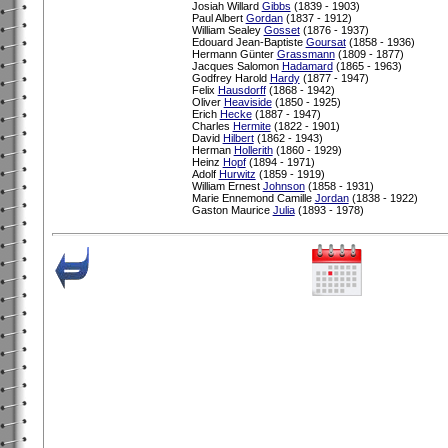
Josiah Willard
Gibbs
(1839 - 1903)
Paul Albert
Gordan
(1837 - 1912)
William Sealey
Gosset
(1876 - 1937)
Edouard Jean-Baptiste
Goursat
(1858 - 1936)
Hermann Günter
Grassmann
(1809 - 1877)
Jacques Salomon
Hadamard
(1865 - 1963)
Godfrey Harold
Hardy
(1877 - 1947)
Felix
Hausdorff
(1868 - 1942)
Oliver
Heaviside
(1850 - 1925)
Erich
Hecke
(1887 - 1947)
Charles
Hermite
(1822 - 1901)
David
Hilbert
(1862 - 1943)
Herman
Hollerith
(1860 - 1929)
Heinz
Hopf
(1894 - 1971)
Adolf
Hurwitz
(1859 - 1919)
William Ernest
Johnson
(1858 - 1931)
Marie Ennemond Camille
Jordan
(1838 - 1922)
Gaston Maurice
Julia
(1893 - 1978)