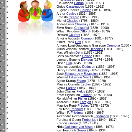
Élie Joseph
Cartan
(1869 - 1951)
Guido
Castelnuovo
(1865 - 1952)
Eugène Charles
Catalan
(1814 - 1894)
Arthur
Cayley
(1821 - 1895)
Ernesto
Cesàro
(1859 - 1906)
Michel
Chasles
(1793 - 1880)
André-Louis
Cholesky
(1875 - 1918)
Elwin Bruno
Christoffel
(1829 - 1900)
William Kingdon
Clifford
(1845 - 1879)
Richard
Courant
(1888 - 1972)
Antoine Augustin
Cournot
(1801 - 1877)
Elbert Frank
Cox
(1895 - 1969)
Antonio Luigi Gaudenzio Giuseppe
Cremona
(1830 -
Julius Wilhelm Richard
Dedekind
(1831 - 1916)
Max Wilhelm
Dehn
(1878 - 1952)
Boris Nikolaevich
Delone
(1890 - 1980)
Leonard Eugene
Dickson
(1874 - 1954)
Ulisse
Dini
(1845 - 1918)
Charles Lutwidge
Dodgson
(1832 - 1898)
Henry Ernest
Dudeney
(1857 - 1930)
José
Echegaray y Eizaguirre
(1832 - 1916)
Winifred
Edgerton Merrill
(1862 - 1951)
Agner Krarup
Erlang
(1878 - 1929)
Maurits Cornelis
Escher
(1898 - 1972)
Gyula
Farkas
(1847 - 1930)
John Charles
Fields
(1863 - 1932)
Ernst Sigismund
Fischer
(1875 - 1954)
Ronald Aylmer
Fisher
(1890 - 1962)
Andrew Russell
Forsyth
(1858 - 1942)
Maurice René
Fréchet
(1878 - 1973)
Erik Ivar
Fredholm
(1866 - 1927)
William F.
Friedman
(1891 - 1969)
Alexandre Alexandrovitch
Friedmann
(1888 - 1925)
Ferdinand Georg
Frobenius
(1849 - 1917)
Francis
Galton
(1822 - 1911)
Hilda
Geiringer von Mises
(1893 - 1973)
Karl Friedrich
Geiser
(1843 - 1934)