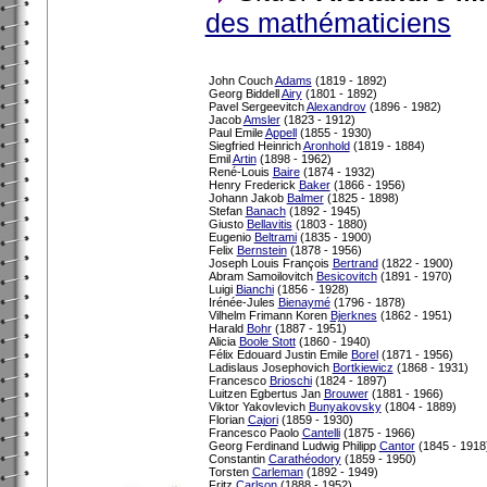
des mathématiciens
John Couch
Adams
(1819 - 1892)
Georg Biddell
Airy
(1801 - 1892)
Pavel Sergeevitch
Alexandrov
(1896 - 1982)
Jacob
Amsler
(1823 - 1912)
Paul Emile
Appell
(1855 - 1930)
Siegfried Heinrich
Aronhold
(1819 - 1884)
Emil
Artin
(1898 - 1962)
René-Louis
Baire
(1874 - 1932)
Henry Frederick
Baker
(1866 - 1956)
Johann Jakob
Balmer
(1825 - 1898)
Stefan
Banach
(1892 - 1945)
Giusto
Bellavitis
(1803 - 1880)
Eugenio
Beltrami
(1835 - 1900)
Felix
Bernstein
(1878 - 1956)
Joseph Louis François
Bertrand
(1822 - 1900)
Abram Samoilovitch
Besicovitch
(1891 - 1970)
Luigi
Bianchi
(1856 - 1928)
Irénée-Jules
Bienaymé
(1796 - 1878)
Vilhelm Frimann Koren
Bjerknes
(1862 - 1951)
Harald
Bohr
(1887 - 1951)
Alicia
Boole Stott
(1860 - 1940)
Félix Edouard Justin Emile
Borel
(1871 - 1956)
Ladislaus Josephovich
Bortkiewicz
(1868 - 1931)
Francesco
Brioschi
(1824 - 1897)
Luitzen Egbertus Jan
Brouwer
(1881 - 1966)
Viktor Yakovlevich
Bunyakovsky
(1804 - 1889)
Florian
Cajori
(1859 - 1930)
Francesco Paolo
Cantelli
(1875 - 1966)
Georg Ferdinand Ludwig Philipp
Cantor
(1845 - 1918
Constantin
Carathéodory
(1859 - 1950)
Torsten
Carleman
(1892 - 1949)
Fritz
Carlson
(1888 - 1952)