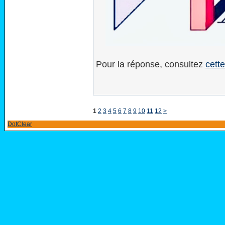
Pour la réponse, consultez
cett
1
2
3
4
5
6
7
8
9
10
11
12
>
DotClear