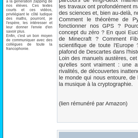
parcours de vingt-deux mathém
à la génération zapping de
nos élèves. Ces textes
les travaux ont profondément ma
courts et ces vidéos,
des sciences et, bien au-delà, n
privilégiant le côté ludique
des maths, pourront, je
Comment le théorème de Pyth
l'espère, les intéresser et
fonctionner nos GPS ? Pourqu
leur donner l'envie d'en
savoir plus.
concept du zéro ? En quoi Euclid
Enfin, c'est un bon moyen
de Minecraft ? Comment Fibo
de communiquer avec des
collègues de toute la
scientifique de toute l'Europe
francophonie.
plafond de Descartes dans l'his
Loin des manuels austères, cet
qu'elles sont vraiment : une 
rivalités, de découvertes inatt
le monde qui nous entoure, de l'ar
la musique à la cryptographie.
(lien rémunéré par Amazon)