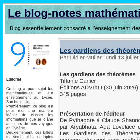
Le blog-notes mathémat
Les gardiens des théorè
Par Didier Müller, lundi 13 juill
Les gardiens des théorèmes
Editorial
Tiffanie Carlier
Éditions ADVIXO (30 juin 2026)
Ce blog a pour sujet les
mathématiques et leur
345 pages
enseignement au Lycée.
Son but est triple.
Premièrement, ce blog est
pour moi une manière
Présentation de l'éditeur
idéale de classer les
informations que je glâne
De Pythagore à Claude Shanno
au cours de mes voyages
par Aryabhata, Ada Lovelace e
en Cybérie.
Deuxièmement, ces billets
Les Gardiens des Théorème
me semblent bien adaptés