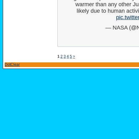
warmer than any other Ju
likely due to human activi
pic.twit
— NASA (@
1
2
3
4
5
>
DotClear