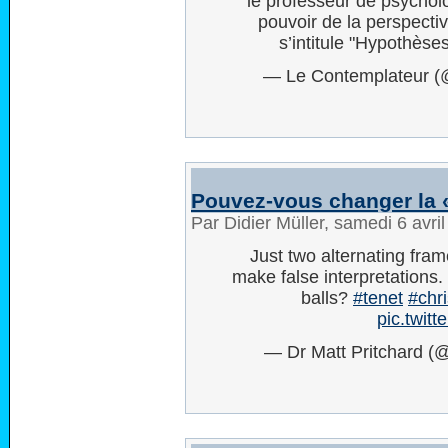
le professeur de psycho
pouvoir de la perspective
s’intitule "Hypothèse
— Le Contemplateur 
Pouvez-vous changer la «
Par Didier Müller, samedi 6 avri
Just two alternating fra
make false interpretations.
balls?
#tenet
#chr
pic.twit
— Dr Matt Pritchard 