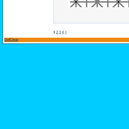
1
2
3
4
>
DotClear