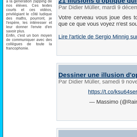
21 illusions d'optique qui
à la génération zapping de
nos élèves. Ces textes
Par Didier Müller, mardi 9 déc
courts et ces vidéos,
privilégiant le côté ludique
Votre cerveau vous joue des t
des maths, pourront, je
l'espère, les intéresser et
que ce que vous voyez n'est sou
leur donner l'envie d'en
savoir plus.
Enfin, c'est un bon moyen
Lire l'article de Sergio Minnig s
de communiquer avec des
collègues de toute la
francophonie.
Dessiner une illusion d'o
Par Didier Müller, samedi 9 no
https://t.co/ksu64se
— Massimo (@Rai