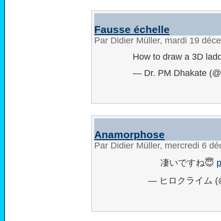
Fausse échelle
Par Didier Müller, mardi 19 dé
How to draw a 3D lad
— Dr. PM Dhakate (@
Anamorphose
Par Didier Müller, mercredi 6 
凄いですね😇
p
— ヒロクライム (@t