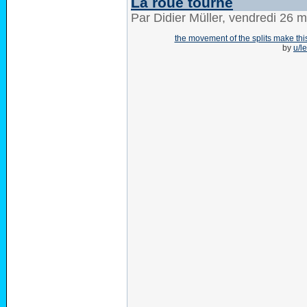
La roue tourne
Par Didier Müller, vendredi 26 
the movement of the splits make this
by
u/l