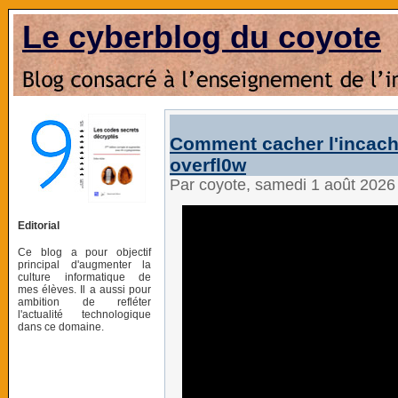
Le cyberblog du coyote
Comment cacher l'incacha
overfl0w
Par coyote, samedi 1 août 2026
Editorial
Ce blog a pour objectif
principal d'augmenter la
culture informatique de
mes élèves. Il a aussi pour
ambition de refléter
l'actualité technologique
dans ce domaine.