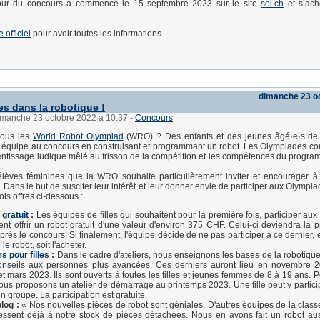
our du concours a commencé le 15 septembre 2023 sur le site
soi.ch
et s’ach
e officiel
pour avoir toutes les informations.
dimanche 23 o
les dans la robotique !
dimanche 23 octobre 2022 à 10:37
-
Concours
vous les
World Robot Olympiad
(WRO) ? Des enfants et des jeunes âgé·e·s de
n équipe au concours en construisant et programmant un robot. Les Olympiades co
rentissage ludique mêlé au frisson de la compétition et les compétences du progra
lèves féminines que la WRO souhaite particulièrement inviter et encourager à 
. Dans le but de susciter leur intérêt et leur donner envie de participer aux Olymp
ois offres ci-dessous :
gratuit
:
Les équipes de filles qui souhaitent pour la première fois, participer au
ent offrir un robot gratuit d'une valeur d'environ 375 CHF. Celui-ci deviendra la p
 après le concours. Si finalement, l'équipe décide de ne pas participer à ce dernier, e
le robot, soit l'acheter.
rs pour filles
:
Dans le cadre d'ateliers, nous enseignons les bases de la robotiqu
onseils aux personnes plus avancées. Ces derniers auront lieu en novembre 20
t mars 2023. Ils sont ouverts à toutes les filles et jeunes femmes de 8 à 19 ans. P
ous proposons un atelier de démarrage au printemps 2023. Une fille peut y partici
n groupe. La participation est gratuite.
blog :
« Nos nouvelles pièces de robot sont géniales. D'autres équipes de la class
ressent déjà à notre stock de pièces détachées. Nous en avons fait un robot aus