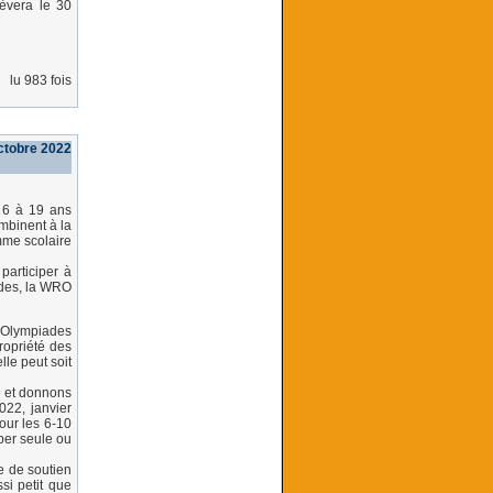
èvera le 30
lu 983 fois
ctobre 2022
 6 à 19 ans
mbinent à la
mme scolaire
participer à
iades, la WRO
x Olympiades
ropriété des
lle peut soit
e et donnons
22, janvier
our les 6-10
per seule ou
e de soutien
si petit que