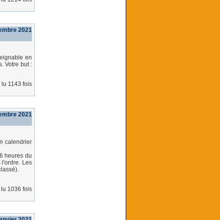
embre 2021
teignable en
 Votre but :
lu 1143 fois
embre 2021
n calendrier
(6 heures du
l'ordre. Les
classé).
lu 1036 fois
janvier 2021