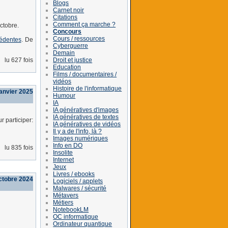
Blogs
Carnet noir
Citations
Comment ça marche ?
ctobre.
Concours
Cours / ressources
cédentes
. De
Cyberguerre
Demain
Droit et justice
lu 627 fois
Education
Films / documentaires /
vidéos
Histoire de l'informatique
janvier 2025
Humour
IA
IA génératives d'images
IA génératives de textes
r participer:
IA génératives de vidéos
Il y a de l'info, là ?
Images numériques
Info en DO
lu 835 fois
Insolite
Internet
Jeux
Livres / ebooks
ctobre 2024
Logiciels / applets
Malwares / sécurité
Métavers
Métiers
NotebookLM
OC informatique
Ordinateur quantique