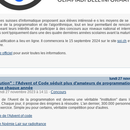
es suisses d'informatique proposent aux élèves intéressé·e·s les moyens de se
ge de la programmation et de l'algorithmique, tout en leur permettant de rencont
eant leurs intérêts et de participer à des concours aux niveaux national et intern
·s sont typiquement dans une des quatre dernières années scolaires avant la maturi
alification a lieu en ligne. Il commencera le 15 septembre 2024 sur le site
soi.ch
e
re.
e officiel
pour avoir toutes les informations.
lundi 27 no
tution" : l'Advent of Code séduit plus d'amateurs de programmati
que chaque année
lundi 27 novembre 2023 à 14:11
-
Concours
r de l'Avent de la programmation est devenu une véritable "institution" dans 
e. Chaque jour, il propose des énigmes à résoudre. L'an dernier, 300.000 personne
ercice. Simple jeu pour certains, véritable compétition pour d'autres.
ite de l'Advent of code
 de Noémie Lair sur radiofrance