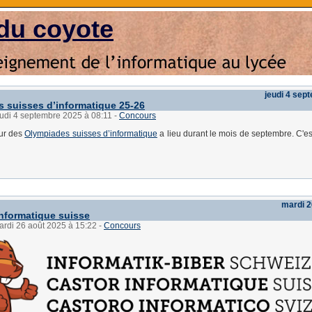
du coyote
jeudi 4 sep
 suisses d’informatique 25-26
eudi 4 septembre 2025 à 08:11
-
Concours
our des
Olympiades suisses d’informatique
a lieu durant le mois de septembre. C'e
mardi 2
informatique suisse
ardi 26 août 2025 à 15:22
-
Concours