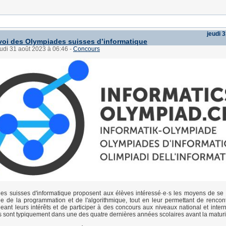
jeudi 
oi des Olympiades suisses d’informatique
eudi 31 août 2023 à 06:46
-
Concours
es suisses d'informatique proposent aux élèves intéressé·e·s les moyens de se
ge de la programmation et de l'algorithmique, tout en leur permettant de rencont
eant leurs intérêts et de participer à des concours aux niveaux national et intern
·s sont typiquement dans une des quatre dernières années scolaires avant la maturi