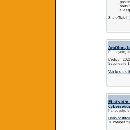
possib
nous p
filles
Site officiel :
ArcObot, l
Par coyote, m
L'édition 2022
Secondaire 1 e
Voir le site off
Et si votre
cybersécur
Par coyote, j
Dans ce thre
10 compétitif 