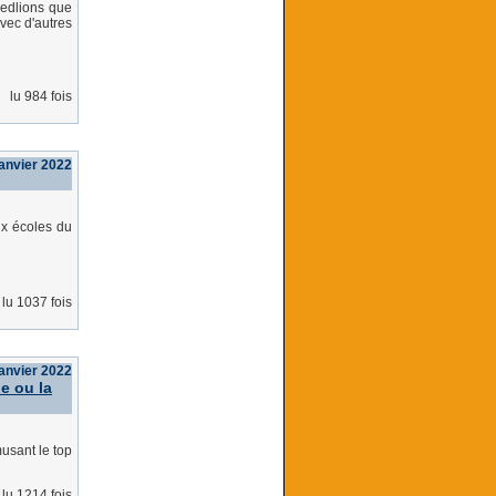
Redlions que
vec d'autres
lu 984 fois
janvier 2022
ux écoles du
lu 1037 fois
janvier 2022
ue ou la
musant le top
lu 1214 fois