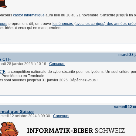
concours
castor informatique
aura lieu du 10 au 21 novembre. S'inscrire jusqu'à fin o
cours
proprement dit, on trouve
les énoncés (avec les corrigés) des années pré
es idées à ceux qui en manqueraient.
mardi 28 
a CTF
ardi 28 janvier 2025 à 10:16
-
Concours
CTF
, la compétition nationale de cybersécurité pour les lycéens. Un seul critère pou
n Première ou en Terminale.
ons sont ouvertes jusqu'au 31 janvier 2025. Dépêchez-vous !
samedi 12 o
ormatique Suisse
samedi 12 octobre 2024 à 09:30
-
Concours