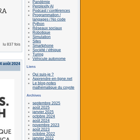
Pandémie
Perplexity AI
Podcast / conférences
Programmation /
langages / No code
Python
Réseaux sociaux
Robotique
Simulation
Sites
lu 837 fois
Smartphone
Société / éthique
Turing
Véhicule autonome
4 août 2024
Liens
Qui suis-je ?
Apprendre-en-ligne.net
Le blog-notes
mathématique du coyote
Archives
septembre 2025
août 2025
janvier 2025
octobre 2024
août 2024
novembre 2023
août 2023
octobre 2022
janvier 2022