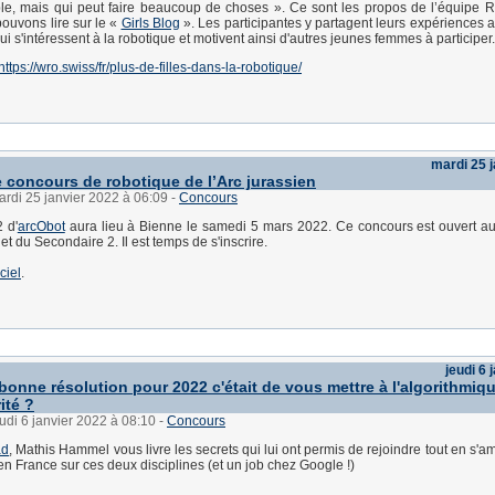
le, mais qui peut faire beaucoup de choses ». Ce sont les propos de l’équipe 
ouvons lire sur le «
Girls Blog
». Les participantes y partagent leurs expériences a
 qui s'intéressent à la robotique et motivent ainsi d'autres jeunes femmes à participer.
https://wro.swiss/fr/plus-de-filles-dans-la-robotique/
mardi 25 
e concours de robotique de l’Arc jurassien
ardi 25 janvier 2022 à 06:09
-
Concours
 d'
arcObot
aura lieu à Bienne le samedi 5 mars 2022. Ce concours est ouvert a
t du Secondaire 2. Il est temps de s'inscrire.
iciel
.
jeudi 6 
 bonne résolution pour 2022 c'était de vous mettre à l'algorithmiq
ité ?
eudi 6 janvier 2022 à 08:10
-
Concours
ad
, Mathis Hammel vous livre les secrets qui lui ont permis de rejoindre tout en s'a
en France sur ces deux disciplines (et un job chez Google !)