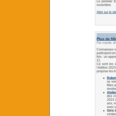
Le premier t
novembre.
Aller sur le sit
Plus de fil
Par coyote, 
Connaissez-
participent e
fois : un app
21.
Ce sont les é
l’édition 2023
propose les tr
Robot 
se voi
filles
rendre 
Atelie
des c
2023 e
ans, n
avec u
Girls 
s'inté