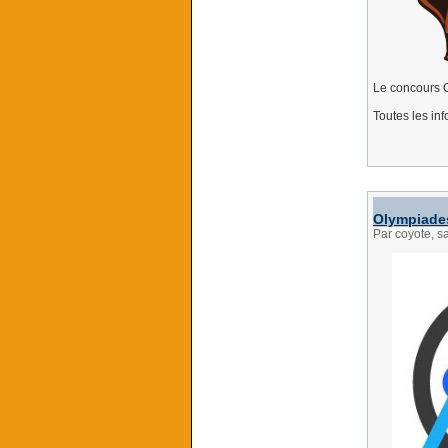
Le concours C
Toutes les inf
Olympiades
Par coyote, s