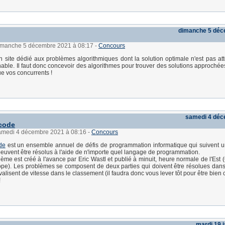
dimanche 5 déc
dimanche 5 décembre 2021 à 08:17
-
Concours
n site dédié aux problèmes algorithmiques dont la solution optimale n'est pas at
able. Il faut donc concevoir des algorithmes pour trouver des solutions approchées.
ue vos concurrents !
samedi 4 déc
code
samedi 4 décembre 2021 à 08:16
-
Concours
de
est un ensemble annuel de défis de programmation informatique qui suivent u
 peuvent être résolus à l'aide de n'importe quel langage de programmation.
me est créé à l'avance par Eric Wastl et publié à minuit, heure normale de l'Est 
pe). Les problèmes se composent de deux parties qui doivent être résolues dans 
ivalisent de vitesse dans le classement (il faudra donc vous lever tôt pour être bien 
!
mardi 19 