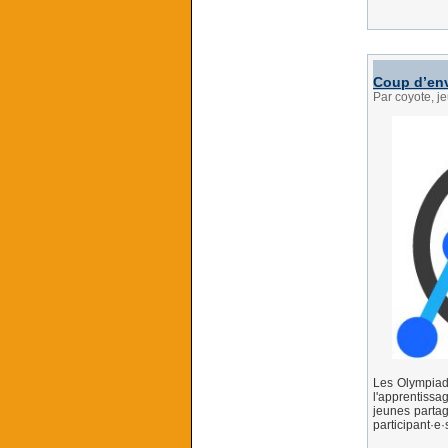
Coup d’env
Par coyote, j
Les Olympiad
l'apprentissa
jeunes partag
participant·e