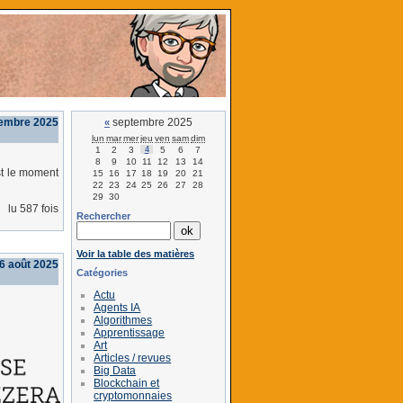
tembre 2025
septembre 2025
«
lun
mar
mer
jeu
ven
sam
dim
1
2
3
4
5
6
7
8
9
10
11
12
13
14
st le moment
15
16
17
18
19
20
21
22
23
24
25
26
27
28
29
30
lu 587 fois
Rechercher
Voir la table des matières
6 août 2025
Catégories
Actu
Agents IA
Algorithmes
Apprentissage
Art
Articles / revues
Big Data
Blockchain et
cryptomonnaies