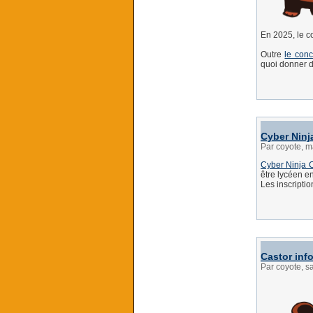
En 2025, le 
Outre
le con
quoi donner d
Cyber Ninj
Par coyote, m
Cyber Ninja 
être lycéen e
Les inscripti
Castor inf
Par coyote, 