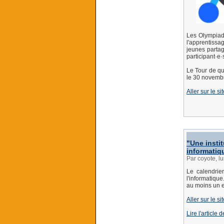
Les Olympiad
l'apprentissa
jeunes partag
participant·e
Le Tour de qu
le 30 novemb
Aller sur le sit
"Une insti
informati
Par coyote, 
Le calendrie
l'informatiqu
au moins un ex
Aller sur le s
Lire l'article