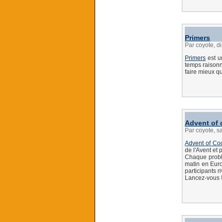
Primers
Par coyote, 
Primers
est u
temps raisonn
faire mieux q
Advent of 
Par coyote, 
Advent of Co
de l'Avent et
Chaque problè
matin en Euro
participants r
Lancez-vous 