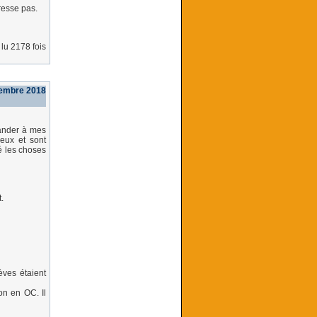
resse pas.
lu 2178 fois
embre 2018
mander à mes
eux et sont
é les choses
.
èves étaient
on en OC. Il