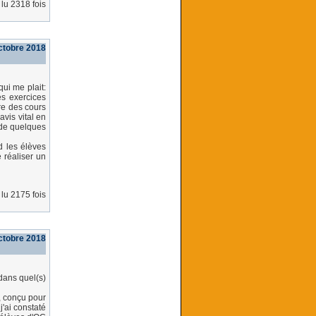
lu 2318 fois
ctobre 2018
qui me plait:
es exercices
ire des cours
avis vital en
 de quelques
d les élèves
e réaliser un
lu 2175 fois
ctobre 2018
dans quel(s)
e, conçu pour
j'ai constaté