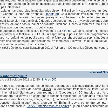
 élèves, pourtant à vocation scientifique, avaient beaucoup de mal. Même certains
(peu heureusement) étaient en délicatesse avec la programmation. D'où mes crain
i pas intéressés.
n avis, un langage plus immédiat, plus visuel. J'ai utilisé il y a quelques année
r Corinne Queme qui s'appelait
Robotprog
. Cela marchait très bien, avec tous
stait sur le carreau. Je devais presque les chasser de la salle pendant 
nt, la version n'a pas évolué depuis quelques années et il y avait quelques bugs
ment visuel, donc pas de souci de syntaxe. D'où son succès, à mon avis. Mais il éta
tiliser que pour déplacer un robot à l'écran.
angage de cet acabit, mais plus polyvalent: c'est
Scratch
. Certains me diront: "Mais c
 répondrai que tant mieux. Il FAUT un esprit ludique pour initier à la programmati
arence enfantine, on peut quand même faire des choses assez sophistiquées a
ste des centaines (oui des centaines) d'exemples sur le web. De plus, on trouve d
sous forme de vidéo. Une mine d'or!
 c'est décidé, ce sera Scratch en DO, et Python en OC pour les élèves qui voudron
mercredi 3 o
en informatique ?
ercredi 3 octobre 2018 à 11:40
-
Info en DO
n (que se posent surtout les collègues des autres disciplines d'ailleurs). A la 
emandait aux élèves de savoir
utiliser
un ordinateur: traitement de texte, tableu
 Internet (qui était encore peu répandu à l'époque), etc. 20 ans plus tard le
demandera aux élèves de
comprendre
comment fonctionne un ordinateur, mais au
ormation (nombres, texte, image, son, ...), comment fonctionne un réseau, etc. Il
"pensée algorithmique", puis programmer. Enfin, il devra se rendre compte
e dans notre société.
La SSIE précise tous ces points
et je suis dans l'ensemble d