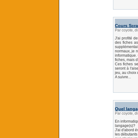
Cours Scra
Par coyote, 
J'ai profité
des fiches as
supplémentair
normaux, je n'
informatique.
fiches, mais d
Ces fiches se
seront à l'ais
jeu, au choix 
A suivre...
Quel lang
Par coyote, 
En informatiq
langage(s)?
J'ai d'abord 
les débutants 