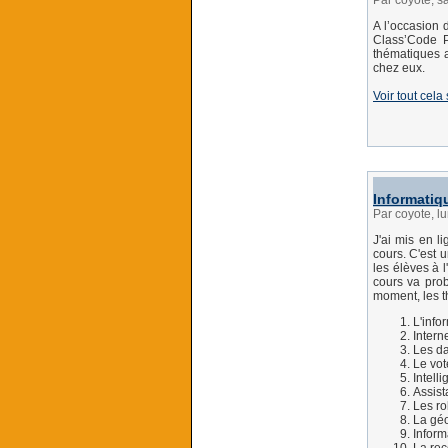
Par coyote, s
A l’occasion 
Class’Code P
thématiques a
chez eux.
Voir tout cela
Informatiq
Par coyote, l
J'ai mis en 
cours. C'est u
les élèves à l
cours va prob
moment, les th
L'info
Intern
Les d
Le vot
Intelli
Assist
Les ro
La géo
Inform