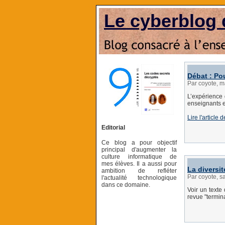
Le cyberblog 
Débat : Po
Par coyote, m
L’expérience 
enseignants e
Lire l'article
Editorial
Ce blog a pour objectif
principal d'augmenter la
culture informatique de
mes élèves. Il a aussi pour
La diversit
ambition de refléter
Par coyote, s
l'actualité technologique
dans ce domaine.
Voir un texte
revue "termina