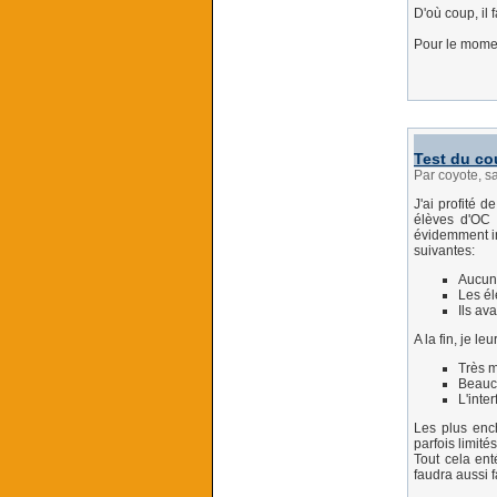
D'où coup, il
Pour le momen
Test du co
Par coyote, 
J'ai profité 
élèves d'OC
évidemment in
suivantes:
Aucun 
Les él
Ils av
A la fin, je l
Très m
Beauco
L'inte
Les plus ench
parfois limité
Tout cela ent
faudra aussi f