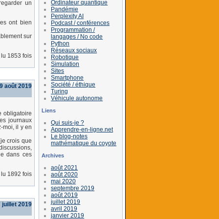
Ordinateur quantique
regarder un
Pandémie
Perplexity AI
es ont bien
Podcast / conférences
Programmation /
bablement sur
langages / No code
Python
Réseaux sociaux
lu 1853 fois
Robotique
Simulation
Sites
Smartphone
Société / éthique
29 août 2019
Turing
Véhicule autonome
Liens
 obligatoire
les journaux
Qui suis-je ?
-moi, il y en
Apprendre-en-ligne.net
Le blog-notes
je crois que
mathématique du coyote
discussions,
ne dans ces
Archives
août 2021
lu 1892 fois
août 2020
mai 2020
septembre 2019
août 2019
juillet 2019
juillet 2019
avril 2019
janvier 2019