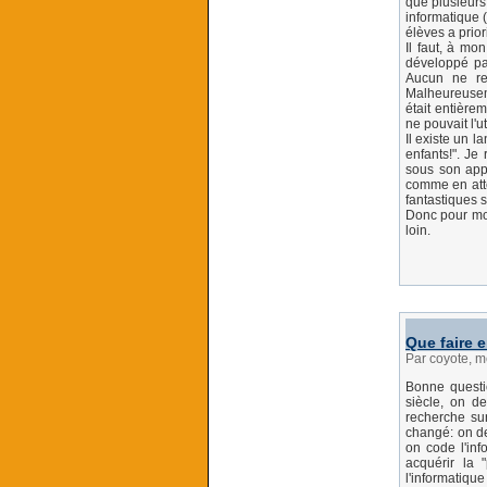
que plusieurs
informatique 
élèves a prior
Il faut, à mo
développé pa
Aucun ne re
Malheureuseme
était entière
ne pouvait l'u
Il existe un l
enfants!". Je
sous son app
comme en atte
fantastiques 
Donc pour moi
loin.
Que faire 
Par coyote, m
Bonne questio
siècle, on d
recherche sur
changé: on 
on code l'inf
acquérir la 
l'informatiqu