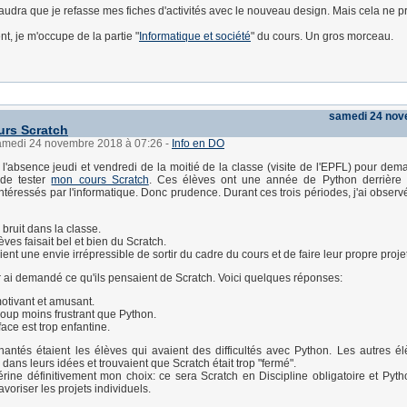
 faudra que je refasse mes fiches d'activités avec le nouveau design. Mais cela ne p
t, je m'occupe de la partie "
Informatique et société
" du cours. Un gros morceau.
samedi 24 nov
urs Scratch
samedi 24 novembre 2018 à 07:26
-
Info en DO
de l'absence jeudi et vendredi de la moitié de la classe (visite de l'EPFL) pour de
 de tester
mon cours Scratch
. Ces élèves ont une année de Python derrière 
téressés par l'informatique. Donc prudence. Durant ces trois périodes, j'ai observ
bruit dans la classe.
èves faisait bel et bien du Scratch.
aient une envie irrépressible de sortir du cadre du cours et de faire leur propre projet
eur ai demandé ce qu'ils pensaient de Scratch. Voici quelques réponses:
otivant et amusant.
up moins frustrant que Python.
rface est trop enfantine.
antés étaient les élèves qui avaient des difficultés avec Python. Les autres él
s dans leurs idées et trouvaient que Scratch était trop "fermé".
érine définitivement mon choix: ce sera Scratch en Discipline obligatoire et Pyth
avoriser les projets individuels.