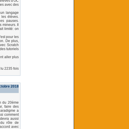
 élèves d'OC
tes avec des
s un langage
 les élèves.
les pauses.
 mineurs. Il
it limité: on
'est pour les
on. De plus,
vec Scratch
es tutoriels
t aller plus
lu 2235 fois
ctobre 2018
fin du 20ème
r, faire des
 paradigme a
ssi comment
 devra aussi
 du rôle de
'accord avec