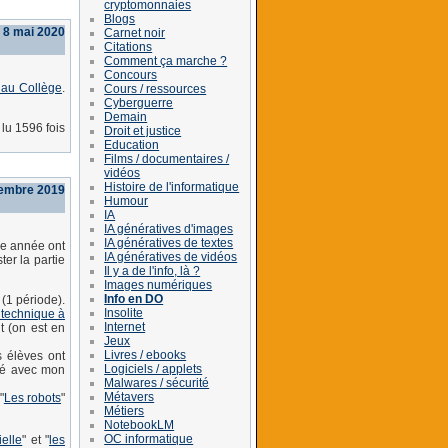
cryptomonnaies
Blogs
 8 mai 2020
Carnet noir
Citations
Comment ça marche ?
Concours
 au Collège
.
Cours / ressources
Cyberguerre
Demain
lu 1596 fois
Droit et justice
Education
Films / documentaires /
vidéos
Histoire de l'informatique
embre 2019
Humour
IA
IA génératives d'images
IA génératives de textes
re année ont
IA génératives de vidéos
ter la partie
Il y a de l'info, là ?
Images numériques
Info en DO
(1 période).
Insolite
n technique à
Internet
t (on est en
Jeux
Livres / ebooks
s élèves ont
Logiciels / applets
îné avec mon
Malwares / sécurité
Métavers
"
Les robots
"
Métiers
NotebookLM
OC informatique
ielle
" et "
les