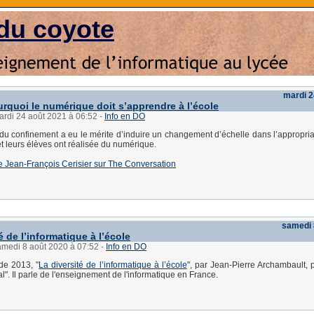
du coyote
mardi 2
urquoi le numérique doit s’apprendre à l’école
ardi 24 août 2021 à 06:52
-
Info en DO
du confinement a eu le mérite d’induire un changement d’échelle dans l’appropria
t leurs élèves ont réalisée du numérique.
 de Jean-François Cerisier sur The Conversation
samedi 
é de l’informatique à l’école
amedi 8 août 2020 à 07:52
-
Info en DO
 de 2013, "
La diversité de l’informatique à l’école
", par Jean-Pierre Archambault, 
l". Il parle de l'enseignement de l'informatique en France.