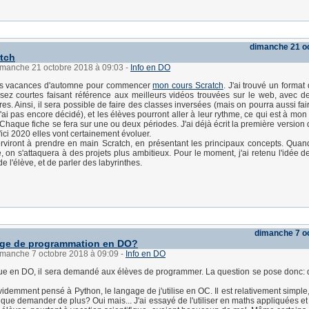
dimanche 21 o
tch
dimanche 21 octobre 2018 à 09:03
-
Info en DO
 des vacances d'automne pour commencer
mon cours Scratch
. J'ai trouvé un format 
sez courtes faisant référence aux meilleurs vidéos trouvées sur le web, avec d
es. Ainsi, il sera possible de faire des classes inversées (mais on pourra aussi fa
ai pas encore décidé), et les élèves pourront aller à leur rythme, ce qui est à mon 
 Chaque fiche se fera sur une ou deux périodes. J'ai déjà écrit la première version
'ici 2020 elles vont certainement évoluer.
rviront à prendre en main Scratch, en présentant les principaux concepts. Quan
e, on s'attaquera à des projets plus ambitieux. Pour le moment, j'ai retenu l'idée d
de l'élève, et de parler des labyrinthes.
dimanche 7 o
age de programmation en DO?
dimanche 7 octobre 2018 à 09:09
-
Info en DO
ue en DO, il sera demandé aux élèves de programmer. La question se pose donc: 
évidemment pensé à Python, le langage de j'utilise en OC. Il est relativement simpl
que demander de plus? Oui mais... J'ai essayé de l'utiliser en maths appliquées et 