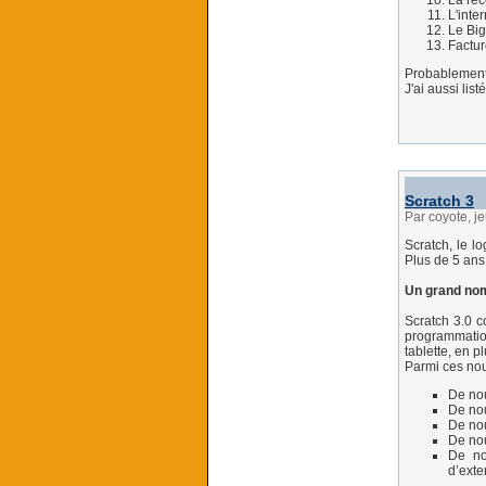
La rec
L'inte
Le Big
Factu
Probablement 
J'ai aussi lis
Scratch 3
Par coyote, j
Scratch, le l
Plus de 5 ans 
Un grand no
Scratch 3.0 c
programmation
tablette, en 
Parmi ces nou
De nou
De nou
De nou
De nou
De no
d’exte