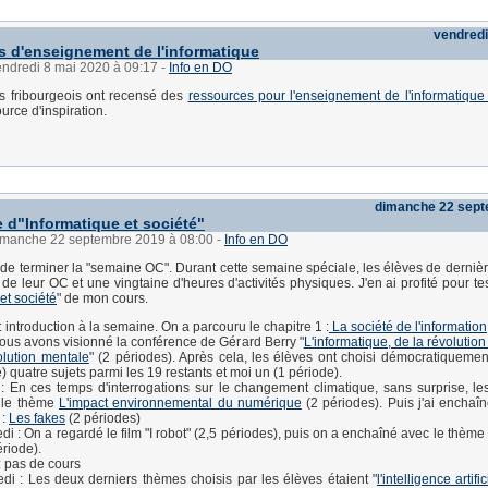
vendredi
 d'enseignement de l'informatique
endredi 8 mai 2020 à 09:17
-
Info en DO
s fribourgeois ont recensé des
ressources pour l'enseignement de l'informatique
rce d'inspiration.
dimanche 22 sept
e d"Informatique et société"
dimanche 22 septembre 2019 à 08:00
-
Info en DO
e terminer la "semaine OC". Durant cette semaine spéciale, les élèves de derniè
e leur OC et une vingtaine d'heures d'activités physiques. J'en ai profité pour tes
et société
" de mon cours.
: introduction à la semaine. On a parcouru le chapitre 1 :
La société de l'information
ous avons visionné la conférence de Gérard Berry "
L'informatique, de la révolutio
olution mentale
" (2 périodes). Après cela, les élèves ont choisi démocratiquemen
) quatre sujets parmi les 19 restants et moi un (1 période).
: En ces temps d'interrogations sur le changement climatique, sans surprise, le
i le thème
L'impact environnemental du numérique
(2 périodes). Puis j'ai encha
 :
Les fakes
(2 périodes)
di : On a regardé le film "I robot" (2,5 périodes), puis on a enchaîné avec le thème 
ériode).
: pas de cours
di : Les deux derniers thèmes choisis par les élèves étaient "
l'intelligence artific