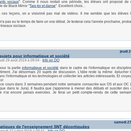
ants vocaux
". Comme il nous restait une période, les élèves ont proposé de 
e de Black Mirror "
Tais-toi et danse
". Excellent choix...
s ces leçons, on a visionné pas mal de vidéos. Il me semble que les élèves l
n'a pas eu le temps de faire un vrai débat. Je testerai cela l'année prochaine, pro
réseaux sociaux.
jeudi 
ujets pour informatique et société
eudi 29 août 2019 à 09:04
-
Info en DO
our la partie
informatique et société
dans le cadre de l'informatique en discipline
iment. J'ai désormais 20 sujets de discussion. L'idée reste la même: éplucher 
ns l'informatique et les technologies et collecter les articles intéressants. Et croyez
és!
r ce cours dans 3 semaines pendant notre semaine consacrée aux OS et aux OC (
 que dans le Jura). Il faudra que j'apprenne à mener des débats et susciter des 
e n'ai encore jamais exercées. Je ferai un petit compte-rendu de cette semai
samedi 27 
atiques de l'enseignement SNT décortiquées