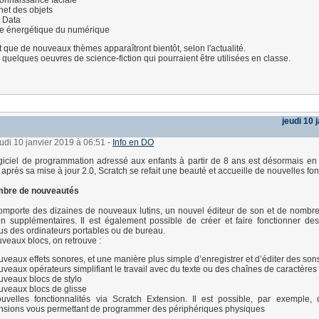
onnaissance faciale
rnet des objets
 Data
re énergétique du numérique
que de nouveaux thèmes apparaîtront bientôt, selon l'actualité.
té quelques oeuvres de science-fiction qui pourraient être utilisées en classe.
jeudi 10 
eudi 10 janvier 2019 à 06:51
-
Info en DO
ogiciel de programmation adressé aux enfants à partir de 8 ans est désormais en 
après sa mise à jour 2.0, Scratch se refait une beauté et accueille de nouvelles fon
mbre de nouveautés
omporte des dizaines de nouveaux lutins, un nouvel éditeur de son et de nombr
 supplémentaires. Il est également possible de créer et faire fonctionner des
plus des ordinateurs portables ou de bureau.
veaux blocs, on retrouve :
veaux effets sonores, et une manière plus simple d’enregistrer et d’éditer des son
veaux opérateurs simplifiant le travail avec du texte ou des chaînes de caractères
veaux blocs de stylo
veaux blocs de glisse
uvelles fonctionnalités via Scratch Extension. Il est possible, par exemple,
nsions vous permettant de programmer des périphériques physiques