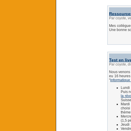
Ressources
Par coyote, v
Mes collègue
Une bonne sou
Test en liv
Par coyote, 
Nous venons d
eu 16 heures d
"
informatique 
Lundi 
Puis n
la rév
Suisse
Mardi 
chois
thème
Mercre
(1,5 p
Jeudi 
Vendre