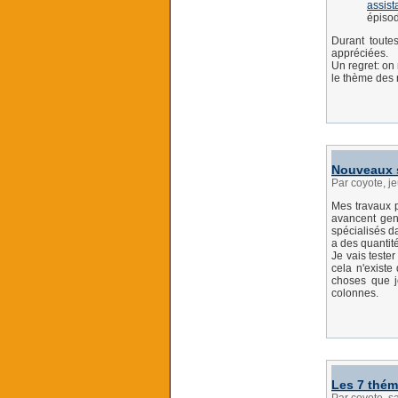
assist
épisod
Durant toute
appréciées.
Un regret: on 
le thème des 
Nouveaux s
Par coyote, j
Mes travaux p
avancent gent
spécialisés da
a des quantit
Je vais teste
cela n'existe
choses que j
colonnes.
Les 7 thém