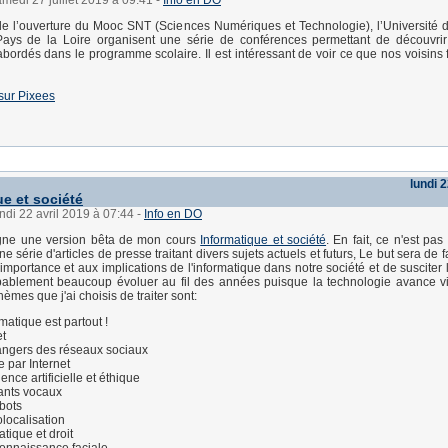
amedi 27 juillet 2019 à 09:41
-
Info en DO
de l’ouverture du Mooc SNT (Sciences Numériques et Technologie), l’Université 
ays de la Loire organisent une série de conférences permettant de découvrir
bordés dans le programme scolaire. Il est intéressant de voir ce que nos voisins f
 sur Pixees
lundi 2
ue et société
undi 22 avril 2019 à 07:44
-
Info en DO
ligne une version bêta de mon cours
Informatique et société
. En fait, ce n'est pa
ne série d'articles de presse traitant divers sujets actuels et futurs, Le but sera de fa
'importance et aux implications de l'informatique dans notre société et de susciter
ablement beaucoup évoluer au fil des années puisque la technologie avance vit
èmes que j'ai choisis de traiter sont:
rmatique est partout !
et
angers des réseaux sociaux
e par Internet
gence artificielle et éthique
ants vocaux
bots
localisation
atique et droit