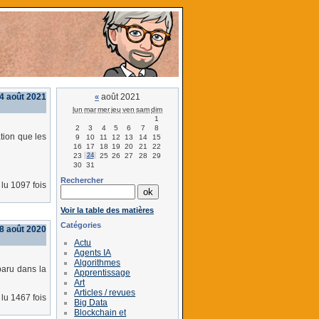
4 août 2021
août 2021
«
lun
mar
mer
jeu
ven
sam
dim
1
2
3
4
5
6
7
8
tion que les
9
10
11
12
13
14
15
16
17
18
19
20
21
22
23
24
25
26
27
28
29
30
31
Rechercher
lu 1097 fois
Voir la table des matières
Catégories
8 août 2020
Actu
Agents IA
Algorithmes
paru dans la
Apprentissage
Art
Articles / revues
lu 1467 fois
Big Data
Blockchain et