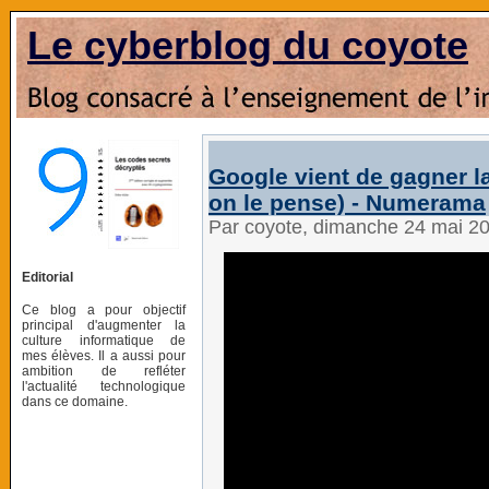
Le cyberblog du coyote
Google vient de gagner l
on le pense) - Numerama
Par coyote, dimanche 24 mai 2
Editorial
Ce blog a pour objectif
principal d'augmenter la
culture informatique de
mes élèves. Il a aussi pour
ambition de refléter
l'actualité technologique
dans ce domaine.