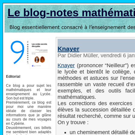
Le blog-notes mathémat
Knayer
Par Didier Müller, vendredi 6 ja
Knayer
(prononcer “Neilleur”) 
le lycée et bientôt le collège,
Editorial
méthodes et astuces sur l’ens
rassemble un vaste recueil d’ex
Ce blog a pour sujet les
mathématiques et leur
exemples, et des outils facil
enseignement au Lycée.
mathématiques.
Son but est triple.
Premièrement, ce blog est
Les corrections des exercices
pour moi une manière
élèves la succession détaillée 
idéale de classer les
informations que je glâne
résultat recherché, comme sur 
au cours de mes voyages
On y trouve :
en Cybérie.
Deuxièmement, ces billets
un cheminement détaillé de 
me semblent bien adaptés