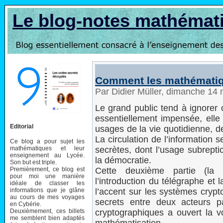
Le blog-notes mathémat
Comment les mathématique
Par Didier Müller, dimanche 14
Le grand public tend à ignorer c
essentiellement impensée, elle
Editorial
usages de la vie quotidienne, d
La circulation de l’information 
Ce blog a pour sujet les
mathématiques et leur
secrètes, dont l’usage subrepti
enseignement au Lycée.
la démocratie.
Son but est triple.
Premièrement, ce blog est
Cette deuxième partie (la
pour moi une manière
l’introduction du télégraphe et
idéale de classer les
informations que je glâne
l’accent sur les systèmes cryp
au cours de mes voyages
secrets entre deux acteurs pa
en Cybérie.
Deuxièmement, ces billets
cryptographiques a ouvert la 
me semblent bien adaptés