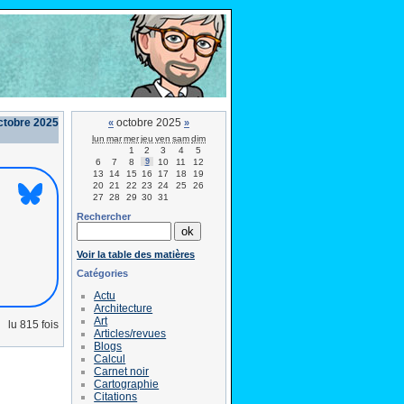
octobre 2025
octobre 2025
«
»
lun
mar
mer
jeu
ven
sam
dim
1
2
3
4
5
6
7
8
9
10
11
12
13
14
15
16
17
18
19
20
21
22
23
24
25
26
27
28
29
30
31
Rechercher
Voir la table des matières
Catégories
Actu
Architecture
Art
lu 815 fois
Articles/revues
Blogs
Calcul
Carnet noir
Cartographie
Citations