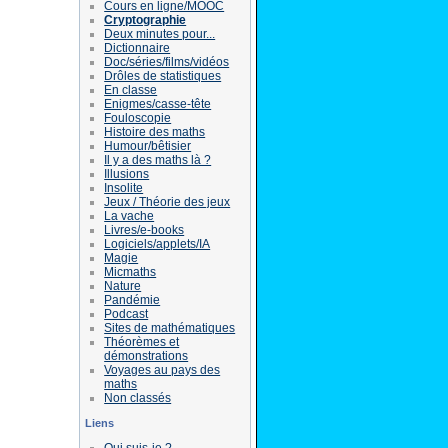
Cours en ligne/MOOC
Cryptographie
Deux minutes pour...
Dictionnaire
Doc/séries/films/vidéos
Drôles de statistiques
En classe
Enigmes/casse-tête
Fouloscopie
Histoire des maths
Humour/bêtisier
Il y a des maths là ?
Illusions
Insolite
Jeux / Théorie des jeux
La vache
Livres/e-books
Logiciels/applets/IA
Magie
Micmaths
Nature
Pandémie
Podcast
Sites de mathématiques
Théorèmes et
démonstrations
Voyages au pays des
maths
Non classés
Liens
Qui suis-je ?