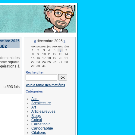
embre 2025
décembre 2025
«
»
iply
lun
mar
mer
jeu
ven
sam
dim
1
2
3
4
5
6
7
8
9
10
11
12
13
14
pidement des
15
16
17
18
19
20
21
ithme square
22
23
24
25
26
27
28
29
30
31
opérations à
Rechercher
Voir la table des matières
lu 593 fois
Catégories
Actu
Architecture
Art
Articles/revues
Blogs
Calcul
Carnet noir
Cartographie
Citations