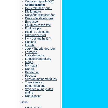
Cours en ligne/MOOC
Cryptographie
Deux minutes pour...
Dictionnaire
Doc/séries/films/vidéos
Drôles de statistiques
En classe
Enigmes/casse-tête
Fouloscopie
Histoire des maths
Humour/bêtisier
Il y a des maths là ?
Illusions
Insolite
Jeux / Théorie des jeux
La vache
Livres/e-books
Logiciels/applets/IA
Magie
Micmaths
Nature
Pandémie
Podcast
Sites de mathématiques
Théorèmes et
démonstrations
Voyages au pays des
maths
Non classés
Liens
Qui suis-je ?