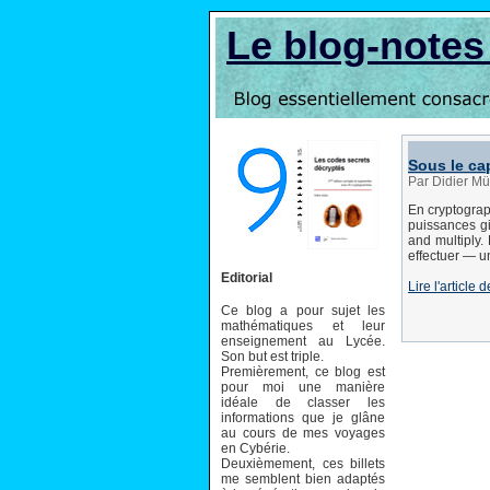
Le blog-note
Sous le ca
Par Didier M
En cryptograp
puissances gi
and multiply.
effectuer — u
Editorial
Lire l'article
Ce blog a pour sujet les
mathématiques et leur
enseignement au Lycée.
Son but est triple.
Premièrement, ce blog est
pour moi une manière
idéale de classer les
informations que je glâne
au cours de mes voyages
en Cybérie.
Deuxièmement, ces billets
me semblent bien adaptés