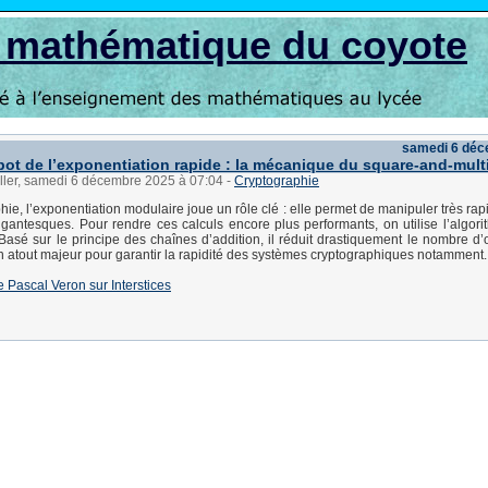
s mathématique du coyote
samedi 6 déc
pot de l’exponentiation rapide : la mécanique du square-and-mult
üller, samedi 6 décembre 2025 à 07:04
-
Cryptographie
hie, l’exponentiation modulaire joue un rôle clé : elle permet de manipuler très ra
gantesques. Pour rendre ces calculs encore plus performants, on utilise l’algor
 Basé sur le principe des chaînes d’addition, il réduit drastiquement le nombre d’
n atout majeur pour garantir la rapidité des systèmes cryptographiques notamment.
 de Pascal Veron sur Interstices