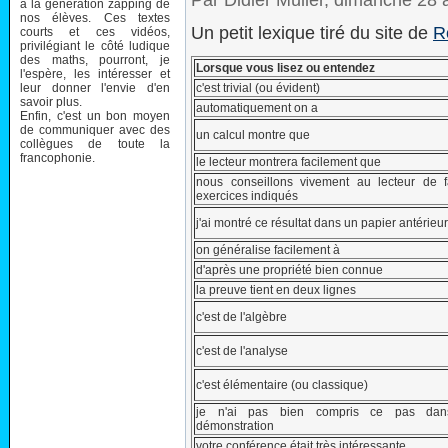
Par Didier Müller, dimanche 28
à la génération zapping de
nos élèves. Ces textes
Un petit lexique tiré du site de
R
courts et ces vidéos,
privilégiant le côté ludique
des maths, pourront, je
Lorsque vous lisez ou entendez
l'espère, les intéresser et
leur donner l'envie d'en
c'est trivial (ou évident)
savoir plus.
automatiquement on a
Enfin, c'est un bon moyen
de communiquer avec des
un calcul montre que
collègues de toute la
francophonie.
le lecteur montrera facilement que
nous conseillons vivement au lecteur de f
exercices indiqués
j'ai montré ce résultat dans un papier antérieur
on généralise facilement à
d'après une propriété bien connue
la preuve tient en deux lignes
c'est de l'algèbre
c'est de l'analyse
c'est élémentaire (ou classique)
je n'ai pas bien compris ce pas dan
démonstration
votre conférence était très intéressante