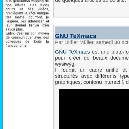
de quelques articles de ce site.
à la génération zapping de
nos élèves. Ces textes
courts et ces vidéos,
privilégiant le côté ludique
des maths, pourront, je
l'espère, les intéresser et
leur donner l'envie d'en
savoir plus.
Enfin, c'est un bon moyen
GNU TeXmacs
de communiquer avec des
collègues de toute la
Par Didier Müller, samedi 30 oc
francophonie.
GNU TeXmacs
est une plate-fo
pour créer de beaux document
wysiwyg.
Il fournit un cadre unifié et
structurés avec différents ty
graphiques, contenu interactif, d