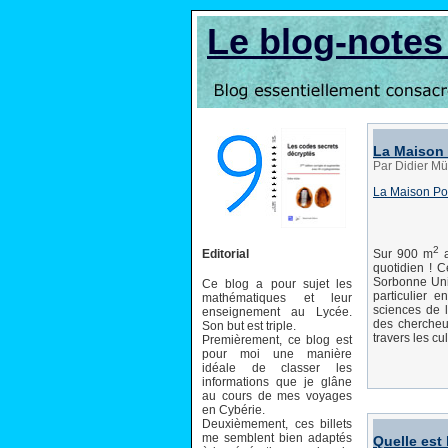
Le blog-note
La Maison 
Par Didier Mü
La Maison Po
2
Editorial
Sur 900 m
a
quotidien ! 
Sorbonne Univ
Ce blog a pour sujet les
particulier e
mathématiques et leur
sciences de 
enseignement au Lycée.
des chercheur
Son but est triple.
travers les cul
Premièrement, ce blog est
pour moi une manière
idéale de classer les
informations que je glâne
au cours de mes voyages
en Cybérie.
Deuxièmement, ces billets
me semblent bien adaptés
Quelle est