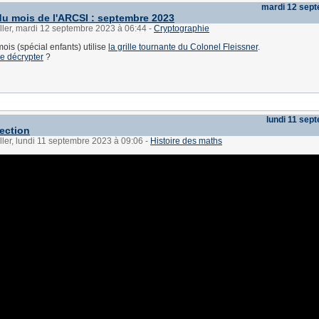
mardi 12 sep
 du mois de l'ARCSI : septembre 2023
ller, mardi 12 septembre 2023 à 06:44
-
Cryptographie
mois (spécial enfants) utilise
la grille tournante du Colonel Fleissner
.
le décrypter
?
lundi 11 sep
ection
ller, lundi 11 septembre 2023 à 09:06
-
Histoire des maths