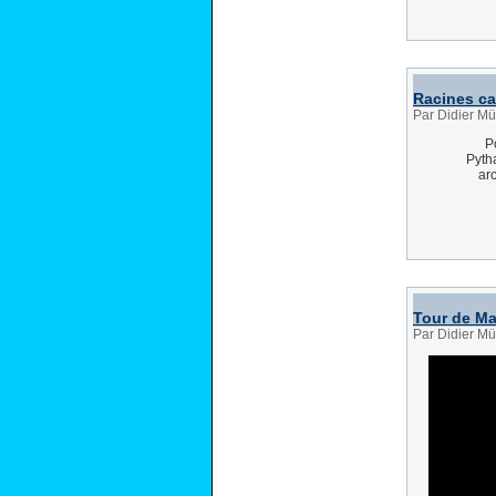
Racines ca
Par Didier Mü
P
Pytha
arc
Tour de M
Par Didier Mü