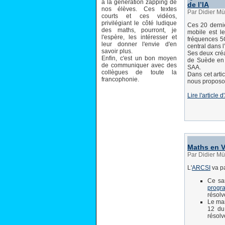
à la génération zapping de
de l’IA
nos élèves. Ces textes
Par Didier Mü
courts et ces vidéos,
privilégiant le côté ludique
Ces 20 derni
des maths, pourront, je
mobile est le
l'espère, les intéresser et
fréquences 5G
leur donner l'envie d'en
central dans l
savoir plus.
Ses deux créa
Enfin, c'est un bon moyen
de Suède en 
de communiquer avec des
SAA.
collègues de toute la
Dans cet arti
francophonie.
nous proposon
Lire l'articl
Maths en V
Par Didier Mü
L'
ARCSI
va pa
Ce sa
progr
résolv
Le mar
12 d
résolv