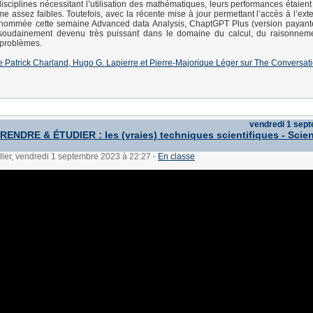
isciplines nécessitant l’utilisation des mathématiques, leurs performances étaient 
 assez faibles. Toutefois, avec la récente mise à jour permettant l’accès à l’ex
renommée cette semaine Advanced data Analysis, ChaptGPT Plus (version payante
soudainement devenu très puissant dans le domaine du calcul, du raisonneme
 problèmes.
e de Patrick Charland, Hugo G. Lapierre et Pierre-Majorique Léger sur The Conversat
vendredi 1 sep
ENDRE & ÉTUDIER : les (vraies) techniques scientifiques - Scie
ller, vendredi 1 septembre 2023 à 22:27
-
En classe