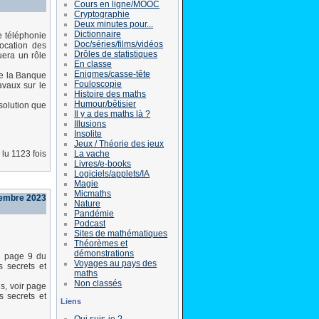
Cours en ligne/MOOC
Cryptographie
Deux minutes pour...
Dictionnaire
e téléphonie
Doc/séries/films/vidéos
location des
Drôles de statistiques
uera un rôle
En classe
Enigmes/casse-tête
de la Banque
Fouloscopie
vaux sur le
Histoire des maths
Humour/bêtisier
solution que
Il y a des maths là ?
Illusions
Insolite
Jeux / Théorie des jeux
La vache
lu 1123 fois
Livres/e-books
Logiciels/applets/IA
Magie
Micmaths
tembre 2023
Nature
Pandémie
Podcast
Sites de mathématiques
Théorèmes et
démonstrations
r page 9 du
Voyages au pays des
secrets et
maths
Non classés
s, voir page
secrets et
Liens
Qui suis-je ?