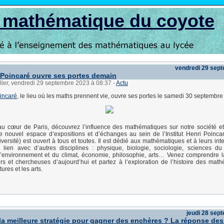
s mathématique du coyote
vendredi 29 sep
Poincaré ouvre ses portes demain
ller, vendredi 29 septembre 2023 à 08:37
-
Actu
incaré
, le lieu où les maths prennent vie, ouvre ses portes le samedi 30 septembre
u cœur de Paris, découvrez l’influence des mathématiques sur notre société e
Ce nouvel espace d’expositions et d’échanges au sein de l’Institut Henri Poin
ersité) est ouvert à tous et toutes. Il est dédié aux mathématiques et à leurs inte
n lien avec d’autres disciplines : physique, biologie, sociologie, sciences d
l’environnement et du climat, économie, philosophie, arts… Venez comprendre 
s et chercheuses d’aujourd’hui et partez à l’exploration de l’histoire des mat
tures et les arts.
jeudi 28 sep
 la meilleure stratégie pour gagner des enchères ? La réponse des