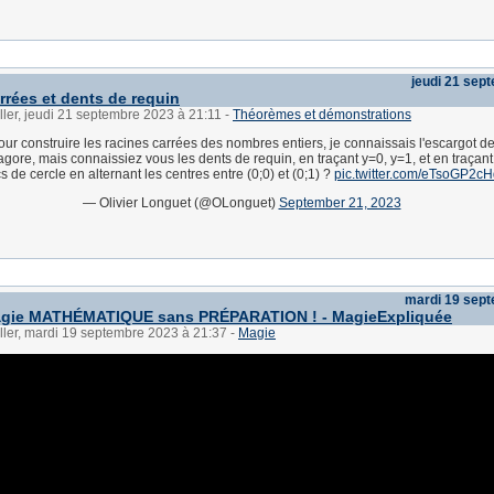
jeudi 21 sep
rrées et dents de requin
ller, jeudi 21 septembre 2023 à 21:11
-
Théorèmes et démonstrations
our construire les racines carrées des nombres entiers, je connaissais l'escargot d
gore, mais connaissiez vous les dents de requin, en traçant y=0, y=1, et en traçant
s de cercle en alternant les centres entre (0;0) et (0;1) ?
pic.twitter.com/eTsoGP2c
— Olivier Longuet (@OLonguet)
September 21, 2023
mardi 19 sep
agie MATHÉMATIQUE sans PRÉPARATION ! - MagieExpliquée
ller, mardi 19 septembre 2023 à 21:37
-
Magie