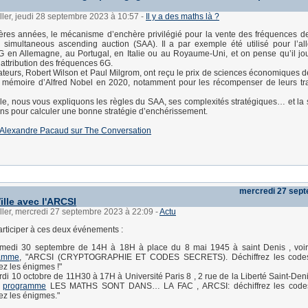
ller, jeudi 28 septembre 2023 à 10:57
-
Il y a des maths là ?
ères années, le mécanisme d’enchère privilégié pour la vente des fréquences d
 simultaneous ascending auction (SAA). Il a par exemple été utilisé pour l’al
 en Allemagne, au Portugal, en Italie ou au Royaume-Uni, et on pense qu’il jo
’attribution des fréquences 6G.
teurs, Robert Wilson et Paul Milgrom, ont reçu le prix de sciences économiques 
mémoire d’Alfred Nobel en 2020, notamment pour les récompenser de leurs tra
cle, nous vous expliquons les règles du SAA, ses complexités stratégiques… et la 
s pour calculer une bonne stratégie d’enchérissement.
e d'Alexandre Pacaud sur The Conversation
mercredi 27 sep
ille avec l'ARCSI
ller, mercredi 27 septembre 2023 à 22:09
-
Actu
rticiper à ces deux événements :
medi 30 septembre de 14H à 18H à place du 8 mai 1945 à saint Denis , voi
amme
, "ARCSI (CRYPTOGRAPHIE ET CODES SECRETS). Déchiffrez les codes 
ez les énigmes !"
di 10 octobre de 11H30 à 17H à Université Paris 8 , 2 rue de la Liberté Saint-Deni
u
programme
LES MATHS SONT DANS… LA FAC , ARCSI: déchiffrez les codes 
ez les énigmes."