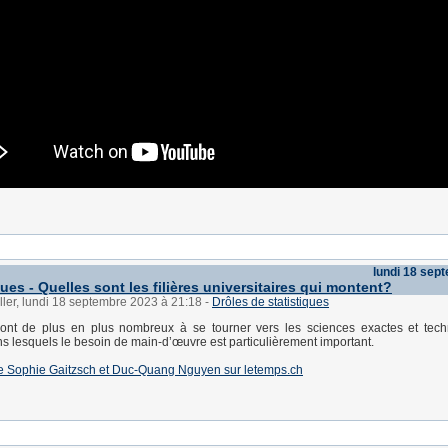
lundi 18 sep
es - Quelles sont les filières universitaires qui montent?
ller, lundi 18 septembre 2023 à 21:18
-
Drôles de statistiques
ont de plus en plus nombreux à se tourner vers les sciences exactes et tech
 lesquels le besoin de main-d’œuvre est particulièrement important.
e de Sophie Gaitzsch et Duc-Quang Nguyen sur letemps.ch