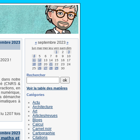
tembre 2023
septembre 2023
«
»
lun
mar
mer
jeu
ven
sam
dim
1
2
3
4
5
6
7
8
9
10
 2023 !
11
12
13
14
15
16
17
18
19
20
21
22
23
24
25
26
27
28
29
30
Rechercher
t dans notre
caré (CNRS &
ractions, en
Voir la table des matières
u numérique,
Catégories
la démarche
hématiques à
Actu
Architecture
Art
lu 1207 fois
Articles/revues
Blogs
Calcul
Carnet noir
Cartographie
tembre 2023
Citations
 maths et