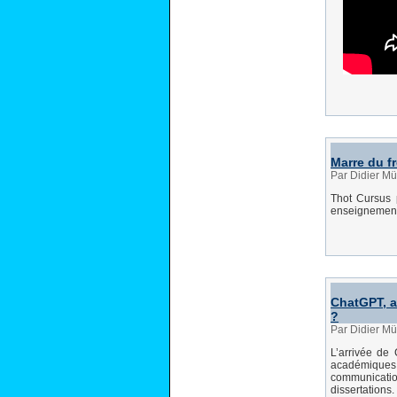
Marre du fr
Par Didier Mü
Thot Cursus
enseignement,
ChatGPT, a
?
Par Didier Mü
L’arrivée de
académiques e
communicati
dissertations.