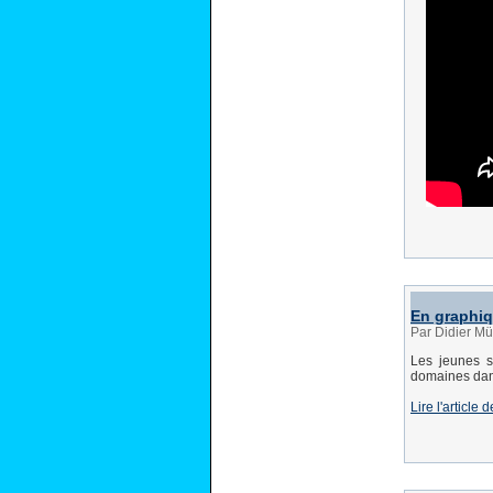
En graphiqu
Par Didier Mü
Les jeunes s
domaines dans
Lire l'articl