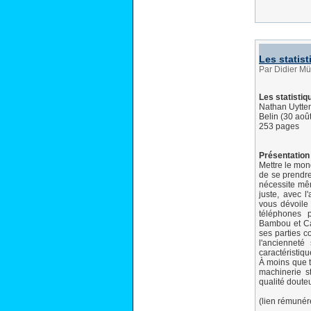
Les statis
Par Didier Mü
Les statisti
Nathan Uytte
Belin (30 aoû
253 pages
Présentation 
Mettre le mon
de se prendre 
nécessite mê
juste, avec l
vous dévoile 
téléphones p
Bambou et Ca
ses parties c
l'ancienneté
caractéristiq
À moins que t
machinerie st
qualité doute
(lien rémuné