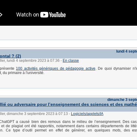
lundi 4 sep
ontal ? (2)
ller, lundi 4 septembre 2023 à 07:36
-
En classe
 présente
100 activités génériques de pédagogie active
. De quoi dynamiser n'i
 du primaire à l'université.
dimanche 3 sep
llié ou adversaire pour l’enseignement des sciences et des math
ller, dimanche 3 septembre 2023 à 07:13
-
Logiciels/applets/IA
 ChatGPT a causé bien des remous dans le milieu de l’enseignement. Des cas
t de plagiat ont été rapportés, notamment dans certains départements de litté
on. Ce type d’outil permet en effet de générer, en quelques mots, des es