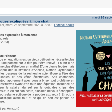
mardi 26 sep
tiques expliquées à mon chat
ller, mardi 26 septembre 2023 à 09:00
-
Livres/e-books
ques expliquées à mon chat
ndaele
t 2023)
de l'éditeur
de en équations est un vieux défi qui ne nécessite plus
une pomme sur la tête pour être relevé... En fait, il ne
me plus d'être bon en maths! D'une plume légère mais
'appui des illustrations d'Adelina, Nathan Uyttendaele
les dessous de la recherche scientifique à l'ère des
liables et des vélos électriques. Ses chatonnes,
jou, apprennent avec vous à briser tout problème en
onstitutives avant d'en faire une équation. lnfluence de
 sur le salaire, du sel sur le goût des chips, des
ues d'un vin sur son score, plus rien ne vous échappera!
out cela ne soit que de la poudre aux yeux ? Eh oui, la
atistique avale tout et ce qui en sort est parfois de
use.
ré par Amazon)