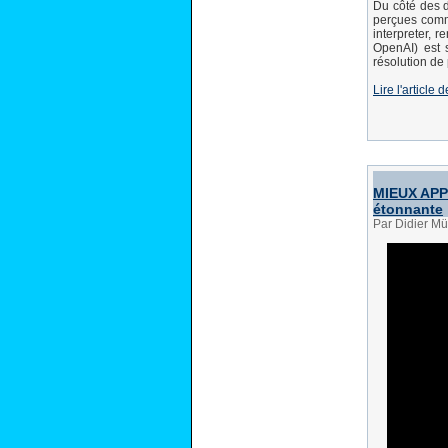
Du côté des d
perçues comme
interpreter, 
OpenAI) est 
résolution de
Lire l'articl
MIEUX APPR
étonnante
Par Didier Mü