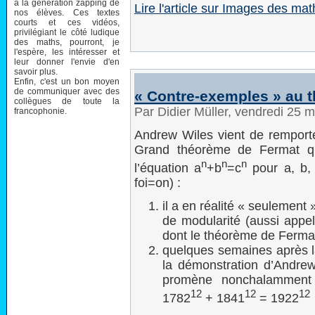
à la génération zapping de
Lire l'article sur Images des m
nos élèves. Ces textes
courts et ces vidéos,
privilégiant le côté ludique
des maths, pourront, je
l'espère, les intéresser et
leur donner l'envie d'en
savoir plus.
Enfin, c'est un bon moyen
de communiquer avec des
« Contre-exemples » au 
collègues de toute la
Par Didier Müller, vendredi 25 
francophonie.
Andrew Wiles vient de remporte
Grand théorème de Fermat qui
n
n
n
l’équation a
+b
=c
pour a, b, 
foi=on) :
il a en réalité « seulement
de modularité (aussi appe
dont le théorème de Fermat
quelques semaines après l
la démonstration d’Andre
promène nonchalamment 
12
12
12
1782
+ 1841
= 1922