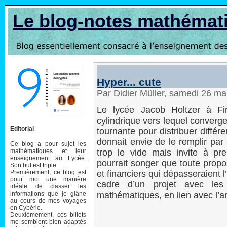
Le blog-notes mathémat
Hyper... cute
Par Didier Müller, samedi 26 m
Le lycée Jacob Holtzer à F
cylindrique vers lequel converge
Editorial
tournante pour distribuer différ
donnait envie de le remplir par
Ce blog a pour sujet les
mathématiques et leur
trop le vide mais invite à p
enseignement au Lycée.
pourrait songer que toute propo
Son but est triple.
Premièrement, ce blog est
et financiers qui dépasseraient 
pour moi une manière
cadre d’un projet avec le
idéale de classer les
informations que je glâne
mathématiques, en lien avec l’art
au cours de mes voyages
en Cybérie.
Deuxièmement, ces billets
me semblent bien adaptés