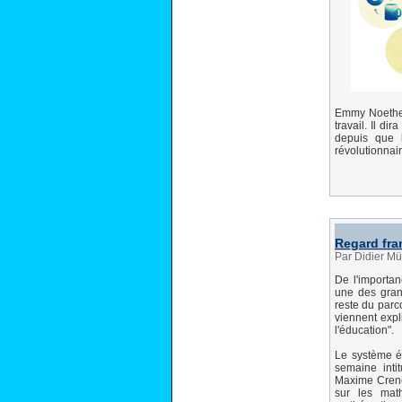
Emmy Noether 
travail. Il di
depuis que 
révolutionnai
Regard fra
Par Didier Mü
De l'importan
une des grand
reste du parc
viennent expl
l'éducation".
Le système éd
semaine inti
Maxime Crener
sur les mat