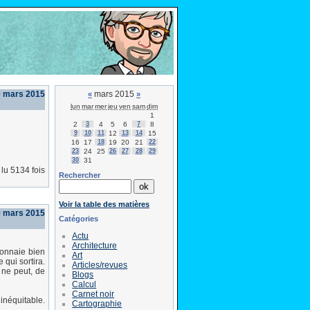
0 mars 2015
mars 2015
«
»
lun
mar
mer
jeu
ven
sam
dim
1
2
3
4
5
6
7
8
9
10
11
12
13
14
15
16
17
18
19
20
21
22
23
24
25
26
27
28
29
30
31
lu 5134 fois
Rechercher
Voir la table des matières
 mars 2015
Catégories
Actu
Architecture
monnaie bien
Art
 qui sortira.
Articles/revues
 ne peut, de
Blogs
Calcul
Carnet noir
 inéquitable.
Cartographie