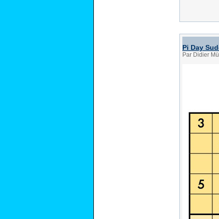
Pi Day Su
Par Didier Mü