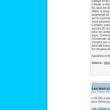
collège et du 
L'étude a révé
les taux de ré
effets à long
augmenté de 1
sur le court 
nous pouvons 
Certains pare
succès de la 
pour les enfa
pays. Comme 
l'Université 
compris les m
éducatif fran
les moyens de
Sandrine et 
Source :
Web
Les jeux vi
Par Didier Mü
L'OCDE a réal
jeux choisi pa
Lire l'article 