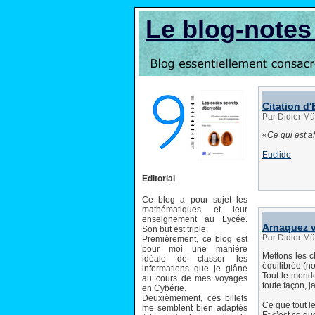
Le blog-note
Citation d'
Par Didier Mü
Ce qui est a
Euclide
Editorial
Ce blog a pour sujet les
mathématiques et leur
enseignement au Lycée.
Arnaquez v
Son but est triple.
Par Didier Mü
Premièrement, ce blog est
pour moi une manière
Mettons les c
idéale de classer les
équilibrée (n
informations que je glâne
Tout le monde
au cours de mes voyages
toute façon, 
en Cybérie.
Deuxièmement, ces billets
Ce que tout le
me semblent bien adaptés