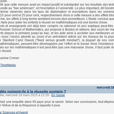
lycée.
lé que cette mesure avait un impact positif et substantiel sur les résultats des tes
ussite au "bac américain", et l'inscription à l’université. Le plus important, dit Good
 terme observés dans les taux de diplomation et inscriptions dans les universi
5 pour cent et 25 pour cent, respectivement. Ainsi si cette mesure a des effets trè
terme, les effets à long terme semblent encore plus prometteurs. L’étude conclue qu
faire pour aider les enfants à réussir en mathématiques est une bonne chose.
nts et enseignants ont déjà bien compris ce rationnel et ceci explique peut-être 
Russian School of Mathematics, qui propose à Boston et ailleurs, des cours de mat
nts depuis la primaire jusqu’au bac, et les aide ainsi à accéder aux meilleures un
nous l’avons abordé au cours d’un précèdent article sur les travaux de la ps
de Stanford Carol Dweck ("fixed versus growth mindset"), la plupart de nos co
athématiques, peuvent être développées par l’effort et le travail. Ainsi l'insistan
çais sur les mathématiques n’est peut-être pas une mauvaise chose, il faut juste d
 réussir.
Maxime Crener
TimeMedia
mercredi 1
déo nuisent-ils à la réussite scolaire ?
ller, mercredi 18 mars 2015 à 22:29
-
En classe
isé une enquête dans 65 pays pour le savoir. Selon ses conclusions, tout dépen
r l'élève et de la fréquence à laquelle il joue.
sur Sciences et Avenir