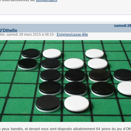
ue vous découvrirez sur
Blogdemaths
.
samedi 2
d'Othello
ller, samedi 28 mars 2015 à 08:10
-
Enigmes/casse-tête
 yeux bandés, et devant vous sont disposés aléatoirement 64 pions du jeu d’Oth