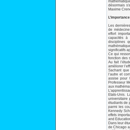
mathématiques
désormais s'a
Maxime Crene
L’importance
Les dernière
de médecine 
effort impor
capacités à
disciplines 
mathématique
significatifs
Ce qui ressor
fonction des 
Au fait l’ét
améliorer l’e
Sachant que 
l’autre et c
assise pour 
Professeur M
aux mathémati
L’apprentiss
Etats-Unis. 
universitaire
étudiants de 
parmi les co
Kennedy Schoo
effets import
and Education
Dans leur étu
de Chicago a