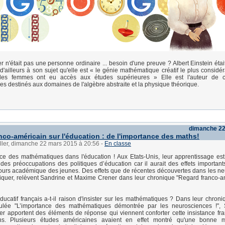
n'était pas une personne ordinaire ... besoin d'une preuve ? Albert Einstein étai
ra d'ailleurs à son sujet qu'elle est « le génie mathématique créatif le plus considé
les femmes ont eu accès aux études supérieures » Elle est l'auteur de co
res destinés aux domaines de l'algèbre abstraite et la physique théorique.
dimanche 22
nco-américain sur l'éducation : de l'importance des maths!
ller, dimanche 22 mars 2015 à 20:56
-
En classe
ce des mathématiques dans l'éducation ! Aux Etats-Unis, leur apprentissage est
es préoccupations des politiques d’éducation car il aurait des effets importants
ours académique des jeunes. Des effets que de récentes découvertes dans les n
iquer, relèvent Sandrine et Maxime Crener dans leur chronique "Regard franco-a
ucatif français a-t-il raison d'insister sur les mathématiques ? Dans leur chroni
tulée "L’importance des mathématiques démontrée par les neurosciences !", 
 apportent des éléments de réponse qui viennent conforter cette insistance fr
hs. Plusieurs études américaines avaient en effet montré qu'une bonne m