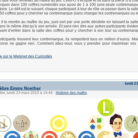
ue vous remettez au maître du jeu. Celui-ci s’éclipse et va dans la pièce d’à côt
rques dans 100 coffres numérotés eux aussi de 1 à 100 (une seule contremarque
oire. Le défi est le suivant: chaque participant à tour de rôle va passer dans la sall
r 50 coffres pour y chercher sa contremarque (sans changer les contremarques ou le
e, il la montre au maître du jeu, puis sort par une porte dérobée en laissant la sall
ns le même état qu’à son arrivée. Et sans rien dire aux autres participants évide
vant d’entrer dans la salle des coffres pour y chercher à son tour sa contremar
articipants trouvent leur contremarque, ils remportent tous un million d’euros. Mai
onne ne gagne rien. Comment allez-vous vous y prendre pour maximiser vos
se sur le Webinet des Curiosités
lundi 2
lèbre Emmy Noether
ller, lundi 23 mars 2015 à 19:46
-
Histoire des maths