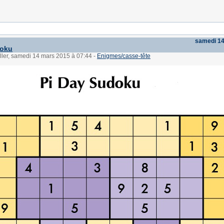
samedi 1
doku
ller, samedi 14 mars 2015 à 07:44
-
Enigmes/casse-tête