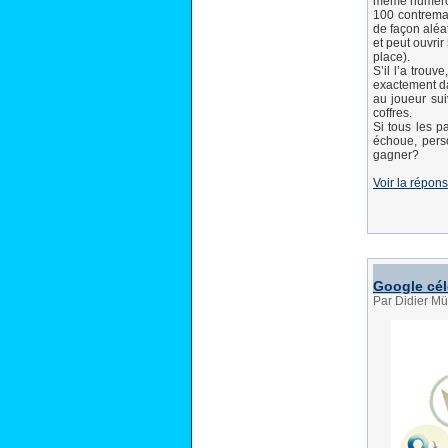
même numéro q
100 contrema
de façon aléat
et peut ouvri
place).
S’il l’a trouv
exactement da
au joueur sui
coffres.
Si tous les p
échoue, pers
gagner?
Voir la répon
Google cé
Par Didier Mü