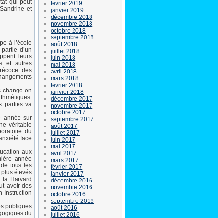
tat qui peut
février 2019
 Sandrine et
janvier 2019
décembre 2018
novembre 2018
octobre 2018
septembre 2018
pe à l’école
août 2018
t partie d’un
juillet 2018
ppent leurs
juin 2018
s et autres
mai 2018
précoce des
avril 2018
changements
mars 2018
février 2018
ts change en
janvier 2018
ithmétiques.
décembre 2017
 parties va
novembre 2017
octobre 2017
e année sur
septembre 2017
ne véritable
août 2017
oratoire du
juillet 2017
anxiété face
juin 2017
mai 2017
ucation aux
avril 2017
mière année
mars 2017
 de tous les
février 2017
 plus élevés
janvier 2017
 la Harvard
décembre 2016
ut avoir des
novembre 2016
 Instruction
octobre 2016
septembre 2016
es publiques
août 2016
gogiques du
juillet 2016