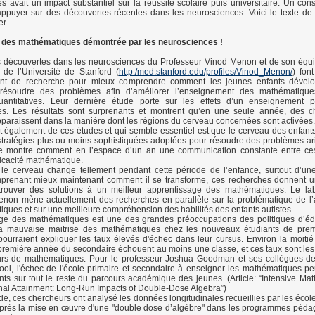
 avait un impact substantiel sur la réussite scolaire puis universitaire. Un cons
ppuyer sur des découvertes récentes dans les neurosciences. Voici le texte de
r.
 des mathématiques démontrée par les neurosciences !
s découvertes dans les neurosciences du Professeur Vinod Menon et de son équi
de l’Université de Stanford (
http:/med.stanford.edu/profiles/Vinod_Menon/
) fon
tant de recherche pour mieux comprendre comment les jeunes enfants dévelo
 résoudre des problèmes afin d’améliorer l’enseignement des mathématique
quantitatives. Leur dernière étude porte sur les effets d’un enseignement 
s. Les résultats sont surprenants et montrent qu’en une seule année, des 
 apparaissent dans la manière dont les régions du cerveau concernées sont activées.
t également de ces études et qui semble essentiel est que le cerveau des enfan
stratégies plus ou moins sophistiquées adoptées pour résoudre des problèmes ar
ude montre comment en l’espace d’un an une communication constante entre ces
fficacité mathématique.
le cerveau change tellement pendant cette période de l’enfance, surtout d’un
omprenant mieux maintenant comment il se transforme, ces recherches donnent u
trouver des solutions à un meilleur apprentissage des mathématiques. Le lab
enon mène actuellement des recherches en parallèle sur la problématique de l’
ques et sur une meilleure compréhension des habilités des enfants autistes.
age des mathématiques est une des grandes préoccupations des politiques d’éd
La mauvaise maitrise des mathématiques chez les nouveaux étudiants de pre
 pourraient expliquer les taux élevés d'échec dans leur cursus. Environ la moitié
première année du secondaire échouent au moins une classe, et ces taux sont les
urs de mathématiques. Pour le professeur Joshua Goodman et ses collègues de
l, l'échec de l'école primaire et secondaire à enseigner les mathématiques pe
ants sur tout le reste du parcours académique des jeunes. (Article: “Intensive Math
al Attainment: Long-Run Impacts of Double-Dose Algebra”)
de, ces chercheurs ont analysé les données longitudinales recueillies par les écol
près la mise en œuvre d'une "double dose d’algèbre" dans les programmes péda