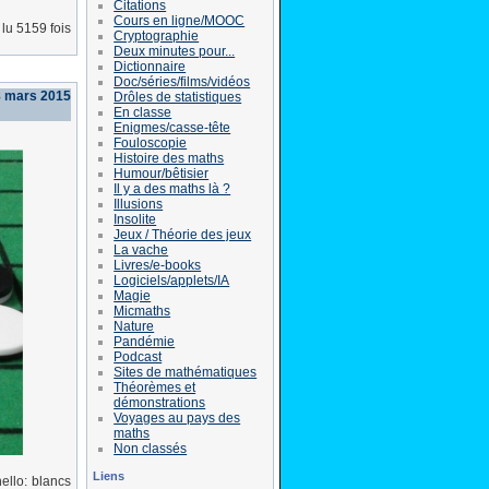
Citations
Cours en ligne/MOOC
lu 5159 fois
Cryptographie
Deux minutes pour...
Dictionnaire
Doc/séries/films/vidéos
8 mars 2015
Drôles de statistiques
En classe
Enigmes/casse-tête
Fouloscopie
Histoire des maths
Humour/bêtisier
Il y a des maths là ?
Illusions
Insolite
Jeux / Théorie des jeux
La vache
Livres/e-books
Logiciels/applets/IA
Magie
Micmaths
Nature
Pandémie
Podcast
Sites de mathématiques
Théorèmes et
démonstrations
Voyages au pays des
maths
Non classés
Liens
ello: blancs