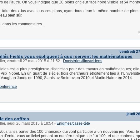
rs de l’autre. On vous indique que 10 pions ont leur face noire visible et 54 montr
: faire deux tas avec tous ces pions, ayant tous deux le même nombre de pions
deau bien sûr.
 dans les commentaires...
vendredi 2
illés Fields vous expliquent à quoi servent les mathématiques
ller, vendredi 27 mars 2015 à 21:52
-
Doc/séries/films/vidéos
ields est la plus prestigieuse distinction pour des travaux en mathématiques; elle
rix Nobel. En un quart de siècle, trois chercheurs étroitement liés à l’Universi
: Vaughan Jones en 1990, Stanislav Smirnov en 2010 et Martin Hairer en 2014.
conférence
jeudi 2
le des coffres
ller, jeudi 26 mars 2015 à 18:54
-
Enigmes/casse-tête
 Vous faites partie des 100 chanceux qui vont participer à un nouveau jeu. Voici le
n d’entre vous un ticket portant un numéro unique -de 1 à 100- et une contremarqu