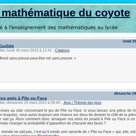
s mathématique du coyote
lundi 3
Euclide
ller, lundi 30 mars 2015 à 12:41
-
Citations
ffirmé sans preuve peut être nié sans preuve.
dimanche 29
os amis à Pile ou Face
ller, dimanche 29 mars 2015 à 09:45
-
Jeux / Théorie des jeux
hoses au clair concernant le jeu de Pile ou Face: si vous lancez une pièce de 
on truquée), vous aurez toujours une chance sur deux de deviner le côté de la pièce
 sait ça. Alors comment donc arnaquer vos amis en jouant à Pile ou Face si on
jamais changer la probabilité d’apparition de chacune des faces ?
 monde ne sait pas, c’est qu’il existe une variante de « Pile ou Face » qui, elle, est