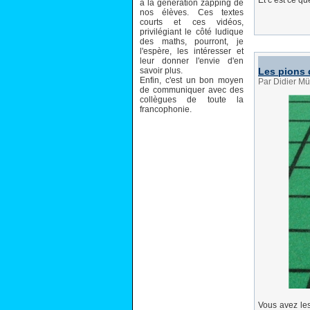
Et c’est ce q
à la génération zapping de
nos élèves. Ces textes
courts et ces vidéos,
privilégiant le côté ludique
des maths, pourront, je
l'espère, les intéresser et
leur donner l'envie d'en
savoir plus.
Les pions 
Enfin, c'est un bon moyen
Par Didier Mü
de communiquer avec des
collègues de toute la
francophonie.
Vous avez les