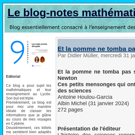
Le blog-notes mathémat
Et la pomme ne tomba pas
Par Didier Müller, mercredi 31 
Et la pomme ne tomba pas s
Editorial
Newton
Ces petits mensonges qui ont f
Ce blog a pour sujet les
mathématiques et leur
des sciences
enseignement au Lycée.
Antoine Houlou-Garcia
Son but est triple.
Premièrement, ce blog est
Albin Michel (31 janvier 2024)
pour moi une manière
272 pages
idéale de classer les
informations que je glâne
au cours de mes voyages
en Cybérie.
Deuxièmement, ces billets
Présentation de l'éditeur
me semblent bien adaptés