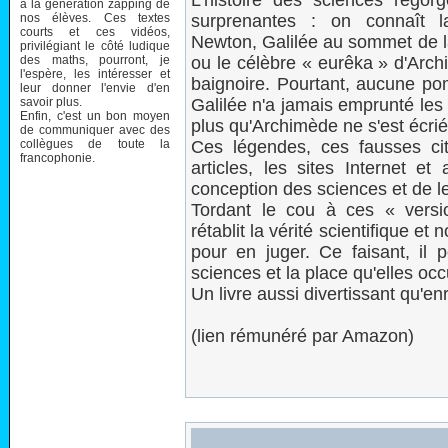
L'histoire des sciences regor
à la génération zapping de
nos élèves. Ces textes
surprenantes : on connaît
courts et ces vidéos,
Newton, Galilée au sommet de la
privilégiant le côté ludique
des maths, pourront, je
ou le célèbre « eurêka » d'Arc
l'espère, les intéresser et
baignoire. Pourtant, aucune po
leur donner l'envie d'en
savoir plus.
Galilée n'a jamais emprunté les
Enfin, c'est un bon moyen
plus qu'Archimède ne s'est écrié
de communiquer avec des
collègues de toute la
Ces légendes, ces fausses cita
francophonie.
articles, les sites Internet e
conception des sciences et de le
Tordant le cou à ces « versio
rétablit la vérité scientifique et
pour en juger. Ce faisant, il
sciences et la place qu'elles oc
Un livre aussi divertissant qu'enr
(lien rémunéré par Amazon)