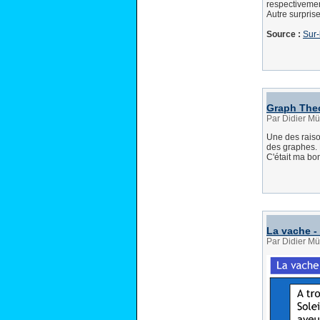
respectivemen
Autre surpris
Source :
Sur-
Graph Theo
Par Didier Mü
Une des raiso
des graphes. 
C'était ma bo
La vache -
Par Didier M