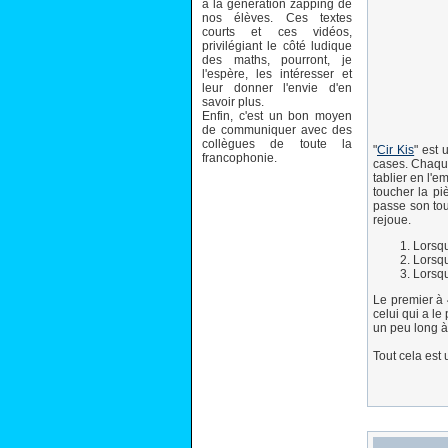
à la génération zapping de
nos élèves. Ces textes
courts et ces vidéos,
privilégiant le côté ludique
des maths, pourront, je
l'espère, les intéresser et
leur donner l'envie d'en
savoir plus.
Enfin, c'est un bon moyen
de communiquer avec des
collègues de toute la
"
Cir Kis
" est 
francophonie.
cases. Chaque 
tablier en l'e
toucher la pi
passe son tour
rejoue.
Lorsqu
Lorsqu
Lorsqu
Le premier à 
celui qui a le
un peu long à 
Tout cela est