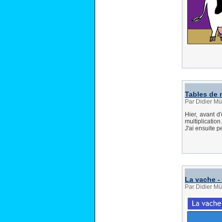
Tables de 
Par Didier M
Hier, avant 
multiplication
J'ai ensuite p
La vache -
Par Didier Mü