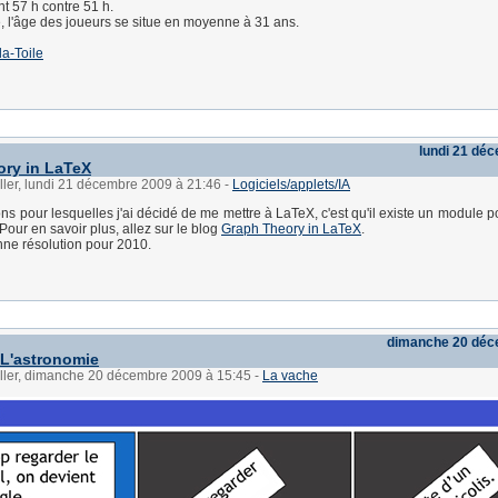
t 57 h contre 51 h.
e, l'âge des joueurs se situe en moyenne à 31 ans.
la-Toile
lundi 21 dé
ry in LaTeX
ller, lundi 21 décembre 2009 à 21:46
-
Logiciels/applets/IA
ns pour lesquelles j'ai décidé de me mettre à LaTeX, c'est qu'il existe un module p
Pour en savoir plus, allez sur le blog
Graph Theory in LaTeX
.
nne résolution pour 2010.
dimanche 20 déc
 L'astronomie
üller, dimanche 20 décembre 2009 à 15:45
-
La vache