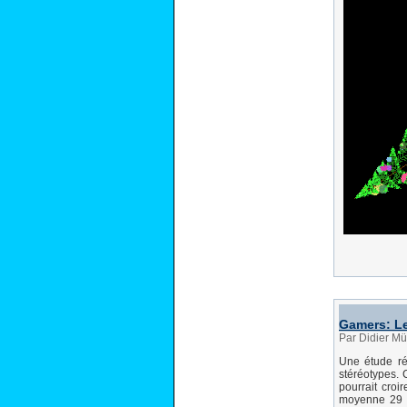
Gamers: Les
Par Didier Mü
Une étude ré
stéréotypes. 
pourrait croi
moyenne 29 h