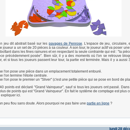
un jeu dit abstrait basé sur les
pavages de Penrose
. L'espace de jeu, circulaire, 
joueur a un set de 20 pièces à sa couleur. A son tour, le joueur actif va poser une
mboîtant dans les fines rainures et en respectant la seule contrainte qui est : "la piè
èce précédemment posée". Bien sûr, il y a des moments où l'on se retrouve bloq
, et si tous les joueurs passent leur tour, la partie est terminée. Mais il y a aussi 
e l'on pose une pièce dans un emplacement totalement entouré.
e l'on termine l'étoile centrale.
e l'on pose le premier un "Sliver" (c'est une petite pièce qui se pose en bord de pla
40 points est déclaré "Grand Vainqueur", sauf si tous les joueurs ont passé. Dans 
 plus de points qui est "Grand Vainqueur". En fait le système de comptage est plus 
expliquer ici.
 un peu flou sans doute. Alors pourquoi ne pas faire une
partie en ligne
?
lundi 28 dé