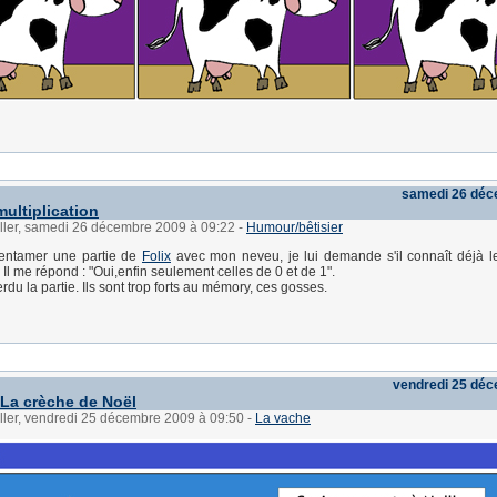
samedi 26 déc
multiplication
üller, samedi 26 décembre 2009 à 09:22
-
Humour/bêtisier
d'entamer une partie de
Folix
avec mon neveu, je lui demande s'il connaît déjà l
. Il me répond : "Oui,enfin seulement celles de 0 et de 1".
erdu la partie. Ils sont trop forts au mémory, ces gosses.
vendredi 25 dé
 La crèche de Noël
ller, vendredi 25 décembre 2009 à 09:50
-
La vache