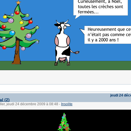
jeudi 24 dé
al (2)
ller, jeudi 24 décembre 2009 à 08:48
-
Insolite