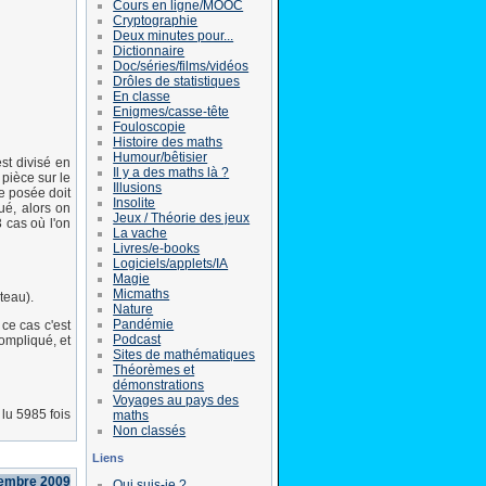
Cours en ligne/MOOC
Cryptographie
Deux minutes pour...
Dictionnaire
Doc/séries/films/vidéos
Drôles de statistiques
En classe
Enigmes/casse-tête
Fouloscopie
Histoire des maths
Humour/bêtisier
est divisé en
Il y a des maths là ?
 pièce sur le
Illusions
ce posée doit
Insolite
ué, alors on
Jeux / Théorie des jeux
3 cas où l'on
La vache
Livres/e-books
Logiciels/applets/IA
Magie
Micmaths
teau).
Nature
Pandémie
ce cas c'est
Podcast
compliqué, et
Sites de mathématiques
Théorèmes et
démonstrations
Voyages au pays des
lu 5985 fois
maths
Non classés
Liens
cembre 2009
Qui suis-je ?