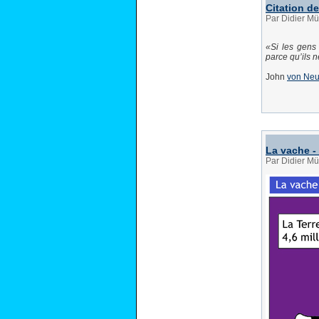
Citation 
Par Didier Mü
Si les gens
parce qu’ils n
John
von Ne
La vache -
Par Didier M