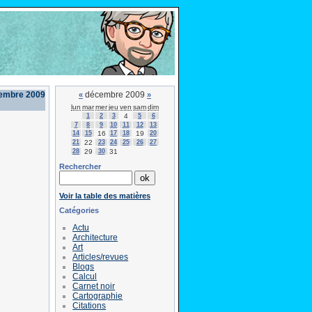
cembre 2009
décembre 2009
«
»
lun
mar
mer
jeu
ven
sam
dim
1
2
3
4
5
6
7
8
9
10
11
12
13
14
15
16
17
18
19
20
21
22
23
24
25
26
27
28
29
30
31
Rechercher
Voir la table des matières
Catégories
Actu
Architecture
Art
Articles/revues
Blogs
Calcul
Carnet noir
Cartographie
Citations