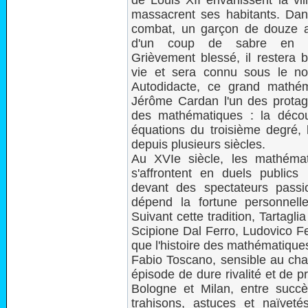
de Louis XII envahissent la ville
massacrent ses habitants. Dan
combat, un garçon de douze a
d'un coup de sabre en pl
Grièvement blessé, il restera 
vie et sera connu sous le no
Autodidacte, ce grand mathém
Jérôme Cardan l'un des protago
des mathématiques : la décou
équations du troisième degré, l
depuis plusieurs siècles.
Au XVIe siècle, les mathémati
s'affrontent en duels publics
devant des spectateurs passi
dépend la fortune personnelle
Suivant cette tradition, Tartagl
Scipione Dal Ferro, Ludovico Fer
que l'histoire des mathématique
Fabio Toscano, sensible au char
épisode de dure rivalité et de p
Bologne et Milan, entre succès
trahisons, astuces et naïvetés