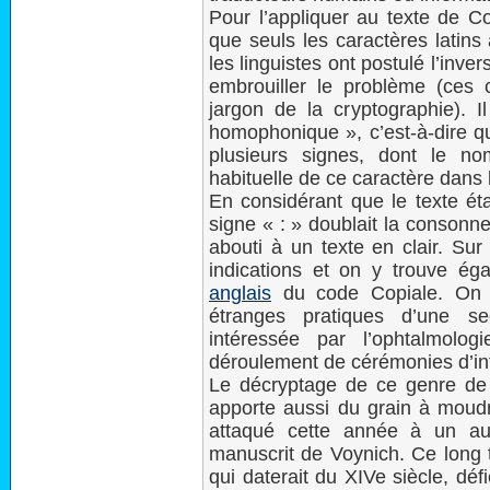
Pour l’appliquer au texte de Co
que seuls les caractères latins 
les linguistes ont postulé l’inver
embrouiller le problème (ces 
jargon de la cryptographie). 
homophonique », c’est-à-dire qu
plusieurs signes, dont le no
habituelle de ce caractère dans l
En considérant que le texte ét
signe « : » doublait la consonne
abouti à un texte en clair. Su
indications et on y trouve é
anglais
du code Copiale. On 
étranges pratiques d’une se
intéressée par l’ophtalmolo
déroulement de cérémonies d’i
Le décryptage de ce genre de 
apporte aussi du grain à moudre
attaqué cette année à un au
manuscrit de Voynich. Ce long t
qui daterait du XIVe siècle, déf