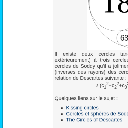
Il existe deux cercles tang
extérieurement) à trois cercl
cercles de Soddy qu'il a jolime
(inverses des rayons) des cerc
relation de Descartes suivante :
2
2
2 (c
+c
+c
1
2
3
Quelques liens sur le sujet :
Kissing circles
Cercles et sphères de Sod
The Circles of Descartes