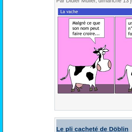
Par Didier Müller, dimanche 13 
Le pli cacheté de Döblin