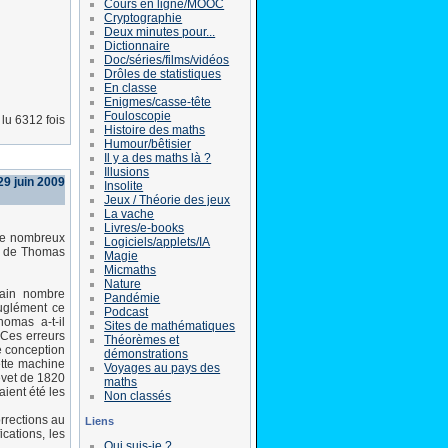
Cours en ligne/MOOC
Cryptographie
Deux minutes pour...
Dictionnaire
Doc/séries/films/vidéos
Drôles de statistiques
En classe
Enigmes/casse-tête
Fouloscopie
lu 6312 fois
Histoire des maths
Humour/bêtisier
Il y a des maths là ?
Illusions
29 juin 2009
Insolite
Jeux / Théorie des jeux
La vache
Livres/e-books
 de nombreux
Logiciels/applets/IA
es de Thomas
Magie
Micmaths
Nature
tain nombre
Pandémie
uglément ce
Podcast
omas a-t-il
Sites de mathématiques
 Ces erreurs
Théorèmes et
e conception
démonstrations
ette machine
Voyages au pays des
revet de 1820
maths
aient été les
Non classés
rrections au
Liens
cations, les
Qui suis-je ?