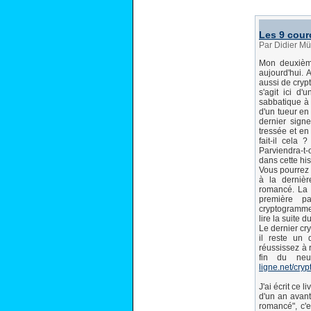
Les 9 cou
Par Didier Mü
Mon deuxième
aujourd'hui. 
aussi de crypt
s'agit ici d'
sabbatique à 
d'un tueur en
dernier sign
tressée et e
fait-il cela
Parviendra-t
dans cette his
Vous pourrez u
à la derniè
romancé. La 
première p
cryptogramme
lire la suite d
Le dernier cr
il reste un 
réussissez à 
fin du neu
ligne.net/cryp
J'ai écrit ce
d'un an avant
romancé", c'e