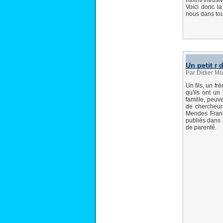
moins intrusiv
Voici donc la
nous dans tou
Un petit r 
Par Didier Mü
Un fils, un fr
qu'ils ont un
famille, peuv
de chercheur
Mendes France
publiés dans 
de parenté.