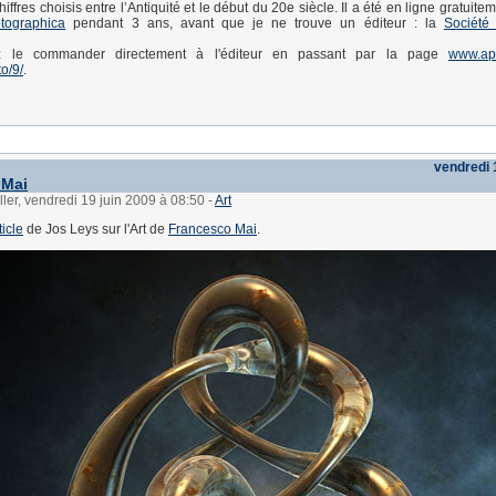
hiffres choisis entre l’Antiquité et le début du 20e siècle. Il a été en ligne gratuit
tographica
pendant 3 ans, avant que je ne trouve un éditeur : la
Société
 le commander directement à l'éditeur en passant par la page
www.ap
to/9/
.
vendredi 
 Mai
ller, vendredi 19 juin 2009 à 08:50
-
Art
ticle
de Jos Leys sur l'Art de
Francesco Mai
.