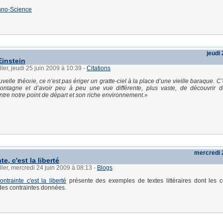
hno-Science
jeudi 
Einstein
ller, jeudi 25 juin 2009 à 10:39
-
Citations
velle théorie, ce n’est pas ériger un gratte-ciel à la place d’une vieille baraque. C’
ontagne et d’avoir peu à peu une vue différente, plus vaste, de découvrir de
ntre notre point de départ et son riche environnement.
mercredi 
te, c'est la liberté
ller, mercredi 24 juin 2009 à 08:13
-
Blogs
ontrainte c'est la liberté
présente des exemples de textes littéraires dont les c
des contraintes données.