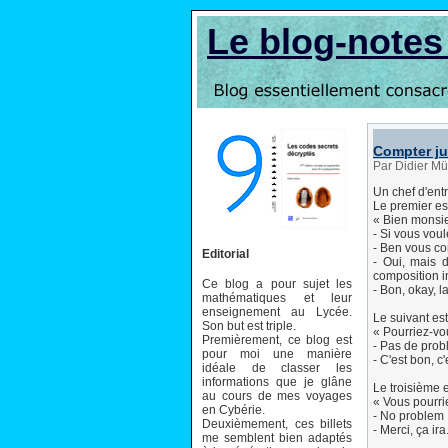
Le blog-note
Compter ju
Par Didier Mü
Un chef d'ent
Le premier es
« Bien monsie
- Si vous vou
- Ben vous com
Editorial
- Oui, mais 
composition in
Ce blog a pour sujet les
- Bon, okay, l
mathématiques et leur
enseignement au Lycée.
Le suivant est
Son but est triple.
« Pourriez-vou
Premièrement, ce blog est
- Pas de probl
pour moi une manière
- C'est bon, c
idéale de classer les
informations que je glâne
Le troisième e
au cours de mes voyages
« Vous pourrie
en Cybérie.
- No problem : 1
Deuxièmement, ces billets
- Merci, ça ira
me semblent bien adaptés