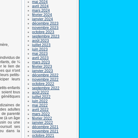
mai 2024
avril 2024
mars 2024
février 2024
janvier 2024
décembre 2023
novembre 2023
octobre 2023
septembre 2023
août 2023
-mère,
juillet 2023
juin 2023
mai 2023
individus de
avril 2023
nfants, de ¼
mars 2023
r le lien de
février 2023
es qui n'ont
janvier 2023
eurs petits-
décembre 2022
ciper leurs
novembre 2022
octobre 2022
etits-enfants
septembre 2022
 soient tous
août 2022
 génétiques
juillet 2022
juin 2022
dizaines de
mai 2022
 des adultes
avril 2022
n de parenté
mars 2022
me (à un âge
février 2022
ousin ou une
janvier 2022
oursuit ses
décembre 2021
jeu dans la
novembre 2021
octobre 2021