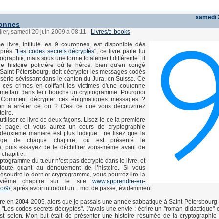
samedi 2
ronnes
ller, samedi 20 juin 2009 à 08:11
-
Livres/e-books
 livre, intitulé les 9 couronnes, est disponible dès
Après "
Les codes secrets décryptés
", ce livre parle lui
ographie, mais sous une forme totalement différente : il
une histoire policière où le héros, bien qu'en congé
Saint-Pétersbourg, doit décrypter les messages codés
 série sévissant dans le canton du Jura, en Suisse. Ce
e ces crimes en coiffant les victimes d'une couronne
n mettant dans leur bouche un cryptogramme. Pourquoi
 ? Comment décrypter ces énigmatiques messages ?
-on à arrêter ce fou ? C'est ce que vous découvrirez
toire.
tiliser ce livre de deux façons. Lisez-le de la première
re page, et vous aurez un cours de cryptographie
deuxième manière est plus ludique : ne lisez que la
age de chaque chapitre, où est présenté le
, puis essayez de le déchiffrer vous-même avant de
u chapitre.
yptogramme du tueur n’est pas décrypté dans le livre, et
doute quant au dénouement de l’histoire. Si vous
résoudre le dernier cryptogramme, vous pourrez lire la
vième chapitre sur le site
www.apprendre-en-
to/9/
, après avoir introduit un... mot de passe, évidemment.
 livre en 2004-2005, alors que je passais une année sabbatique à Saint-Pétersbourg 
 "Les codes secrets décryptés". J'avais une envie : écrire un "roman didactique" 
st selon. Mon but était de présenter une histoire résumée de la cryptographie