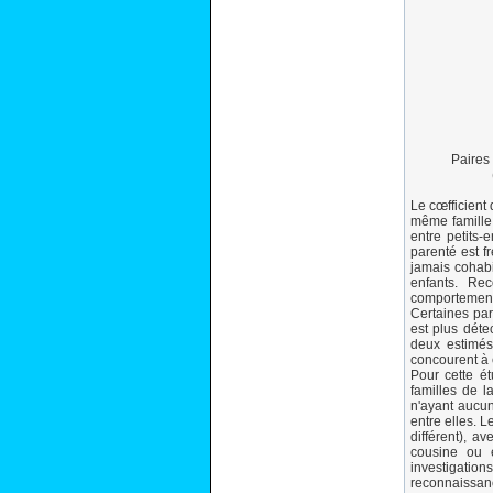
Paires 
Le cœfficient
même famille.
entre petits-
parenté est f
jamais cohabi
enfants. Re
comportements
Certaines part
est plus déte
deux estimés
concourent à 
Pour cette é
familles de l
n'ayant aucun
entre elles. 
différent), 
cousine ou e
investigati
reconnaissanc