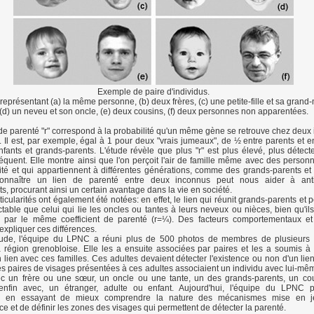
Exemple de paire d'individus.
représentant (a) la même personne, (b) deux frères, (c) une petite-fille et sa grand
(d) un neveu et son oncle, (e) deux cousins, (f) deux personnes non apparentées.
 de parenté "r" correspond à la probabilité qu'un même gène se retrouve chez deux 
 Il est, par exemple, égal à 1 pour deux "vrais jumeaux", de ½ entre parents et e
enfants et grands-parents. L'étude révèle que plus "r" est plus élevé, plus détecte
réquent. Elle montre ainsi que l'on perçoit l'air de famille même avec des personn
té et qui appartiennent à différentes générations, comme des grands-parents et l
connaître un lien de parenté entre deux inconnus peut nous aider à anti
, procurant ainsi un certain avantage dans la vie en société.
icularités ont également été notées: en effet, le lien qui réunit grands-parents et p
ctable que celui qui lie les oncles ou tantes à leurs neveux ou nièces, bien qu'ils
 par le même coefficient de parenté (r=¼). Des facteurs comportementaux et
expliquer ces différences.
tude, l'équipe du LPNC a réuni plus de 500 photos de membres de plusieurs 
a région grenobloise. Elle les a ensuite associées par paires et les a soumis à
 lien avec ces familles. Ces adultes devaient détecter l'existence ou non d'un lie
Les paires de visages présentées à ces adultes associaient un individu avec lui-mê
avec un frère ou une sœur, un oncle ou une tante, un des grands-parents, un c
nfin avec, un étranger, adulte ou enfant. Aujourd'hui, l'équipe du LPNC p
ons en essayant de mieux comprendre la nature des mécanismes mise en 
e et de définir les zones des visages qui permettent de détecter la parenté.