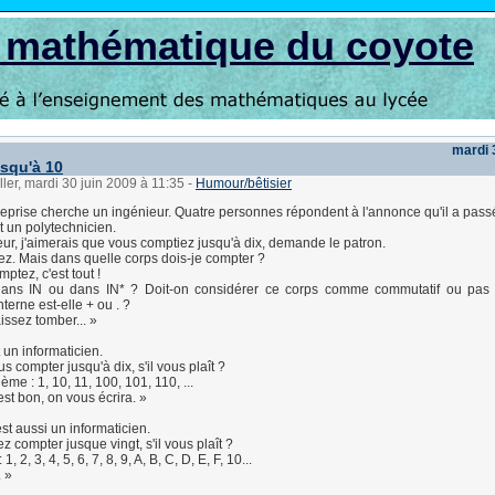
s mathématique du coyote
mardi 
squ'à 10
ller, mardi 30 juin 2009 à 11:35
-
Humour/bêtisier
reprise cherche un ingénieur. Quatre personnes répondent à l'annonce qu'il a pass
t un polytechnicien.
ur, j'aimerais que vous comptiez jusqu'à dix, demande le patron.
lez. Mais dans quelle corps dois-je compter ?
ptez, c'est tout !
dans IN ou dans IN* ? Doit-on considérer ce corps comme commutatif ou pas 
terne est-elle + ou . ?
aissez tomber... »
 un informaticien.
s compter jusqu'à dix, s'il vous plaît ?
ème : 1, 10, 11, 100, 101, 110, ...
'est bon, on vous écrira. »
st aussi un informaticien.
z compter jusque vingt, s'il vous plaît ?
, 2, 3, 4, 5, 6, 7, 8, 9, A, B, C, D, E, F, 10...
. »