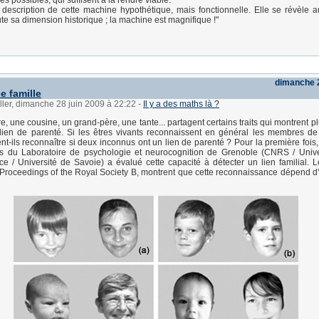
es possibles, qui suffisent à la rendre viable.
 description de cette machine hypothétique, mais fonctionnelle. Elle se révèle a
te sa dimension historique ; la machine est magnifique !"
dimanche 2
de famille
ller, dimanche 28 juin 2009 à 22:22
-
Il y a des maths là ?
ère, une cousine, un grand-père, une tante... partagent certains traits qui montrent 
 lien de parenté. Si les êtres vivants reconnaissent en général les membres de
ent-ils reconnaître si deux inconnus ont un lien de parenté ? Pour la première fois
s du Laboratoire de psychologie et neurocognition de Grenoble (CNRS / Univer
 / Université de Savoie) a évalué cette capacité à détecter un lien familial. Le
Proceedings of the Royal Society B, montrent que cette reconnaissance dépend d'