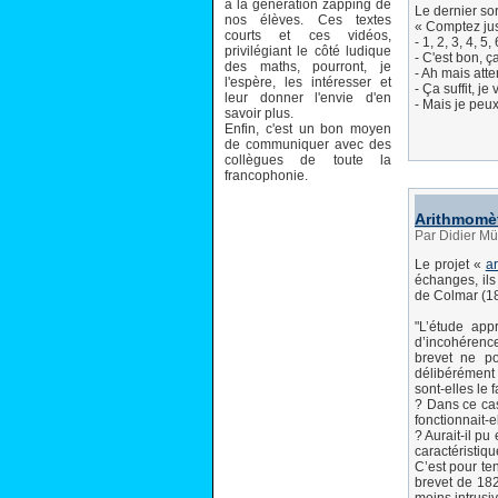
à la génération zapping de
Le dernier sort
nos élèves. Ces textes
« Comptez jusq
courts et ces vidéos,
- 1, 2, 3, 4, 5, 6
privilégiant le côté ludique
- C'est bon, ç
des maths, pourront, je
- Ah mais atten
l'espère, les intéresser et
- Ça suffit, j
leur donner l'envie d'en
- Mais je peux 
savoir plus.
Enfin, c'est un bon moyen
de communiquer avec des
collègues de toute la
francophonie.
Arithmomè
Par Didier Mül
Le projet «
a
échanges, il
de Colmar (1
"L’étude ap
d’incohérenc
brevet ne po
délibérément 
sont-elles le
? Dans ce cas
fonctionnait-e
? Aurait-il pu
caractéristiqu
C’est pour te
brevet de 182