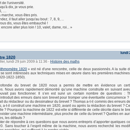
 de l'université.
u'à dix, je vous prie.
, ....
a marche, vous êtes pris.
dez, il faut aller jusqu'au bout : 7, 8, 9, ...
e vous dis, vous êtes embauché !
encore aller plus loin ! 10, valet, dame, roi... »
lundi 
tre 1820
ler, lundi 29 juin 2009 à 11:36
-
Histoire des maths
rithmomètre 1820
» est né d'une rencontre, celle de deux passionnés. A la suite
s se sont intéressés aux techniques mises en œuvre dans les premières machin
820-1822-1850).
profondie du brevet de 1820 nous a permis de mettre en évidence un cer
es. Nous avons rapidement démontré qu’une machine construite en suivant ave
uvait pas fonctionner. Il s’en est suivi un certain nombre de questions : Th
introduit des erreurs dans son brevet pour tromper une éventuelle concurrence ?
 fait du rédacteur ou du dessinateur du brevet ? Thomas a-t-il commis des erreurs d
, a-t-il construit une machine en 1820, avant ou après la rédaction du brevet ? C
lle ? Pourquoi la machine de 1822 est-elle si différente de celle décrite dans le b
 exister une machine intermédiaire, plus proche de celle du brevet ? Quelles en aur
es, les défauts ?
nter de répondre à ces questions que nous avons entrepris d’apporter quelques co
0. Sans toucher à l’esprit même de la machine, nous avons recherché les modifi