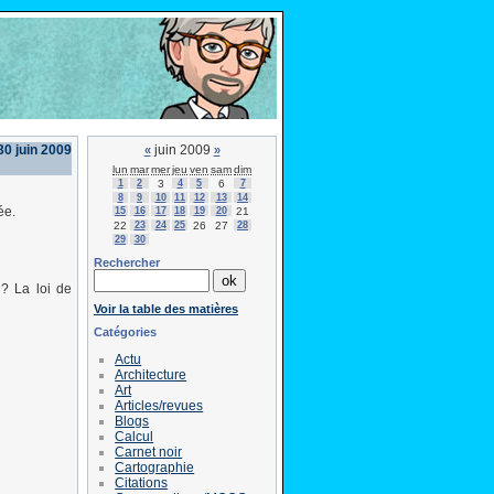
30 juin 2009
juin 2009
«
»
lun
mar
mer
jeu
ven
sam
dim
1
2
3
4
5
6
7
8
9
10
11
12
13
14
ée.
15
16
17
18
19
20
21
22
23
24
25
26
27
28
29
30
Rechercher
? La loi de
Voir la table des matières
Catégories
Actu
Architecture
Art
Articles/revues
Blogs
Calcul
Carnet noir
Cartographie
Citations