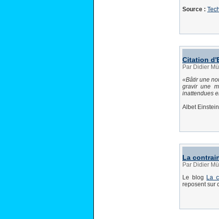
Source :
Tec
Citation d'
Par Didier Mü
Bâtir une nou
gravir une m
inattendues e
Albet Einstein
La contrain
Par Didier Mü
Le blog
La c
reposent sur 