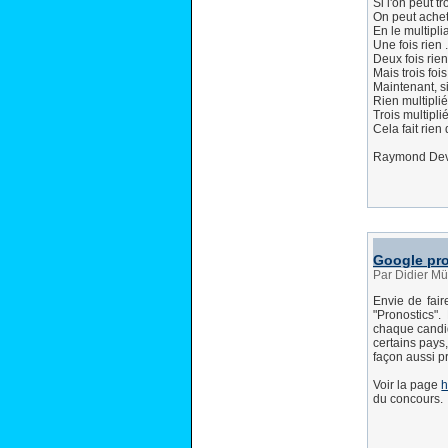
Si l'on peut t
On peut achet
En le multiplia
Une fois rien .
Deux fois rien
Mais trois foi
Maintenant, si 
Rien multiplié
Trois multiplié
Cela fait rien d
Raymond De
Google pro
Par Didier Mü
Envie de fair
"Pronostics"
chaque candida
certains pays,
façon aussi pr
Voir la page
h
du concours.