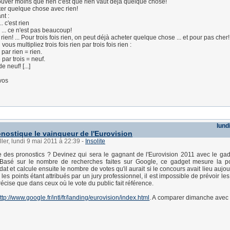
rouver moins que rien c'est que rien vaut déjà quelque chose!
er quelque chose avec rien!
nt :
.. c'est rien
 ... ce n'est pas beaucoup!
s rien! ... Pour trois fois rien, on peut déjà acheter quelque chose ... et pour pas cher!
vous multipliez trois fois rien par trois fois rien :
 par rien = rien.
 par trois = neuf.
e neuf! [...]
vos
lund
nostique le vainqueur de l'Eurovision
ller, lundi 9 mai 2011 à 22:39
-
Insolite
e des pronostics ? Devinez qui sera le gagnant de l'Eurovision 2011 avec le ga
. Basé sur le nombre de recherches faites sur Google, ce gadget mesure la po
t et calcule ensuite le nombre de votes qu'il aurait si le concours avait lieu aujo
 les points étant attribués par un jury professionnel, il est impossible de prévoir les
écise que dans ceux où le vote du public fait référence.
ttp://www.google.fr/intl/fr/landing/eurovision/index.html
. A comparer dimanche avec l