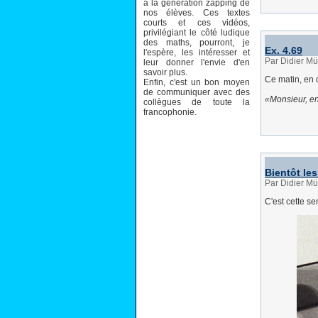
à la génération zapping de
nos élèves. Ces textes
courts et ces vidéos,
privilégiant le côté ludique
des maths, pourront, je
Ex. 4.69
l'espère, les intéresser et
Par Didier Mü
leur donner l'envie d'en
savoir plus.
Ce matin, en 
Enfin, c'est un bon moyen
de communiquer avec des
Monsieur, en
collègues de toute la
francophonie.
Bientôt le
Par Didier Mü
C'est cette s