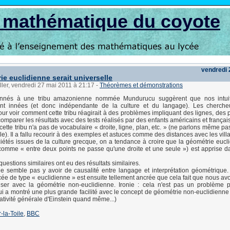
s mathématique du coyote
vendredi 
ie euclidienne serait universelle
ller, vendredi 27 mai 2011 à 21:17
-
Théorèmes et démonstrations
onnés à une tribu amazonienne nommée Mundurucu suggèrent que nos intuit
nt innées (et donc indépendante de la culture et du langage). Les cherche
our voir comment cette tribu réagirait à des problèmes impliquant des lignes, des p
omparer les résultats avec des tests réalisés par des enfants américains et français
ette tribu n'a pas de vocabulaire « droite, ligne, plan, etc. » (ne parlons même pa
e). Il a fallu recourir à des exemples et astuces comme des distances avec les vill
étés issues de la culture grecque, on a tendance à croire que la géométrie eucl
comme « entre deux points ne passe qu'une droite et une seule ») est apprise d
uestions similaires ont eu des résultats similaires.
 ne semble pas y avoir de causalité entre langage et interprétation géométrique. 
cée de type « euclidienne » est ensuite tellement ancrée que cela fait que nous av
iser avec la géométrie non-euclidienne. Ironie : cela n'est pas un problème p
 a montré une plus grande facilité avec le concept de géométrie non-euclidienne (
lativité générale d'Einstein quand même...)
-la-Toile
,
BBC