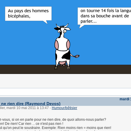
mardi 
r ne rien dire (Raymond Devos)
ller, mardi 10 mai 2011 à 13:47
-
Humour/bêtisier
-vous, si on en parle pour ne rien dire, de quoi allons-nous parler?
n! De rien! Car rien ... ce n'est pas rien !
st qu'on peut le soustraire. Exemple: Rien moins rien = moins que rien!