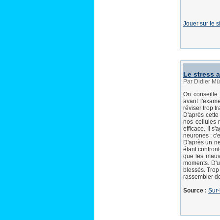
Jouer sur le si
Le stress 
Par Didier Mü
On conseille
avant l'exame
réviser trop 
D'après cette
nos cellules 
efficace. Il s
neurones : c'e
D'après un neu
étant confront
que les mauva
moments. D'un
blessés. Trop
rassembler de
Source :
Sur-