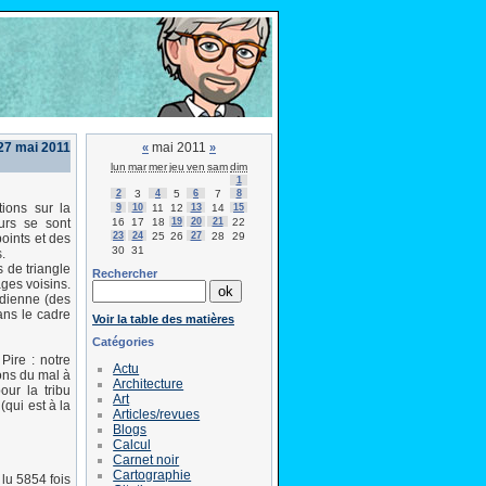
27 mai 2011
mai 2011
«
»
lun
mar
mer
jeu
ven
sam
dim
1
2
3
4
5
6
7
8
ions sur la
9
10
11
12
13
14
15
16
17
18
19
20
21
22
urs se sont
23
24
25
26
27
28
29
oints et des
30
31
.
s de triangle
Rechercher
ages voisins.
idienne (des
ans le cadre
Voir la table des matières
Catégories
Pire : notre
Actu
ons du mal à
Architecture
our la tribu
Art
qui est à la
Articles/revues
Blogs
Calcul
Carnet noir
Cartographie
lu 5854 fois