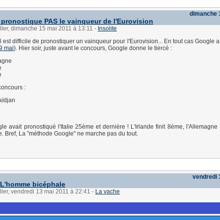
dimanche 
pronostique PAS le vainqueur de l'Eurovision
ller, dimanche 15 mai 2011 à 13:11
-
Insolite
 est difficile de pronostiquer un vainqueur pour l'Eurovision... En tout cas Google a
 9 mai
). Hier soir, juste avant le concours, Google donne le tiercé :
agne
e
e
concours :
aïdjan
e
le avait pronostiqué l'Italie 25ème et dernière ! L'Irlande finit 8ème, l'Allemagne
 Bref, La "méthode Google" ne marche pas du tout.
vendredi 
 L'homme bicéphale
ller, vendredi 13 mai 2011 à 22:41
-
La vache