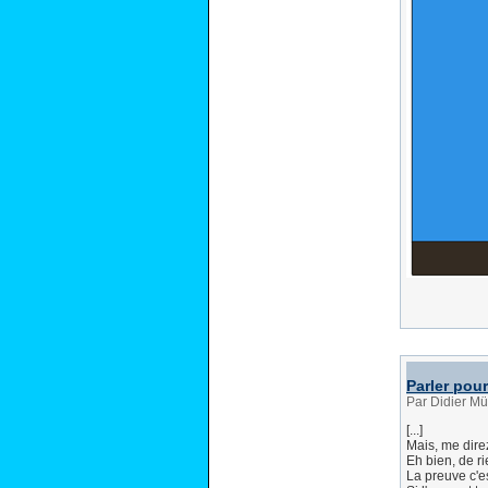
Parler pou
Par Didier Mü
[...]
Mais, me direz
Eh bien, de rie
La preuve c'e