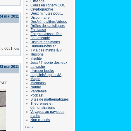
Citations
Cours en ligne/MOOC
Cryptographie
Deux minutes pour...
24 mai 2011
Dictionnaire
Doc/séries/films/vidéos
Drôles de statistiques
En classe
Enigmes/casse-tête
Fouloscopie
Histoire des maths
Humour/bêtisier
lu 6051 fois
Il y a des maths là ?
Illusions
Insolite
Jeux / Théorie des jeux
La vache
 23 mai 2011
Livres/e-books
Logiciels/applets/IA
Magie
Micmaths
TAPE !
Nature
Pandémie
Podcast
Sites de mathématiques
Théorèmes et
démonstrations
Voyages au pays des
maths
Non classés
Liens