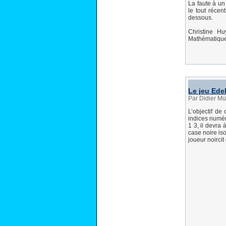
La faute à un
le tout récen
dessous.
Christine H
Mathématique
Le jeu Ede
Par Didier Mü
L’objectif de
indices numér
1 3, il devra
case noire is
joueur noircit