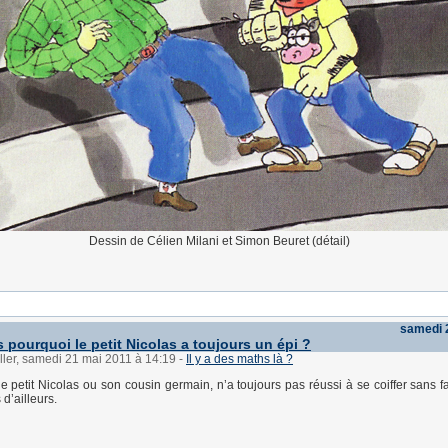
Dessin de Célien Milani et Simon Beuret (détail)
samedi 
 pourquoi le petit Nicolas a toujours un épi ?
ller, samedi 21 mai 2011 à 14:19
-
Il y a des maths là ?
 le petit Nicolas ou son cousin germain, n’a toujours pas réussi à se coiffer sans fa
d’ailleurs.