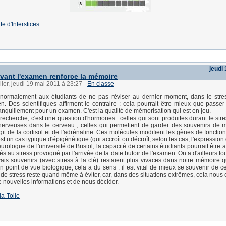
te d'Interstices
jeudi
avant l'examen renforce la mémoire
ller, jeudi 19 mai 2011 à 23:27
-
En classe
 normalement aux étudiants de ne pas réviser au dernier moment, dans le stre
n. Des scientifiques affirment le contraire : cela pourrait être mieux que passe
tranquillement pour un examen. C'est la qualité de mémorisation qui est en jeu.
 recherche, c'est une question d'hormones : celles qui sont produites durant le str
nerveuses dans le cerveau ; celles qui permettent de garder des souvenirs de 
'agit de la cortisol et de l'adrénaline. Ces molécules modifient les gènes de fonct
st un cas typique d'épigénétique (qui accroît ou décroît, selon les cas, l'expression
rologue de l'université de Bristol, la capacité de certains étudiants pourrait être
és au stress provoqué par l'arrivée de la date butoir de l'examen. On a d'ailleurs 
is souvenirs (avec stress à la clé) restaient plus vivaces dans notre mémoire 
 point de vue biologique, cela a du sens : il est vital de mieux se souvenir de c
 de stress reste quand même à éviter, car, dans des situations extrêmes, cela nou
 nouvelles informations et de nous décider.
la-Toile