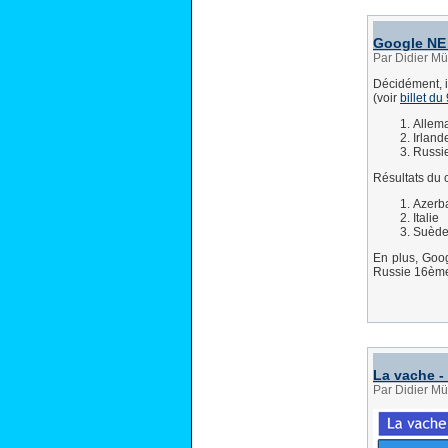
Google NE 
Par Didier Mü
Décidément, il
(voir
billet du
Allem
Irland
Russi
Résultats du 
Azerb
Italie
Suèd
En plus, Goog
Russie 16ème.
La vache -
Par Didier Mü