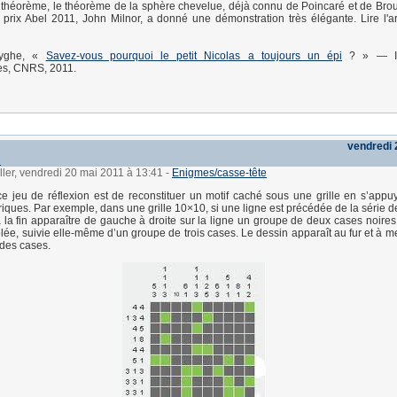
 théorème, le théorème de la sphère chevelue, déjà connu de Poincaré et de Brou
t prix Abel 2011, John Milnor, a donné une démonstration très élégante. Lire l'arti
uyghe, «
Savez-vous pourquoi le petit Nicolas a toujours un épi
? » — I
s, CNRS, 2011.
vendredi 
l
ller, vendredi 20 mai 2011 à 13:41
-
Enigmes/casse-tête
 ce jeu de réflexion est de reconstituer un motif caché sous une grille en s’appu
iques. Par exemple, dans une grille 10×10, si une ligne est précédée de la série 
 à la fin apparaître de gauche à droite sur la ligne un groupe de deux cases noires
olée, suivie elle-même d’un groupe de trois cases. Le dessin apparaît au fur et à m
 des cases.