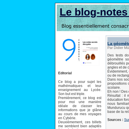
Le blog-note
La géométr
Par Didier Mü
Des tests d
géométrie so
débrouillés p
angles et de c
Évidemment, c
Editorial
ou de rectangl
Dans nos soci
Ce blog a pour sujet les
propositions 
mathématiques et leur
scolaire.
enseignement au Lycée.
Eh non ! Des q
Son but est triple.
Résultat : il
Premièrement, ce blog est
éducation for
pour moi une manière
nous familiar
idéale de classer les
Mundurucu qui
informations que je glâne
base de la re
au cours de mes voyages
en Cybérie.
Sources :
Sur
Deuxièmement, ces billets
me semblent bien adaptés