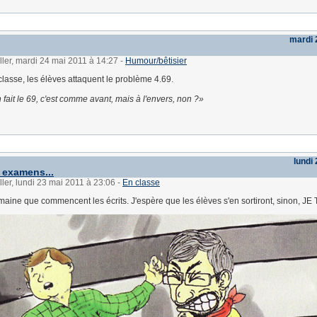
mardi 
ller, mardi 24 mai 2011 à 14:27
-
Humour/bêtisier
classe, les élèves attaquent le problème 4.69.
 fait le 69, c'est comme avant, mais à l'envers, non ?
lundi
s examens...
ller, lundi 23 mai 2011 à 23:06
-
En classe
emaine que commencent les écrits. J'espère que les élèves s'en sortiront, sinon, JE 