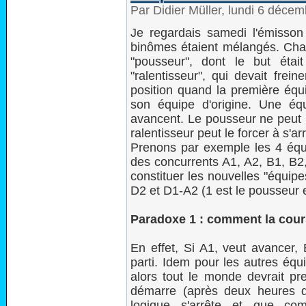
Par Didier Müller, lundi 6 déce
Je regardais samedi l'émisson
binômes étaient mélangés. Chaq
"pousseur", dont le but était
"ralentisseur", qui devait frei
position quand la première équip
son équipe d'origine. Une é
avancent. Le pousseur ne peut p
ralentisseur peut le forcer à s'arr
Prenons par exemple les 4 équip
des concurrents A1, A2, B1, B2
constituer les nouvelles "équip
D2 et D1-A2 (1 est le pousseur et
Paradoxe 1 : comment la cour
En effet, Si A1, veut avancer, 
parti. Idem pour les autres équ
alors tout le monde devrait pr
démarre (après deux heures d
logique s'arrête et que co