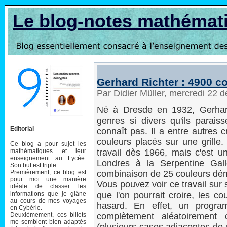
Le blog-notes mathémat
Gerhard Richter : 4900 c
Par Didier Müller, mercredi 22
Né à Dresde en 1932, Gerhard
genres si divers qu'ils parais
Editorial
connaît pas. Il a entre autres 
couleurs placés sur une grille
Ce blog a pour sujet les
mathématiques et leur
travail dès 1966, mais c'est un
enseignement au Lycée.
Londres à la Serpentine Gal
Son but est triple.
Premièrement, ce blog est
combinaison de 25 couleurs dému
pour moi une manière
Vous pouvez voir ce travail sur 
idéale de classer les
informations que je glâne
que l'on pourrait croire, les c
au cours de mes voyages
hasard. En effet, un progra
en Cybérie.
Deuxièmement, ces billets
complètement aléatoirement c
me semblent bien adaptés