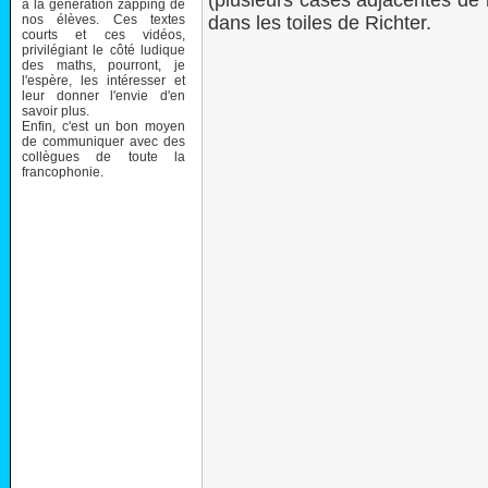
(plusieurs cases adjacentes de 
à la génération zapping de
nos élèves. Ces textes
dans les toiles de Richter.
courts et ces vidéos,
privilégiant le côté ludique
des maths, pourront, je
l'espère, les intéresser et
leur donner l'envie d'en
savoir plus.
Enfin, c'est un bon moyen
de communiquer avec des
collègues de toute la
francophonie.