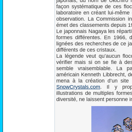
japonais, du nom de Ukichiro N
façon systématique de ces flo
laboratoire en créant lui-même 
observation. La Commission in
émet des classements depuis 195
Le japonnais Nagaya les réparti
formes différentes. En 1966, 
lignées des recherches de ce ja
différents de ces cristaux.
La légende veut qu’aucun flocon
vérifier mais si on se fie à des
semble vraisemblable. La pa
américain Kenneth Libbrecht, de 
mena à la création d’un site 
SnowCrystals.com
. Il y pro
illustrations de multiples forme
diversité, ne laissent personne in