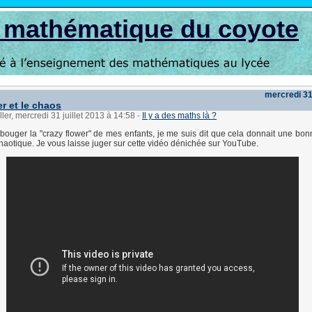
s mathématique du coyote
mercredi 31 
r et le chaos
ler, mercredi 31 juillet 2013 à 14:58
-
Il y a des maths là ?
bouger la "crazy flower" de mes enfants, je me suis dit que cela donnait une bon
otique. Je vous laisse juger sur cette vidéo dénichée sur YouTube.