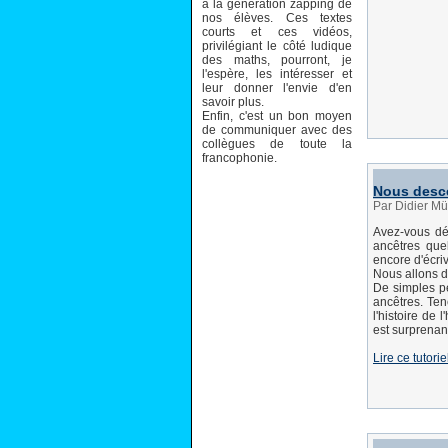
à la génération zapping de
nos élèves. Ces textes
courts et ces vidéos,
privilégiant le côté ludique
des maths, pourront, je
l'espère, les intéresser et
leur donner l'envie d'en
savoir plus.
Enfin, c'est un bon moyen
de communiquer avec des
collègues de toute la
francophonie.
Nous desc
Par Didier Mül
Avez-vous dé
ancêtres que
encore d'écri
Nous allons d
De simples pe
ancêtres. Ten
l'histoire de
est surprenan
Lire ce tutorie