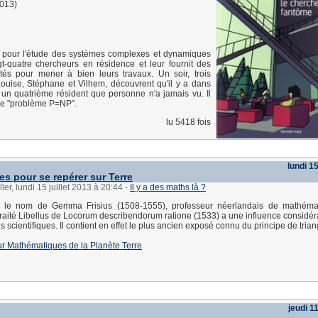
2013)
 pour l'étude des systèmes complexes et dynamiques
gt-quatre chercheurs en résidence et leur fournit des
ités pour mener à bien leurs travaux. Un soir, trois
ouise, Stéphane et Vilhem, découvrent qu'il y a dans
 un quatrième résident que personne n'a jamais vu. Il
r le "problème P=NP".
lu 5418 fois
lundi 15
es pour se repérer sur Terre
ler, lundi 15 juillet 2013 à 20:44
-
Il y a des maths là ?
t le nom de Gemma Frisius (1508-1555), professeur néerlandais de mathéma
traité Libellus de Locorum describendorum ratione (1533) a une influence considér
scientifiques. Il contient en effet le plus ancien exposé connu du principe de trian
 sur Mathématiques de la Planète Terre
jeudi 11