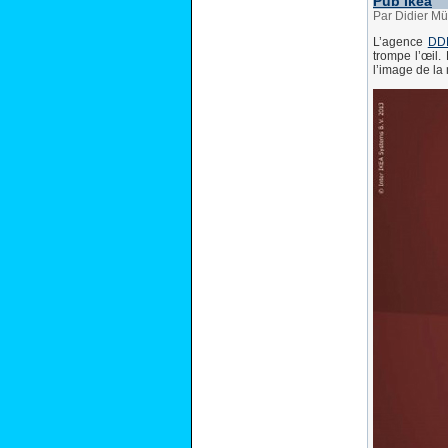
Pub Ikea
Par Didier Mül
L’agence
DDB
trompe l’œil
l’image de la