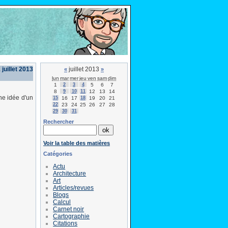
juillet 2013
juillet 2013
«
»
lun
mar
mer
jeu
ven
sam
dim
1
2
3
4
5
6
7
8
9
10
11
12
13
14
ne idée d'un
15
16
17
18
19
20
21
22
23
24
25
26
27
28
29
30
31
Rechercher
Voir la table des matières
Catégories
Actu
Architecture
Art
Articles/revues
Blogs
Calcul
Carnet noir
Cartographie
Citations