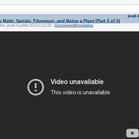
jeudi 4
 Math: Spirals, Fibonacci, and Being a Plant [Part 3 of 3]
ler, jeudi 4 juillet 2013 à 22:25
-
Doc/séries/films/vidéos