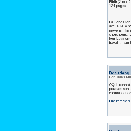
Flblb (2 mai 
124 pages
La Fondation
accueille vin
moyens illim
chercheurs, L
leur bâtiment
travaillait su
Des triangl
Par Didier Mül
QQui connaî
pourtant son 
connaissances 
Lire l'article