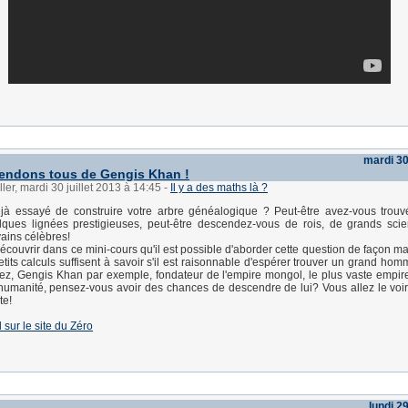
mardi 30 
endons tous de Gengis Khan !
ler, mardi 30 juillet 2013 à 14:45
-
Il y a des maths là ?
jà essayé de construire votre arbre généalogique ? Peut-être avez-vous trouv
lques lignées prestigieuses, peut-être descendez-vous de rois, de grands scie
vains célèbres!
écouvrir dans ce mini-cours qu'il est possible d'aborder cette question de façon m
tits calculs suffisent à savoir s'il est raisonnable d'espérer trouver un grand ho
ez, Gengis Khan par exemple, fondateur de l'empire mongol, le plus vaste empir
 l'humanité, pensez-vous avoir des chances de descendre de lui? Vous allez le voir
te!
l sur le site du Zéro
lundi 29