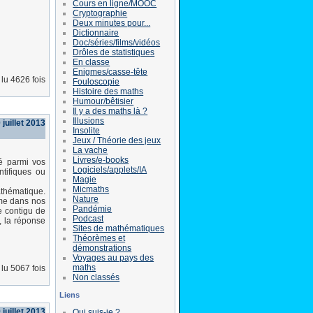
Cours en ligne/MOOC
Cryptographie
Deux minutes pour...
Dictionnaire
Doc/séries/films/vidéos
Drôles de statistiques
En classe
Enigmes/casse-tête
lu 4626 fois
Fouloscopie
Histoire des maths
Humour/bêtisier
Il y a des maths là ?
Illusions
juillet 2013
Insolite
Jeux / Théorie des jeux
La vache
Livres/e-books
é parmi vos
Logiciels/applets/IA
ntifiques ou
Magie
Micmaths
athématique.
Nature
mme dans nos
Pandémie
e contigu de
Podcast
, la réponse
Sites de mathématiques
Théorèmes et
démonstrations
Voyages au pays des
maths
lu 5067 fois
Non classés
Liens
 juillet 2013
Qui suis-je ?