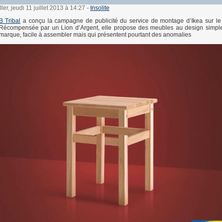
ler, jeudi 11 juillet 2013 à 14:27
-
Insolite
 Tribal
a conçu la campagne de publicité du service de montage d’Ikea sur le
. Récompensée par un Lion d’Argent, elle propose des meubles au design simpl
 marque, facile à assembler mais qui présentent pourtant des anomalies