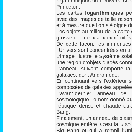
logarithmiques de l’Univers, cr
Princeton.
Les cartes
logarithmiques
per
avec des images de taille raiso
et à mesure que l’on s’éloigne d
Les objets au milieu de la carte 
grosse que ceux aux extrémités
De cette façon, les immenses 
l’Univers sont concentrées en un
L’image illustre le Système sol
une région d’objets glacés con
L’anneau suivant comporte la 
galaxies, dont Andromède.
En continuant vers l’extérieur 
composées de galaxies appelées
L’avant-dernier anneau de 
cosmologique, le nom donné au
l'époque dense et chaude qu'a
Bang.
Finalement, un anneau de plasm
cosmique entière. C’est la « so
Big Bang et qui a rempli l’Un