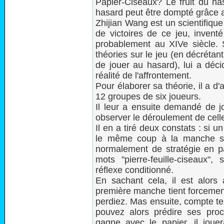
Papier-Ciseaux? Le fruit du ha
hasard peut être dompté grâce
Zhijian Wang est un scientifique
de victoires de ce jeu, invent
probablement au XIVe siècle. S
théories sur le jeu (en décrétan
de jouer au hasard), lui a déc
réalité de l'affrontement.
Pour élaborer sa théorie, il a d'
12 groupes de six joueurs.
Il leur a ensuite demandé de j
observer le déroulement de celle
Il en a tiré deux constats : si 
le même coup à la manche sui
normalement de stratégie en pa
mots "pierre-feuille-ciseaux",
réflexe conditionné.
En sachant cela, il est alors
première manche tient forcement
perdiez. Mas ensuite, compte te
pouvez alors prédire ses pro
gagne avec le papier, il joue