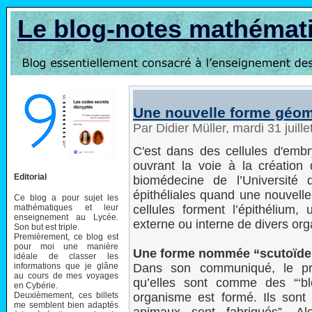
Le blog-notes mathémat
Une nouvelle forme géomé
Par Didier Müller, mardi 31 juil
C'est dans des cellules d'emb
ouvrant la voie à la création 
Editorial
biomédecine de l’Université de
épithéliales quand une nouvell
Ce blog a pour sujet les
mathématiques et leur
cellules forment l’épithélium,
enseignement au Lycée.
externe ou interne de divers or
Son but est triple.
Premièrement, ce blog est
pour moi une manière
Une forme nommée “scutoïde
idéale de classer les
informations que je glâne
Dans son communiqué, le pro
au cours de mes voyages
qu’elles sont comme des “‘bl
en Cybérie.
Deuxièmement, ces billets
organisme est formé. Ils son
me semblent bien adaptés